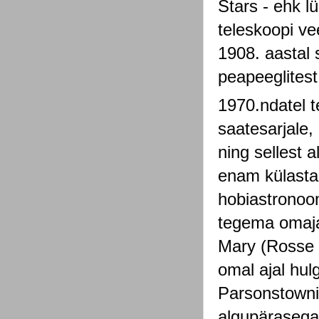
Stars - ehk l
teleskoopi ve
1908. aastal 
peapeeglites
1970.ndatel t
saatesarjale,
ning sellest 
enam külastam
hobiastronoom
tegema omajag
Mary (Rosse k
omal ajal hulg
Parsonstowni
algupärasega 