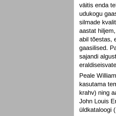
väitis enda te
udukogu gaasi
silmade kvali
aastat hiljem
abil tõestas,
gaasilised. P
sajandi algust
eraldiseisvat
Peale William
kasutama tema
krahv) ning a
John Louis E
üldkataloogi 