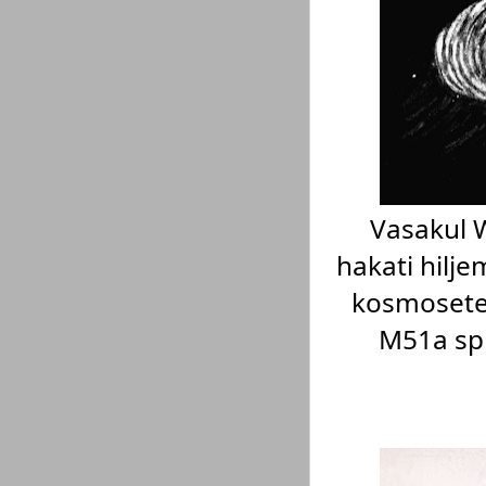
Vasakul W
hakati hilj
kosmosetel
M51a spi