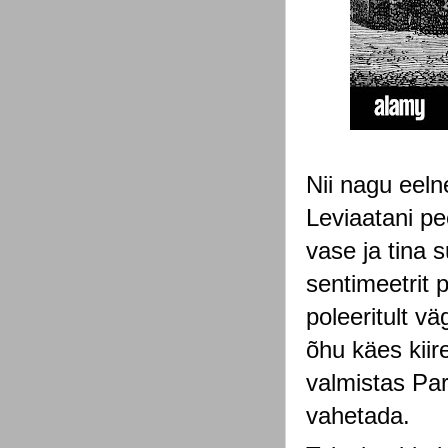
Nii nagu eeln
Leviaatani pee
vase ja tina 
sentimeetrit p
poleeritult v
õhu käes kiire
valmistas Par
vahetada.