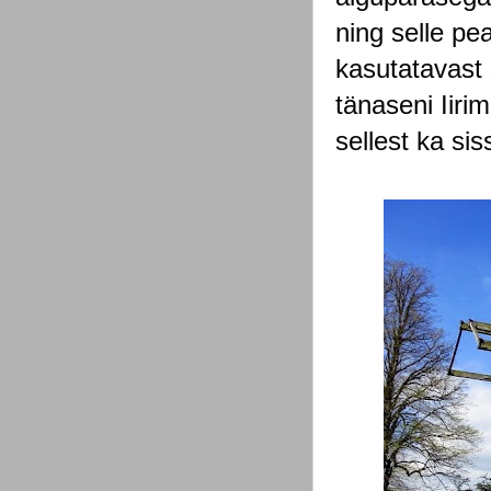
ning selle pe
kasutatavast 
tänaseni Iirim
sellest ka si