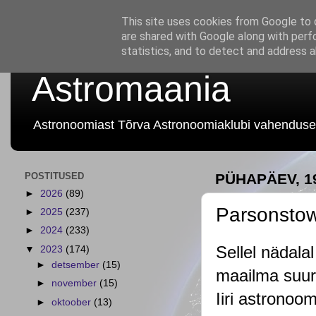
This site uses cookies from Google to d
are shared with Google along with perf
statistics, and to detect and address 
Astromaania
Astronoomiast Tõrva Astronoomiaklubi vahenduse
POSTITUSED
PÜHAPÄEV, 1
►
2026
(89)
Parsonstow
►
2025
(237)
►
2024
(233)
Sellel nädala
▼
2023
(174)
►
detsember
(15)
maailma suuri
►
november
(15)
Iiri astronoo
►
oktoober
(13)