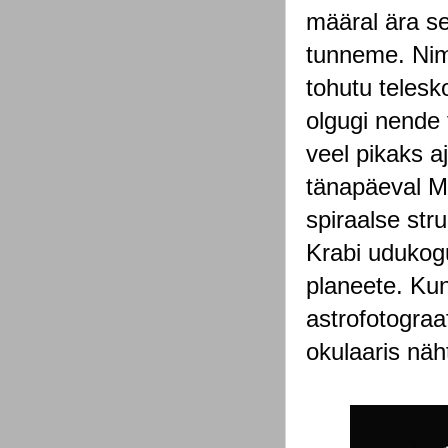
määral ära se
tunneme. Nime
tohutu telesk
olgugi nende t
veel pikaks a
tänapäeval M5
spiraalse str
Krabi udukogu
planeete. Kun
astrofotograaf
okulaaris näh