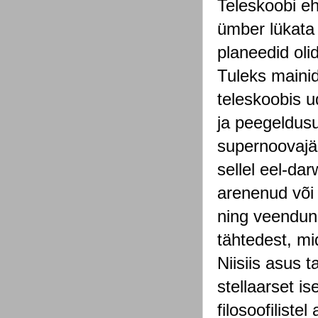
Teleskoobi e
ümber lükata 
planeedid oli
Tuleks mainid
teleskoobis u
ja peegeldus
supernoovajää
sellel eel-dar
arenenud või 
ning veendunu
tähtedest, mi
Niisiis asus 
stellaarset is
filosoofiliste