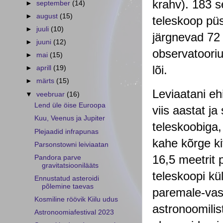
krahv). 183 s
►
september
(14)
►
august
(15)
teleskoop püs
►
juuli
(10)
järgnevad 72 
►
juuni
(12)
observatoorium
►
mai
(15)
lõi.
►
aprill
(19)
►
märts
(15)
Leviaatani eh
▼
veebruar
(16)
Lend üle öise Euroopa
viis aastat j
Kuu, Veenus ja Jupiter
teleskoobiga, 
Plejaadid infrapunas
kahe kõrge ki
Parsonstowni leiviaatan
16,5 meetrit 
Pandora parve
gravitatsioonilääts
teleskoopi kü
Ennustatud asteroidi
põlemine taevas
paremale-vasa
Kosmiline röövik Kiilu udus
astronoomilist
Astronoomiafestival 2023