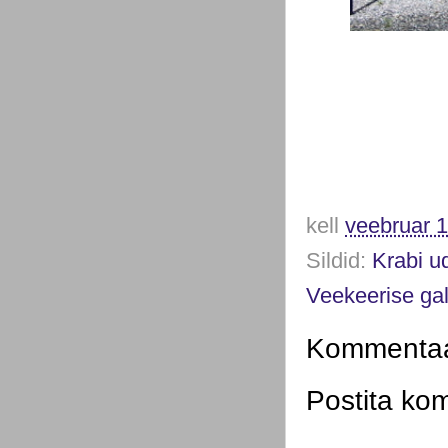
kell
veebruar 1
Sildid:
Krabi u
Veekeerise gal
Kommentaar
Postita ko