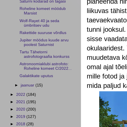
planeerida nin
Saturni kodarad on tagasi
Roheline komeet möödub
liikuvas tähi
Marsist
taevaekvaatori
Wolf-Rayet 40 ja seda
ümbritsev udu
tunni jooksul
Rakettide suuruse võrdlus
sisse vaadata
Jupiter möödus kuude arvu
poolest Saturnist
okulaaridest. 
Tartu Tähetorni
muudetava kõr
astrofotograafia konkurss
Astronoomiaklubi astrofoto:
omal ajal tõel
Roheline komeet C/2022...
mille fotod ja
Galaktikate uputus
mida paljud 
►
jaanuar
(15)
►
2022
(184)
►
2021
(195)
►
2020
(200)
►
2019
(127)
►
2018
(28)