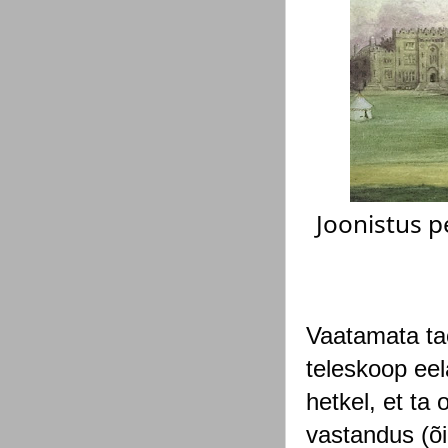
Joonistus p
Vaatamata tao
teleskoop eel
hetkel, et ta
vastandus (õi