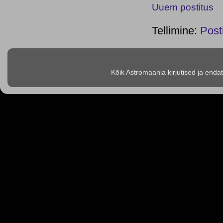
Uuem postitus
Tellimine:
Post
Kõik Astromaania kirjutised ja enda