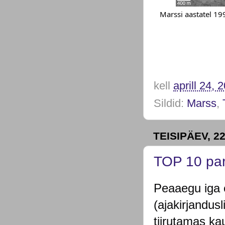
Marssi aastatel 19
kell
aprill 24, 
Sildid:
Marss
,
TEISIPÄEV, 22
TOP 10 par
Peaaegu iga 
(ajakirjandusl
tiirutamas k