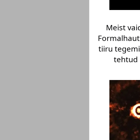
Meist vai
Formalhauti
tiiru tegem
tehtud 