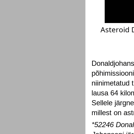
Asteroid 
Donaldjohans
põhimissioonil
niinimetatud 
lausa 64 kilo
Sellele järgn
millest on as
*52246 Donal