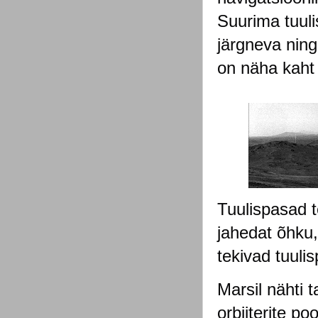
Suurima tuuli
järgneva ning
on näha kaht 
Tuulispasad t
jahedat õhku
tekivad tuuli
Marsil nähti t
orbiiterite po