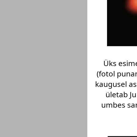
Üks esime
(fotol puna
kaugusel as
ületab Ju
umbes sam