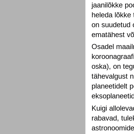
jaanilõkke po
heleda lõkke 
on suudetud o
ematähest võr
Osadel maail
koroonagraafi
oska), on te
tähevalgust n
planeetidelt p
eksoplaneetid
Kuigi allolev
rabavad, tule
astronoomide