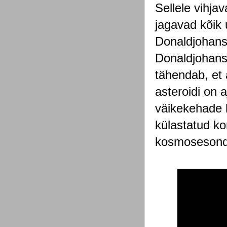
Sellele vihja
jagavad kõik 
Donaldjohanso
Donaldjohanso
tähendab, et 
asteroidi on 
väikekehade 
külastatud 
kosmosesondi