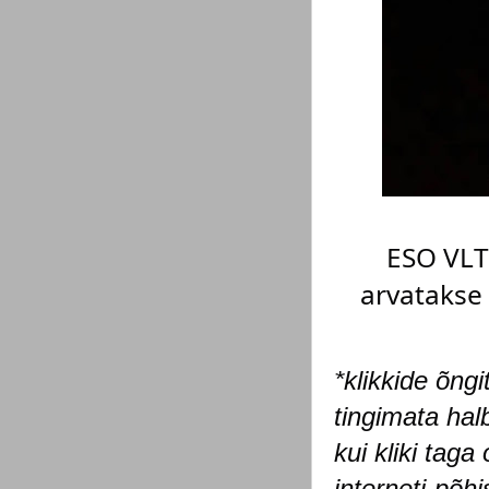
ESO VLT
arvatakse
*klikkide õngi
tingimata hal
kui kliki taga
interneti-põh