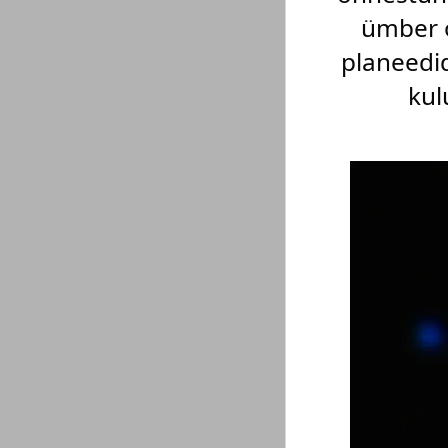
ümber o
planeedid
kul