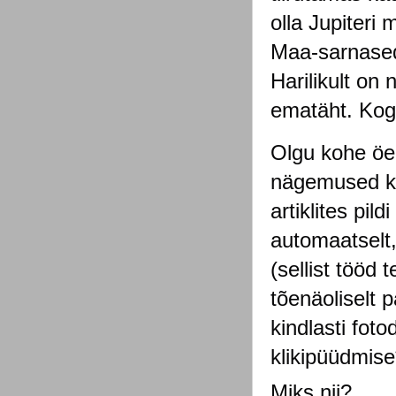
olla Jupiteri 
Maa-sarnased
Harilikult on
ematäht. Kog
Olgu kohe öel
nägemused kõn
artiklites pil
automaatselt,
(sellist tööd
tõenäoliselt 
kindlasti foto
klikipüüdmise
Miks nii?