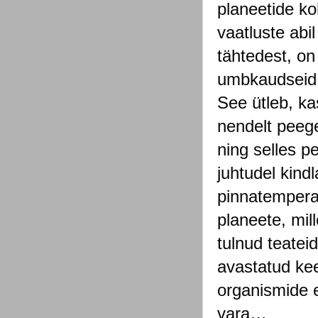
planeetide ko
vaatluste abi
tähtedest, on
umbkaudseid 
See ütleb, ka
nendelt peege
ning selles pe
juhtudel kind
pinnatemperat
planeete, mil
tulnud teateid
avastatud kee
organismide e
vara…