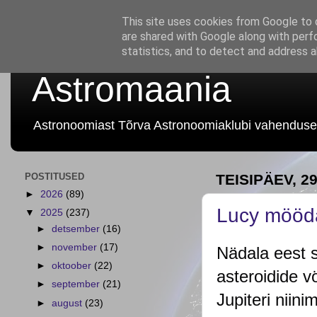
This site uses cookies from Google to d
are shared with Google along with perf
statistics, and to detect and address 
Astromaania
Astronoomiast Tõrva Astronoomiaklubi vahenduse
POSTITUSED
TEISIPÄEV, 29
►
2026
(89)
Lucy mööda
▼
2025
(237)
►
detsember
(16)
►
november
(17)
Nädala eest
►
oktoober
(22)
asteroidide v
►
september
(21)
Jupiteri niin
►
august
(23)