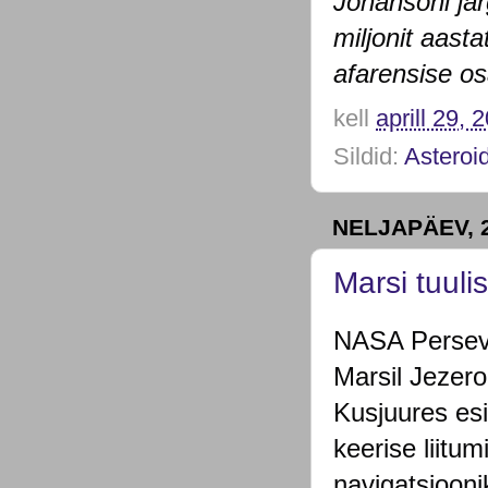
Johansoni jär
miljonit aast
afarensise os
kell
aprill 29, 
Sildid:
Asteroi
NELJAPÄEV, 2
Marsi tuul
NASA Perseve
Marsil Jezero
Kusjuures es
keerise liitu
navigatsiooni