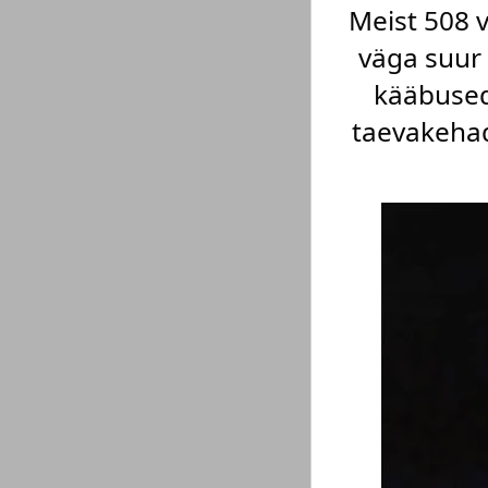
Meist 508 
väga suur
kääbused
taevakehad,