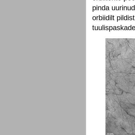
pinda uurinud
orbiidilt pil
tuulispaskade 