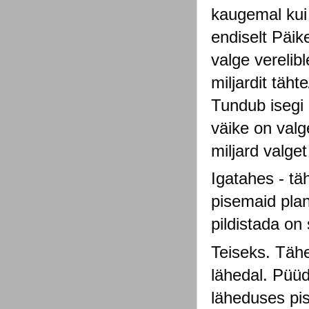
kaugemal kui
endiselt Päik
valge verelib
miljardit täh
Tundub isegi 
väike on valg
miljard valget
Igatahes - tä
pisemaid plan
pildistada on 
Teiseks. Tähe
lähedal. Püüd
läheduses pis