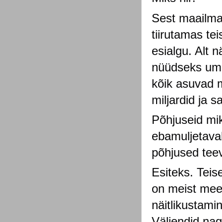
Sest maailma 
tiirutamas te
esialgu. Alt 
nüüdseks umb
kõik asuvad 
miljardid ja 
Põhjuseid mik
ebamuljetava
põhjused teev
Esiteks. Teis
on meist mee
näitlikustami
Väljendid nag