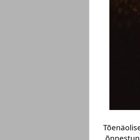
Tõenäolise
õnnestunu