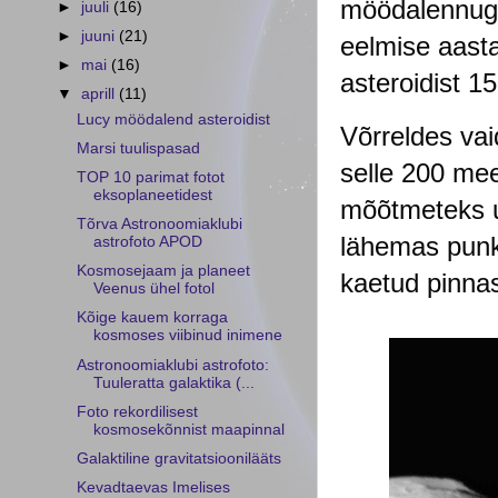
möödalennuga 
►
juuli
(16)
►
juuni
(21)
eelmise aast
►
mai
(16)
asteroidist 1
▼
aprill
(11)
Lucy möödalend asteroidist
Võrreldes vai
Marsi tuulispasad
selle 200 me
TOP 10 parimat fotot
eksoplaneetidest
mõõtmeteks u
Tõrva Astronoomiaklubi
lähemas punkt
astrofoto APOD
Kosmosejaam ja planeet
kaetud pinnas
Veenus ühel fotol
Kõige kauem korraga
kosmoses viibinud inimene
Astronoomiaklubi astrofoto:
Tuuleratta galaktika (...
Foto rekordilisest
kosmosekõnnist maapinnal
Galaktiline gravitatsioonilääts
Kevadtaevas Imelises