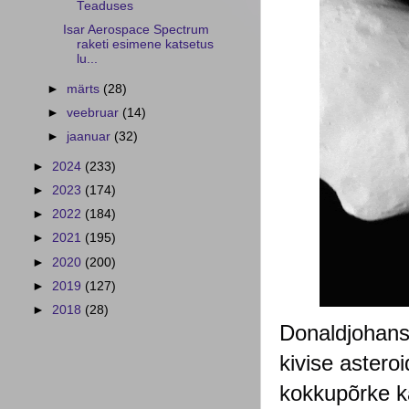
Teaduses
Isar Aerospace Spectrum
raketi esimene katsetus
lu...
►
märts
(28)
►
veebruar
(14)
►
jaanuar
(32)
►
2024
(233)
►
2023
(174)
►
2022
(184)
►
2021
(195)
►
2020
(200)
►
2019
(127)
►
2018
(28)
Donaldjohanso
kivise astero
kokkupõrke kä