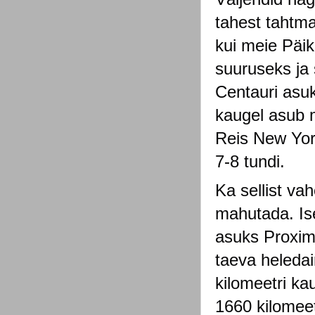
tahest tahtm
kui meie Päik
suuruseks ja 
Centauri asuk
kaugel asub 
Reis New York
7-8 tundi.
Ka sellist va
mahutada. Is
asuks Proxim
taeva heledai
kilomeetri ka
1660 kilomeet