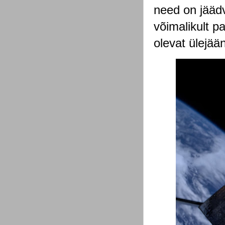
need on jääd
võimalikult pa
olevat ülejä