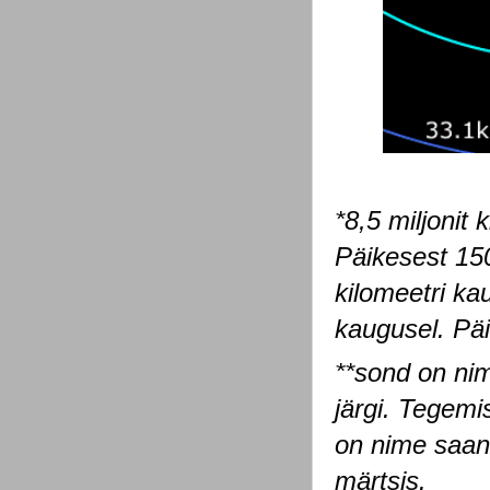
*8,5 miljonit 
Päikesest 150
kilomeetri ka
kaugusel. Päi
**sond on ni
järgi. Tegem
on nime saanu
märtsis.