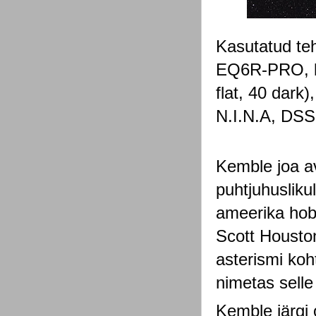
Kasutatud teh
EQ6R-PRO, k
flat, 40 dark)
N.I.N.A, DSS,
Kemble joa a
puhtjuhuslikul
ameerika hobi
Scott Houstoni
asterismi koh
nimetas selle
Kemble järgi 