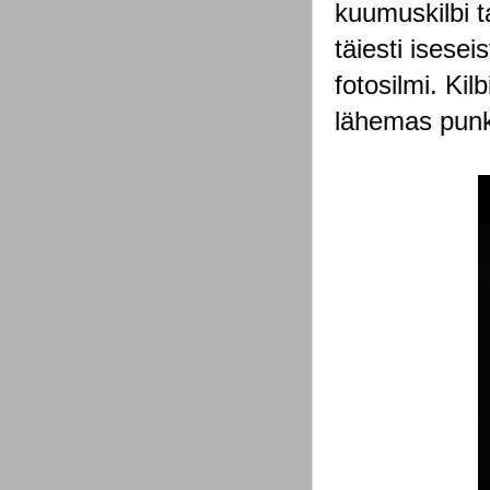
kuumuskilbi t
täiesti isesei
fotosilmi. Kil
lähemas punkt