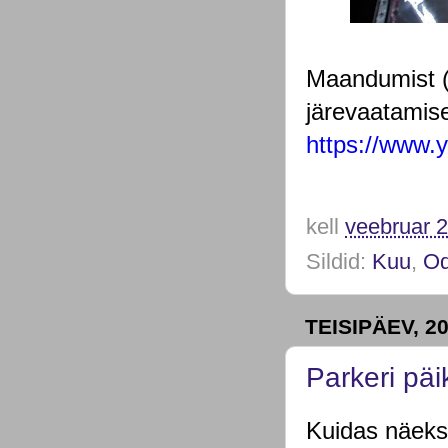
Maandumist (
järevaatamiseg
https://www
kell
veebruar 2
Sildid:
Kuu
,
Od
TEISIPÄEV, 2
Parkeri pä
Kuidas näeks 