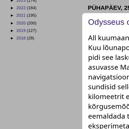
►
2023
(174)
PÜHAPÄEV, 2
►
2022
(184)
►
2021
(195)
Odysseus 
►
2020
(200)
►
2019
(127)
All kuumaan
►
2018
(28)
Kuu lõunapoo
pidi see la
asuvasse Mal
navigatsioo
sundisid se
kilomeetrit 
kõrgusemõõd
eemaldada tu
eksperimeta