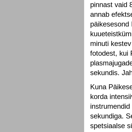
pinnast vaid 
annab efekts
päikesesond P
kuueteistküm
minuti kestev
fotodest, kui
plasmajugade
sekundis. Jah
Kuna Päikesel
korda intensi
instrumendid 
sekundiga. Se
spetsiaalse sü