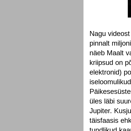
Nagu videost 
pinnalt miljo
näeb Maalt va
kriipsud on p
elektronid) p
iseloomulikud
Päikesesüstee
üles läbi suu
Jupiter. Kusj
täisfaasis eh
tundlikud ka