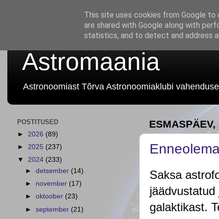
This site uses cookies from Google to d
are shared with Google along with perf
statistics, and to detect and address 
Astromaania
Astronoomiast Tõrva Astronoomiaklubi vahenduse
POSTITUSED
ESMASPÄEV, 
►
2026
(89)
Enneolemat
►
2025
(237)
▼
2024
(233)
►
detsember
(14)
Saksa astrof
►
november
(17)
jäädvustatud
►
oktoober
(23)
galaktikast. 
►
september
(21)