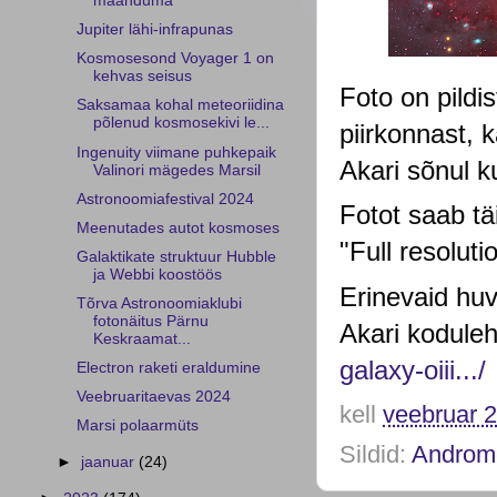
maanduma
Jupiter lähi-infrapunas
Kosmosesond Voyager 1 on
kehvas seisus
Foto on pildi
Saksamaa kohal meteoriidina
põlenud kosmosekivi le...
piirkonnast, k
Ingenuity viimane puhkepaik
Akari sõnul k
Valinori mägedes Marsil
Astronoomiafestival 2024
Fotot saab tä
Meenutades autot kosmoses
"Full resoluti
Galaktikate struktuur Hubble
ja Webbi koostöös
Erinevaid huv
Tõrva Astronoomiaklubi
fotonäitus Pärnu
Akari koduleh
Keskraamat...
galaxy-oiii.../
Electron raketi eraldumine
Veebruaritaevas 2024
kell
veebruar 2
Marsi polaarmüts
Sildid:
Androm
►
jaanuar
(24)