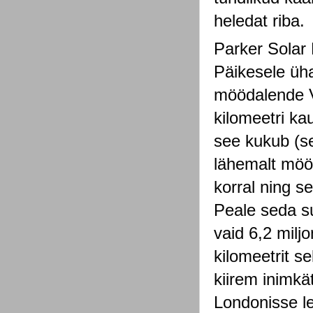
heledat riba.
Parker Solar 
Päikesele üh
möödalende V
kilomeetri ka
see kukub (se
lähemalt möö
korral ning s
Peale seda s
vaid 6,2 miljo
kilomeetrit s
kiirem inimkä
Londonisse l