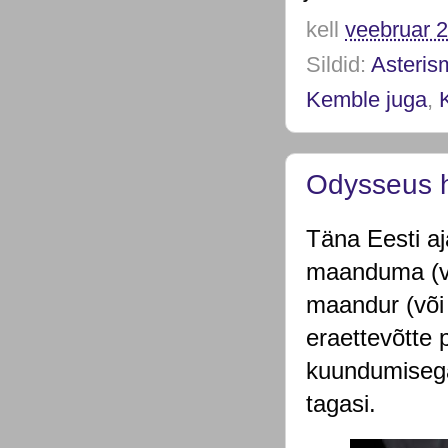
kell
veebruar 2
Sildid:
Asteris
Kemble juga
,
Odysseus 
Täna Eesti aj
maanduma (võ
maandur (või
eraettevõtte
kuundumisega)
tagasi.