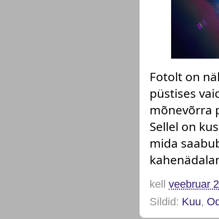
Fotolt on nä
püstises vai
mõnevõrra p
Sellel on ku
mida saabub
kahenädalane
kell
veebruar 2
Sildid:
Kuu
,
Od