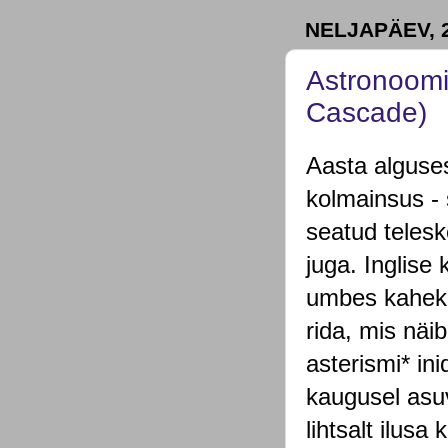
NELJAPÄEV, 
Astronoomi
Cascade)
Aasta alguses,
kolmainsus - 
seatud telesk
juga. Inglise
umbes kahek
rida, mis näi
asterismi* i
kaugusel asu
lihtsalt ilus