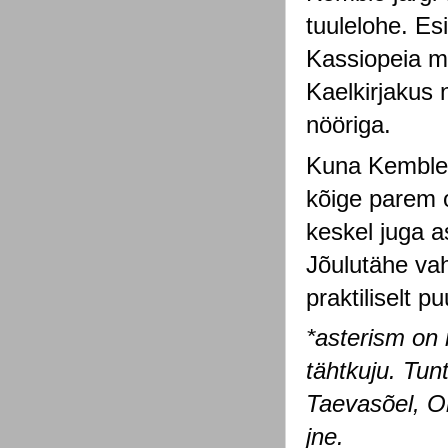
tuulelohe. E
Kassiopeia mi
Kaelkirjakus 
nööriga.
Kuna Kemble j
kõige parem o
keskel juga 
Jõulutähe vah
praktiliselt 
*asterism on 
tähtkuju. Tu
Taevasõel, O
jne.