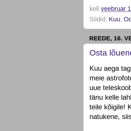
kell
veebruar 1
Sildid:
Kuu
,
Od
REEDE, 16. 
Osta lõuend
Kuu aega taga
meie astrofot
uue teleskoob
tänu kelle la
teile kõigile
natukene, si