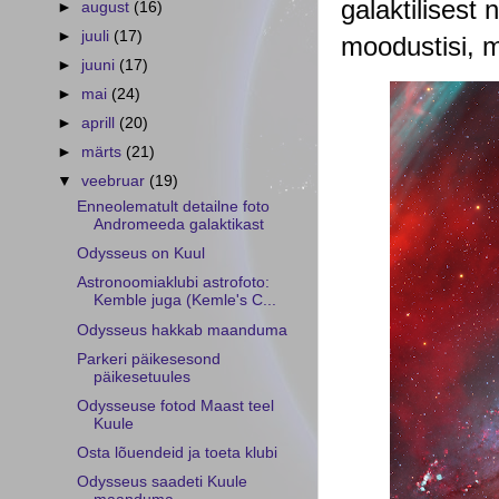
galaktilisest 
►
august
(16)
►
juuli
(17)
moodustisi, m
►
juuni
(17)
►
mai
(24)
►
aprill
(20)
►
märts
(21)
▼
veebruar
(19)
Enneolematult detailne foto
Andromeeda galaktikast
Odysseus on Kuul
Astronoomiaklubi astrofoto:
Kemble juga (Kemle's C...
Odysseus hakkab maanduma
Parkeri päikesesond
päikesetuules
Odysseuse fotod Maast teel
Kuule
Osta lõuendeid ja toeta klubi
Odysseus saadeti Kuule