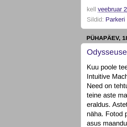
kell
veebruar 2
Sildid:
Parkeri
PÜHAPÄEV, 1
Odysseuse 
Kuu poole te
Intuitive Mac
Need on tehtu
teine aste ma
eraldus. Aste
näha. Fotod p
asus maandur 