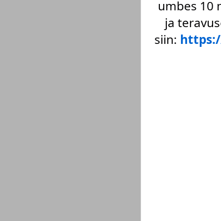
umbes 10 m
ja teravus
siin:
https: