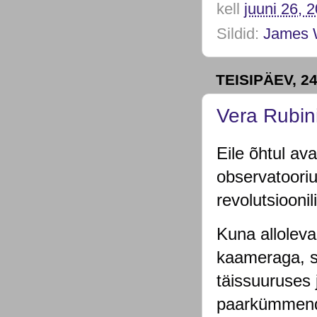
kell
juuni 26, 
Sildid:
James 
TEISIPÄEV, 24
Vera Rubin
Eile õhtul av
observatooriu
revolutsiooni
Kuna alloleva
kaameraga, si
täissuuruses 
paarkümmend 