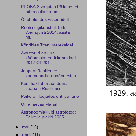
PROBA-3 varjutas Päikese, et
näha selle krooni
Õhuhelendus Assooridelt
Rootsi digikunstnik Erik
Wernquisti 2014. aasta
mi...
Kõndides Titani merekaldal
Avastatud on uus
kääbusplaneedi kandidaat
2017 OF201
Jaapani Resilience
kuumaandur ebaõnnestus
Kuul hakkab maanduma
Jaapani Resilience
1929. a
Päike on loojudes eriti punane
Öine taevas Marsil
Astronoomiaklubi astrofotod:
Päike ja plekid 2025
►
mai
(16)
►
aprill
(11)