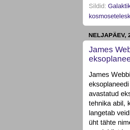
Sildid:
Galakti
kosmoseteles
NELJAPÄEV, 2
James Webb
eksoplanee
James Webbi
eksoplaneedi
avastatud ek
tehnika abil,
langetab veid
üht tähte ni