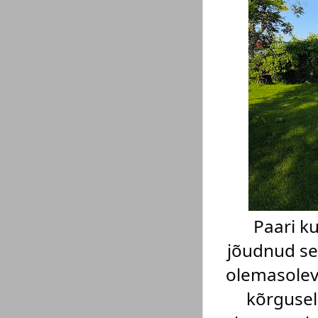
Paari k
jõudnud sel
olemasolev
kõrgusel