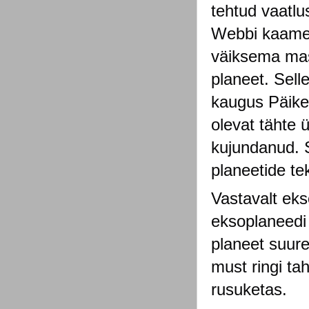
tehtud vaatl
Webbi kaamer
väiksema mas
planeet. Sel
kaugus Päike
olevat tähte 
kujundanud. 
planeetide te
Vastavalt eks
eksoplaneedi
planeet suure
must ringi tah
rusuketas.