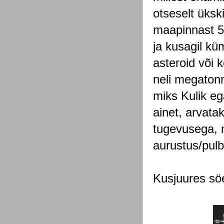
otseselt üksk
maapinnast 5-
ja kusagil kü
asteroid või 
neli megaton
miks Kulik eg
ainet, arvata
tugevusega, m
aurustus/pulb
Kusjuures söe