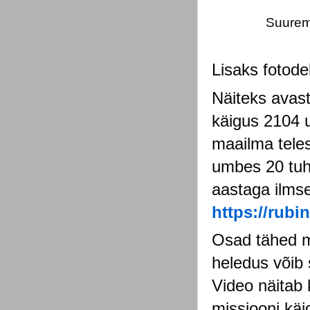
Suurema
Lisaks fotode
Näiteks avast
käigus 2104 u
maailma tele
umbes 20 tuha
aastaga ilmse
https://rubi
Osad tähed me
heledus võib 
Video näitab 
missiooni käi