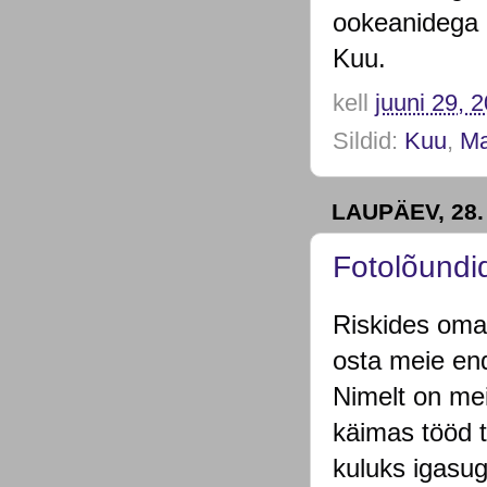
ookeanidega 
Kuu.
kell
juuni 29, 
Sildid:
Kuu
,
M
LAUPÄEV, 28.
Fotolõundi
Riskides oma 
osta meie end
Nimelt on mei
käimas tööd t
kuluks igasug