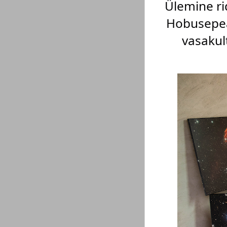
Ülemine ri
Hobusepea 
vasakul