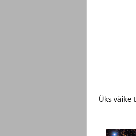
Üks väike t