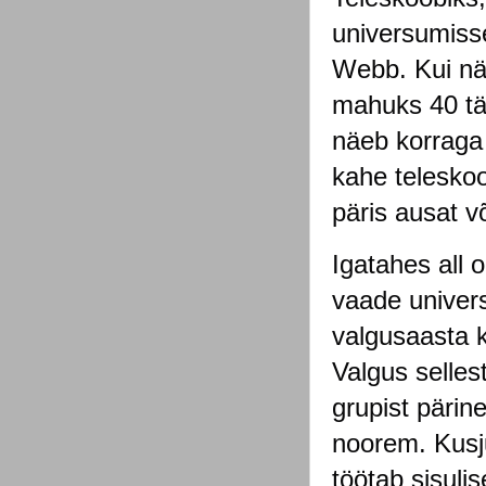
universumiss
Webb. Kui näi
mahuks 40 tä
näeb korraga
kahe teleskoo
päris ausat v
Igatahes all 
vaade univers
valgusaasta k
Valgus sellest
grupist pärin
noorem. Kusju
töötab sisuli