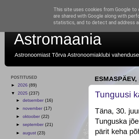
This site uses cookies from Google to d
are shared with Google along with perf
statistics, and to detect and address 
Astromaania
Astronoomiast Tõrva Astronoomiaklubi vahenduse
POSTITUSED
ESMASPÄEV, 3
►
2026
(89)
Tunguusi ka
▼
2025
(237)
►
detsember
(16)
►
november
(17)
Täna, 30. ju
►
oktoober
(22)
Tunguska jõe
►
september
(21)
pärit keha põ
►
august
(23)