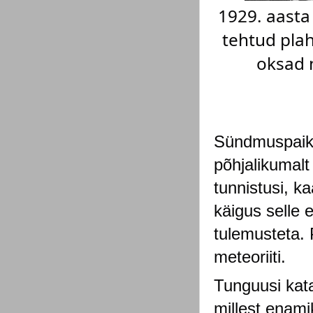
1929. aasta
tehtud plah
oksad n
Sündmuspaika 
põhjalikumalt
tunnistusi, k
käigus selle e
tulemusteta. P
meteoriiti.
Tunguusi kata
millest enamik