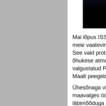
Mai lõpus ISS
meie vaatevin
See vaid prot
õhukese atmos
valgustatud P
Maalt peegel
Ühesõnaga vii
maavalges öö
läbimõõduga 