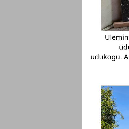
Ülemine
ud
udukogu.
A