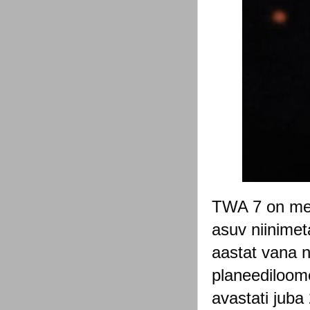
TWA 7 on mei
asuv niinimeta
aastat vana ni
planeediloome
avastati juba