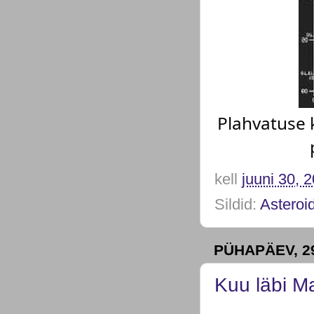
Plahvatuse 
kell
juuni 30, 
Sildid:
Asteroi
PÜHAPÄEV, 29
Kuu läbi M