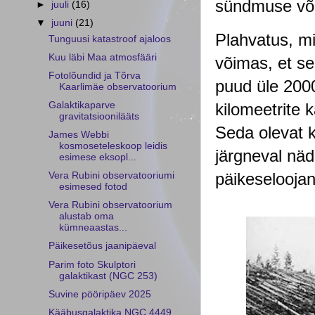
sündmuse või
►
juuli
(16)
▼
juuni
(21)
Plahvatus, mis
Tunguusi katastroof ajaloos
Kuu läbi Maa atmosfääri
võimas, et se
Fotolõundid ja Tõrva
puud üle 2000
Kaarlimäe observatoorium
kilomeetrite 
Galaktikaparve
gravitatsioonilääts
Seda olevat k
James Webbi
kosmoseteleskoop leidis
järgneval näd
esimese eksopl...
päikeseloojan
Vera Rubini observatooriumi
esimesed fotod
Vera Rubini observatoorium
alustab oma
kümneaastas...
Päikesetõus jaanipäeval
Parim foto Skulptori
galaktikast (NGC 253)
Suvine pööripäev 2025
Kääbusgalaktika NGC 4449