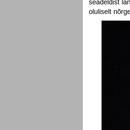
seadeldist la
oluliselt nõrg