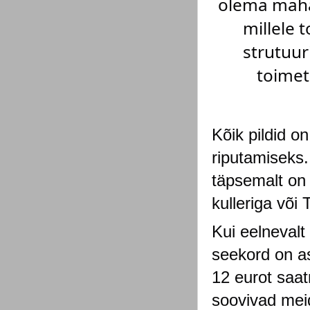
olema mahal
millele 
strutuur
toimet
Kõik pildid 
riputamiseks.
täpsemalt on 
kulleriga või 
Kui eelnevalt 
seekord on asi
12 eurot saat
soovivad mei