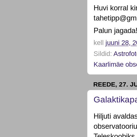
Huvi korral ki
tahetipp@gm
Palun jagada
kell
juuni 28, 
Sildid:
Astrofot
Kaarlimäe obs
REEDE, 27. J
Galaktikapa
Hiljuti aval
observatoori
Teleskoobiks,