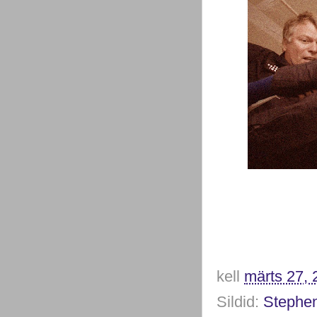
kell
märts 27, 
Sildid:
Stephe