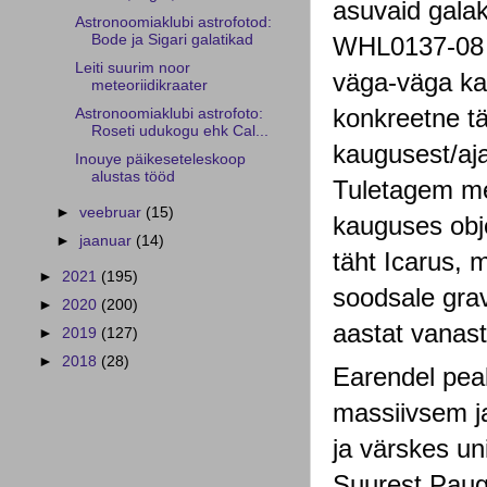
asuvaid galak
Astronoomiaklubi astrofotod:
Bode ja Sigari galatikad
WHL0137-08 s
Leiti suurim noor
väga-väga kaug
meteoriidikraater
konkreetne tä
Astronoomiaklubi astrofoto:
Roseti udukogu ehk Cal...
kaugusest/aja
Inouye päikeseteleskoop
alustas tööd
Tuletagem mee
►
veebruar
(15)
kauguses obje
►
jaanuar
(14)
täht Icarus, 
►
2021
(195)
soodsale gravi
►
2020
(200)
aastat vanast
►
2019
(127)
►
2018
(28)
Earendel pea
massiivsem j
ja värskes uni
Suurest Paugu