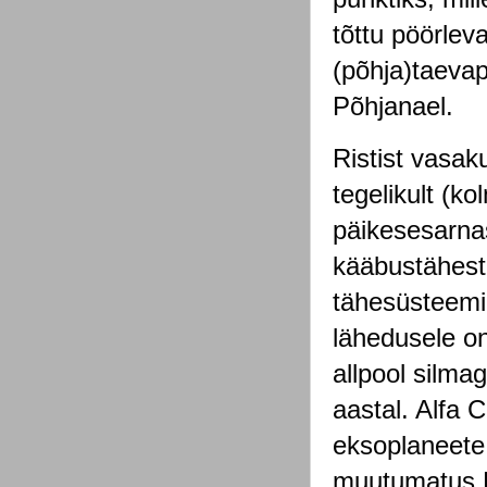
tõttu pöörlev
(põhja)taevap
Põhjanael.
Ristist vasak
tegelikult (k
päikesesarna
kääbustähest
tähesüsteemi
lähedusele on
allpool silmag
aastal. Alfa 
eksoplaneete,
muutumatus K