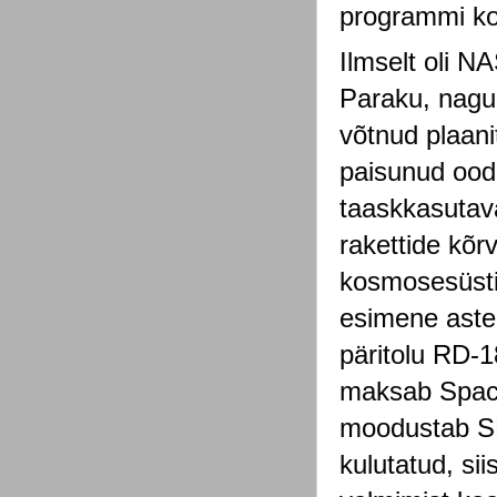
programmi kom
Ilmselt oli N
Paraku, nagu 
võtnud plaan
paisunud ood
taaskkasutava
rakettide kõrv
kosmosesüsti
esimene aste
päritolu RD-1
maksab Space
moodustab SL
kulutatud, si