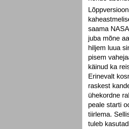
Lõppversioonis
kaheastmelise
saama NASA p
juba mõne aas
hiljem luua si
pisem vahejaa
käinud ka rei
Erinevalt ko
raskest kande
ühekordne rak
peale starti 
tiirlema. Sell
tuleb kasutad