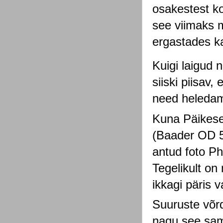
osakestest k
see viimaks m
ergastades ka
Kuigi laigud 
siiski piisav
need heledama
Kuna Päikese 
(Baader OD 5.
antud foto Pho
Tegelikult on 
ikkagi päris v
Suuruste võr
nagu see sama