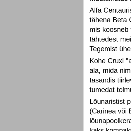
Alfa Centauri
tähena Beta 
mis koosneb 
tähtedest me
Tegemist ühe
Kohe Cruxi "a
ala, mida nim
tasandis tiir
tumedat tolmu
Lõunaristist 
(Carinea või 
lõunapoolkera
kaks kompakts