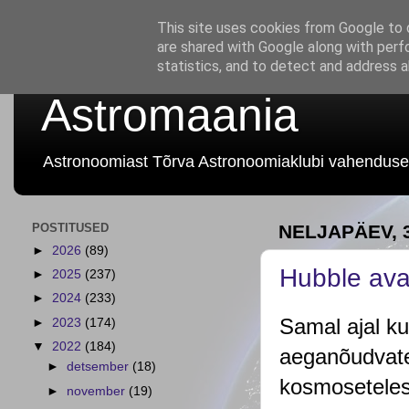
This site uses cookies from Google to d
are shared with Google along with perf
statistics, and to detect and address 
Astromaania
Astronoomiast Tõrva Astronoomiaklubi vahenduse
POSTITUSED
NELJAPÄEV, 
►
2026
(89)
Hubble ava
►
2025
(237)
►
2024
(233)
Samal ajal k
►
2023
(174)
▼
2022
(184)
aeganõudvate
►
detsember
(18)
kosmoseteles
►
november
(19)