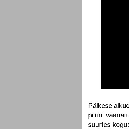
Päikeselaikud
piirini vääna
suurtes kogus