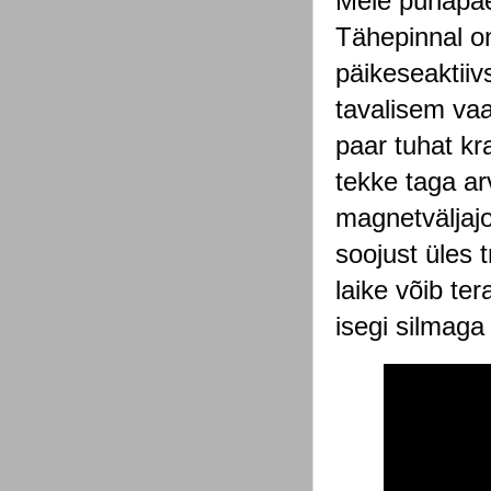
Meie pühapäev
Tähepinnal on
päikeseaktiiv
tavalisem vaa
paar tuhat k
tekke taga ar
magnetväljajo
soojust üles 
laike võib te
isegi silmaga