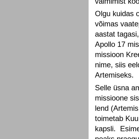
valmimist ko
Olgu kuidas o
võimas vaatep
aastat tagasi
Apollo 17 mis
missioon Kree
nime, siis eel
Artemiseks. 
Selle üsna amb
missioone sis
lend (Artemis 
toimetab Kuu 
kapsli.  Esim
peaks praegus