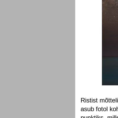
Ristist mõttel
asub fotol ko
punktiks, mil