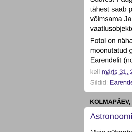
tähest saab p
võimsama Jam
vaatlusobjekt
Fotol on näha
moonutatud ga
Earendelit (n
kell
märts 31, 
Sildid:
Earend
KOLMAPÄEV, 
Astronoomia