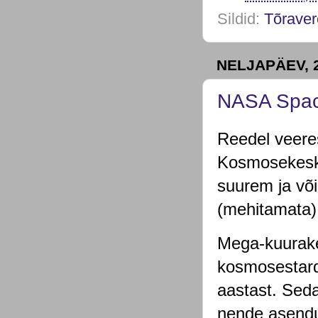
Sildid:
Tõraver
NELJAPÄEV, 
NASA Space
Reedel veere
Kosmosekesku
suurem ja võ
(mehitamata) 
Mega-kuurake
kosmosestard
aastast. Seda
nende asendu