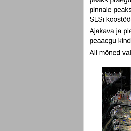
pinnale peaks
SLSi koostöös
Ajakava ja pla
peaaegu kindl
All mõned vali