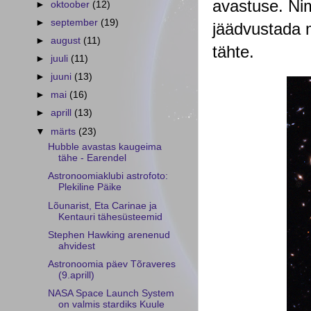
avastuse. Nim
►
oktoober
(12)
►
september
(19)
jäädvustada 
►
august
(11)
tähte.
►
juuli
(11)
►
juuni
(13)
►
mai
(16)
►
aprill
(13)
▼
märts
(23)
Hubble avastas kaugeima
tähe - Earendel
Astronoomiaklubi astrofoto:
Plekiline Päike
Lõunarist, Eta Carinae ja
Kentauri tähesüsteemid
Stephen Hawking arenenud
ahvidest
Astronoomia päev Tõraveres
(9.aprill)
NASA Space Launch System
on valmis stardiks Kuule