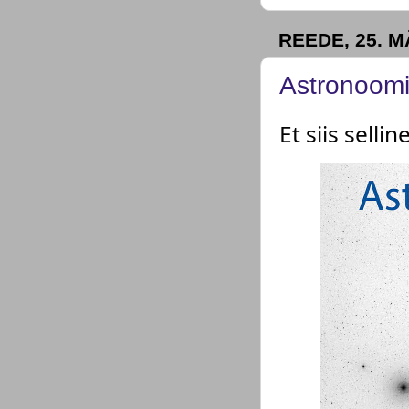
REEDE, 25. M
Astronoomia
Et siis selli