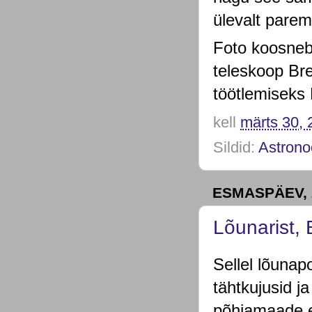
ülevalt parema
Foto koosneb 
teleskoop Br
töötlemiseks 
kell
märts 30, 
Sildid:
Astrono
ESMASPÄEV, 
Lõunarist,
Sellel lõunap
tähtkujusid j
põhjamaade el