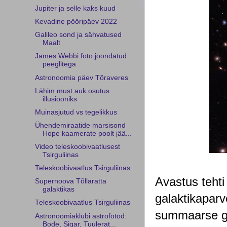
Jupiter ja selle kaks kuud
Kevadine pööripäev 2022
Galileo sond ja sähvatused
Maalt
James Webbi foto joondatud
peeglitega
Astronoomia päev Tõraveres
Lähim must auk osutus
illusiooniks
Muinasjutud vs tegelikkus
Ühendemiraatide marsisond
Hope kaamerate poolt jää...
Video teleskoobivaatlusest
Tsirguliinas
Teleskoobivaatlus Tsirguliinas
Avastus tehti
Supernoova Tõllaratta
galaktikas
galaktikapar
Teleskoobivaatlus Tsirguliinas
summaarse gr
Astronoomiaklubi astrofotod:
Bode, Sigar, Tuulerat...