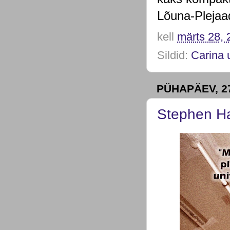
Lõuna-Plejaa
kell
märts 28, 
Sildid:
Carina
PÜHAPÄEV, 2
Stephen Ha