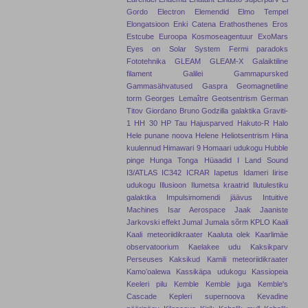
Gordo
Electron
Elemendid
Elmo Tempel
Elongatsioon
Enki Catena
Erathosthenes
Eros
Estcube
Euroopa Kosmoseagentuur
ExoMars
Eyes on Solar System
Fermi paradoks
Fototehnika
GLEAM
GLEAM-X
Galaiktiline
filament
Galilei
Gammapursked
Gammasähvatused
Gaspra
Geomagnetiline
torm
Georges Lemaître
Geotsentrism
German
Titov
Giordano Bruno
Godzilla galaktika
Graviti-
1
HH 30
HP Tau
Hajusparved
Hakuto-R
Halo
Hele punane noova
Helene
Heliotsentrism
Hiina
kuulennud
Himawari 9
Homaari udukogu
Hubble
pinge
Hunga Tonga
Hüaadid
I Land Sound
I3/ATLAS
IC342
ICRAR
Iapetus
Idameri
Iirise
udukogu
Illusioon
Ilumetsa kraatrid
Ilutulestiku
galaktika
Impulsimomendi jäävus
Intuitive
Machines
Isar Aerospace
Jaak Jaaniste
Jarkovski effekt
Jumal
Jumala sõrm
KPLO
Kaali
Kaali meteoriidikraater
Kaaluta olek
Kaarlimäe
observatoorium
Kaelakee udu
Kaksikparv
Perseuses
Kaksikud
Kamili meteoriidikraater
Kamoʻoalewa
Kassikäpa udukogu
Kassiopeia
Keeleri pilu
Kemble
Kemble juga
Kemble's
Cascade
Kepleri supernoova
Kevadine