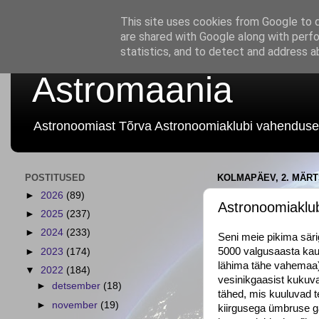
This site uses cookies from Google to de
are shared with Google along with perfo
statistics, and to detect and address a
Astromaania
Astronoomiast Tõrva Astronoomiaklubi vahenduse
POSTITUSED
KOLMAPÄEV, 2. MÄRT
►
2026
(89)
Astronoomiaklub
►
2025
(237)
►
2024
(233)
Seni meie pikima säri
5000 valgusaasta kaug
►
2023
(174)
lähima tähe vahemaa)
▼
2022
(184)
vesinikgaasist kukuv
►
detsember
(18)
tähed, mis kuuluvad t
►
november
(19)
kiirgusega ümbruse ga