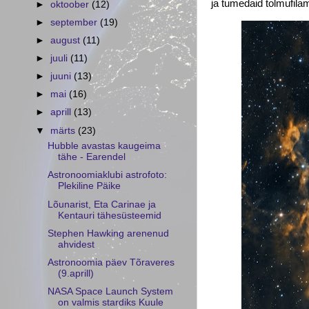
ja tumedaid tolmufilam
►
oktoober
(12)
►
september
(19)
►
august
(11)
►
juuli
(11)
►
juuni
(13)
►
mai
(16)
►
aprill
(13)
▼
märts
(23)
Hubble avastas kaugeima
tähe - Earendel
Astronoomiaklubi astrofoto:
Plekiline Päike
Lõunarist, Eta Carinae ja
Kentauri tähesüsteemid
Stephen Hawking arenenud
ahvidest
Astronoomia päev Tõraveres
(9.aprill)
NASA Space Launch System
on valmis stardiks Kuule