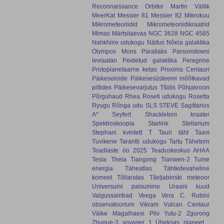
Reconnaissance Orbiter
Martin Vällik
MeerKat
Messier 81
Messier 82
Mikrokuu
Mikrometeoriidid
Mikrometeoriidikraatrid
Mimas
Märtsitaevas
NGC 3628
NGC 4565
Nahkhiire udukogu
Näitus
Nõela galaktika
Olympos Mons
Parallaks
Parsonstowni
leviaatan
Peidetud galaktika
Peregrine
Protoplanetaarne ketas
Proxima Centauri
Päikeseloide
Päikesesüsteemi mõõtkavad
piltides
Päikesevarjutus Tšiilis
Põhjakroon
Põrguhaud
Rhea
Roseti udukogu
Rosetta
Ryugu
Rõnga udu
SLS
STEVE
Sagittarius
A*
Seyfert
Shackletoni kraater
Spektroskoopia
Starlink
Stellarium
Stephani kvintett
T Tauri täht
Taavi
Tuvikene
Tarantli udukogu
Tartu Tähetorn
Teadlaste öö 2025
Teaduskeskus AHAA
Tesla
Theia
Tiangong
Tianwen-2
Tume
energia
Täheatlas
Tähtedevaheline
komeet
Tõllaratas
Tšeljabinski meteoor
Universumi paisumine
Uraani kuud
Valgussambad
Veega
Vera C. Rubini
observatoorium
Vikram
Vulcan Centaur
Väike Magalhaesi Pilv
Yutu-2
Zgurong
Zhuque-3
voyager 1
Üheksas planeet
.