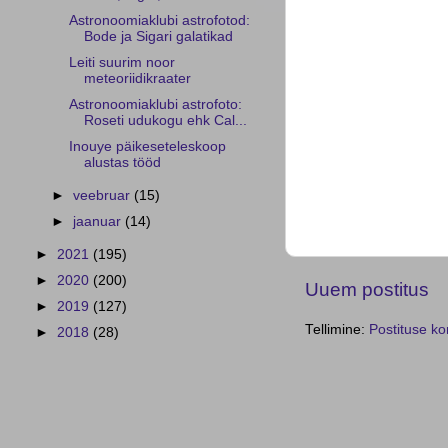
Astronoomiaklubi astrofotod:
Bode ja Sigari galatikad
Leiti suurim noor
meteoriidikraater
Astronoomiaklubi astrofoto:
Roseti udukogu ehk Cal...
Inouye päikeseteleskoop
alustas tööd
►
veebruar
(15)
►
jaanuar
(14)
►
2021
(195)
►
2020
(200)
Uuem postitus
►
2019
(127)
Tellimine:
Postituse k
►
2018
(28)