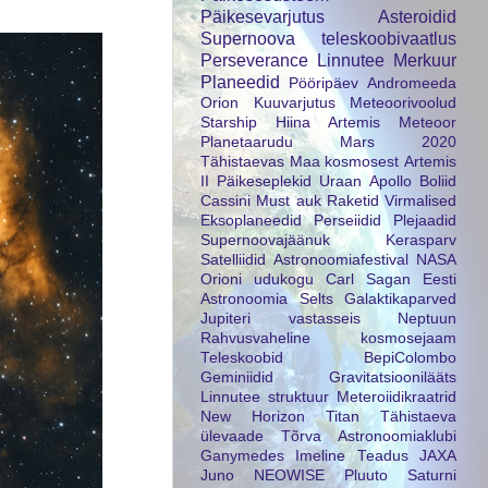
Päikesevarjutus
Asteroidid
Supernoova
teleskoobivaatlus
Perseverance
Linnutee
Merkuur
Planeedid
Pööripäev
Andromeeda
Orion
Kuuvarjutus
Meteoorivoolud
Starship
Hiina
Artemis
Meteoor
Planetaarudu
Mars 2020
Tähistaevas
Maa kosmosest
Artemis
II
Päikeseplekid
Uraan
Apollo
Boliid
Cassini
Must auk
Raketid
Virmalised
Eksoplaneedid
Perseiidid
Plejaadid
Supernoovajäänuk
Kerasparv
Satelliidid
Astronoomiafestival
NASA
Orioni udukogu
Carl Sagan
Eesti
Astronoomia Selts
Galaktikaparved
Jupiteri vastasseis
Neptuun
Rahvusvaheline kosmosejaam
Teleskoobid
BepiColombo
Geminiidid
Gravitatsioonilääts
Linnutee struktuur
Meteroiidikraatrid
New Horizon
Titan
Tähistaeva
ülevaade
Tõrva Astronoomiaklubi
Ganymedes
Imeline Teadus
JAXA
Juno
NEOWISE
Pluuto
Saturni