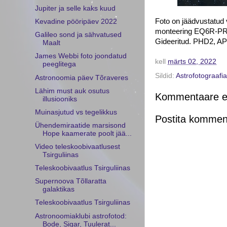
Jupiter ja selle kaks kuud
Foto on jäädvustatud 
Kevadine pööripäev 2022
monteering EQ6R-PRO,
Galileo sond ja sähvatused
Gideeritud. PHD2, AP
Maalt
James Webbi foto joondatud
kell
märts 02, 2022
peeglitega
Sildid:
Astrofotograafia
Astronoomia päev Tõraveres
Lähim must auk osutus
Kommentaare ei
illusiooniks
Muinasjutud vs tegelikkus
Postita kommen
Ühendemiraatide marsisond
Hope kaamerate poolt jää...
Video teleskoobivaatlusest
Tsirguliinas
Teleskoobivaatlus Tsirguliinas
Supernoova Tõllaratta
galaktikas
Teleskoobivaatlus Tsirguliinas
Astronoomiaklubi astrofotod:
Bode, Sigar, Tuulerat...