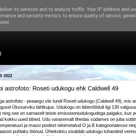
liver its services and to analyze traffic. Your IP address and u
rmance and security metrics to ensure quality of service, gene
buse.
l
S 2022
i astrofoto: Roseti udukogu ehk Caldwell 49
ga astrofoto - peaaegu viis tundi Roseti udukogu (Caldwell 49), mis 
usel Ükssarviku tähtkujus. Udukogu on läbimõõdult ligi 130 valgusaa
 ning see on sarnaselt teiste emissiooniudukogudega paigaks, kus pe
ad kokku uued tähed. Udu varasemalt tihedas südames on juba süttin
emperatuuri ja massi poolest niinimetatud O ja B kategooriatesse nin
asist puhtaks löönud. Ühtekokku sisaldab udukogu tuhandeid verinoori