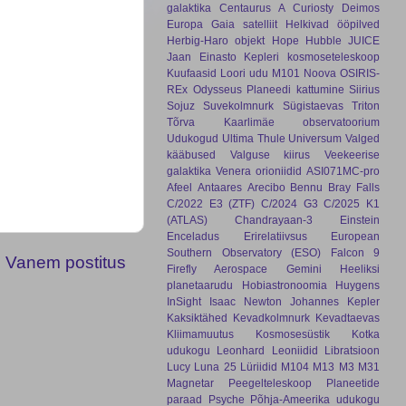
galaktika
Centaurus A
Curiosty
Deimos
Europa
Gaia satelliit
Helkivad ööpilved
Herbig-Haro objekt
Hope
Hubble
JUICE
Jaan Einasto
Kepleri kosmoseteleskoop
Kuufaasid
Loori udu
M101
Noova
OSIRIS-
REx
Odysseus
Planeedi kattumine
Siirius
Sojuz
Suvekolmnurk
Sügistaevas
Triton
Tõrva Kaarlimäe observatoorium
Udukogud
Ultima Thule
Universum
Valged
kääbused
Valguse kiirus
Veekeerise
galaktika
Venera
orioniidid
ASI071MC-pro
Afeel
Antaares
Arecibo
Bennu
Bray Falls
C/2022 E3 (ZTF)
C/2024 G3
C/2025 K1
(ATLAS)
Chandrayaan-3
Einstein
Enceladus
Erirelatiivsus
European
Southern Observatory (ESO)
Falcon 9
Vanem postitus
Firefly Aerospace
Gemini
Heeliksi
planetaarudu
Hobiastronoomia
Huygens
InSight
Isaac Newton
Johannes Kepler
Kaksiktähed
Kevadkolmnurk
Kevadtaevas
Kliimamuutus
Kosmosesüstik
Kotka
udukogu
Leonhard
Leoniidid
Libratsioon
Lucy
Luna 25
Lüriidid
M104
M13
M3
M31
Magnetar
Peegelteleskoop
Planeetide
paraad
Psyche
Põhja-Ameerika udukogu