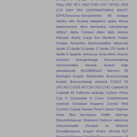
Pärg
1997 NC1
2002 XV93
2017 OF201
2024
GJ2
2024 YR4
311P/PANSTARRS
4MOST
67P/Churyumov-Gerasimenko
AB Aurigae
Aafrika silm
Acamar
Adaptiivne optika
Ahhaa
teaduskeskus
Alcor
Alexandria raamatukogu
AllSky7
Alpha Centauri
Altieri lääts
Andres
Käosaar
Andris Gauja
Ann Elizabeth Fowler
Hodges
Antarktika
Apokromaatiline teleskoop
Apollo 13
Apollo 15
Apollo 17
Apollo 170
Apollo 4
Apollo 8
Apophis
Arktuurus
Arsia Mons
Asimov
Asterism
Astrogeoloogia
Astronoomiaring
Astronoomiline hämarik
Avatud kolju
planetaarudu
BOOMERanG
Barnard 68
Barringeri kraater
Barütsenter
Braunschweigi
kraater
Braunschweigi meteoriit
C/2024 S1
(ATLAS)
C/2025 R3
C30
CO2
CTA1
Caldwell 30
Caldwell 49
California udukogu
Carloyn Porco
Cas A
Cassiopeia A
Ceres
Charlottetowni
meteoriit
Christiaan Huygens
Cosmic Web
Cosmos
Cupola
Damian Peach
Danuri
Daphnis
Deep Blue Aerospace
Delfiini udukogu
Detsembritaevas
Dinkinesh
Dobsoni teleskoop
Dokumentaalid
Domaine du Météore
Donaldjohanson
Dragon
Drake võrrand
ELT
Earendel
Ehaema
Ehatäht
Einasto superparv
El