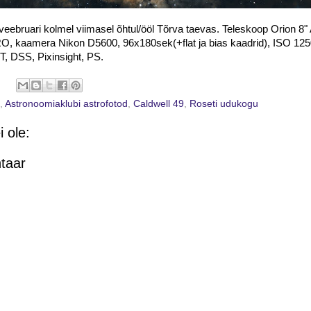
veebruari kolmel viimasel õhtul/ööl Tõrva taevas. Teleskoop Orion 8"
 kaamera Nikon D5600, 96x180sek(+flat ja bias kaadrid), ISO 1250,
T, DSS, Pixinsight, PS.
,
Astronoomiaklubi astrofotod
,
Caldwell 49
,
Roseti udukogu
 ole:
taar