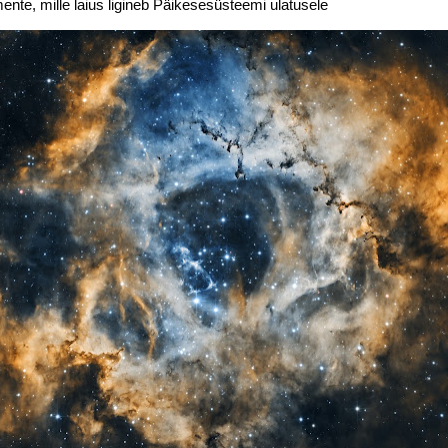
ente, mille laius ligineb Päikesesüsteemi ulatusele