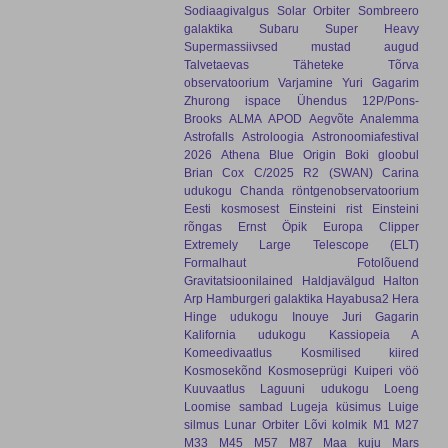
Sodiaagivalgus
Solar Orbiter
Sombreero
galaktika
Subaru
Super Heavy
Supermassiivsed mustad augud
Talvetaevas
Täheteke
Tõrva
observatoorium
Varjamine
Yuri Gagarim
Zhurong
ispace
Ühendus
12P/Pons-
Brooks
ALMA
APOD
Aegvõte
Analemma
Astrofalls
Astroloogia
Astronoomiafestival
2026
Athena
Blue Origin
Boki gloobul
Brian Cox
C/2025 R2 (SWAN)
Carina
udukogu
Chanda röntgenobservatoorium
Eesti kosmosest
Einsteini rist
Einsteini
rõngas
Ernst Öpik
Europa Clipper
Extremely Large Telescope (ELT)
Formalhaut
Fotolõuend
Gravitatsioonilained
Haldjavälgud
Halton
Arp
Hamburgeri galaktika
Hayabusa2
Hera
Hinge udukogu
Inouye
Juri Gagarin
Kalifornia udukogu
Kassiopeia A
Komeedivaatlus
Kosmilised kiired
Kosmosekõnd
Kosmoseprügi
Kuiperi vöö
Kuuvaatlus
Laguuni udukogu
Loeng
Loomise sambad
Lugeja küsimus
Luige
silmus
Lunar Orbiter
Lõvi kolmik
M1
M27
M33
M45
M57
M87
Maa kuju
Mars