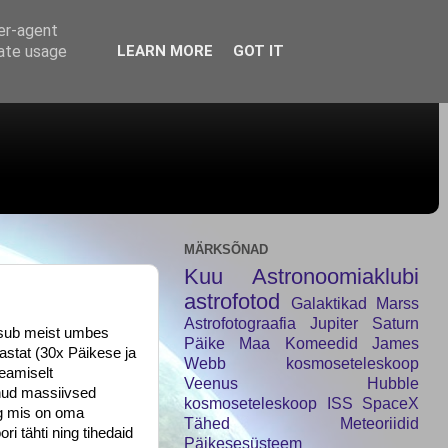
ser-agent
rate usage
LEARN MORE
GOT IT
MÄRKSÕNAD
Kuu
Astronoomiaklubi
astrofotod
Galaktikad
Marss
Astrofotograafia
Jupiter
Saturn
asub meist umbes 
Päike
Maa
Komeedid
James
stat (30x Päikese ja 
Webb kosmoseteleskoop
amiselt 
Veenus
Hubble
ud massiivsed 
kosmoseteleskoop
ISS
SpaceX
g mis on oma 
Tähed
Meteoriidid
 tähti ning tihedaid 
Päikesesüsteem