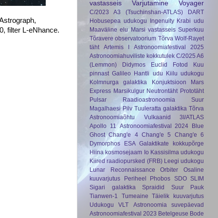
vastasseis
Varjutamine
Voyager
C/2023 A3 (Tsuchinshan-ATLAS)
DART
 Astrograph,
Hobusepea udukogu
Ingenuity
Krabi udu
 filter L-eNhance.
Maaväline elu
Marsi vastasseis
Superkuu
Tõravere observatoorium
Tõrva
Wolf-Rayet
täht
Artemis I
Astronoomiafestival 2025
Astronoomiahuviliste kokkutulek
C/2025 A6
(Lemmon)
Didymos
Euclid
Fotod Kuu
pinnast
Galileo
Hantli udu
Kiilu udukogu
Kolmnurga galaktika
Konjuktsioon
Mars
Express
Marsikulgur
Neutrontäht
Prototäht
Pulsar
Raadioastronoomia
Suur
Magalhaesi Pilv
Tuuleratta galaktika
Tõrva
Astronoomiaõhtu
Vulkaanid
3I/ATLAS
Apollo 11
Astronoomiafestival 2024
Blue
Ghost
Chang'e 4
Chang'e 5
Chang'e 6
Dymorphos
ESA
Galaktikate kokkupõrge
Hiina kosmosejaam
Io
Kassisilma udukogu
Kiired raadiopursked (FRB)
Leegi udukogu
Lunar Reconnaissance Orbiter
Osaline
kuuvarjutus
Periheel
Phobos
SDO
SLIM
Sigari galaktika
Spraidid
Suur Pauk
Tianwen-1
Tumeaine
Täielik kuuvarjutus
Udukogu
VLT
Astronoomia suvepäevad
Astronoomiafestival 2023
Betelgeuse
Bode