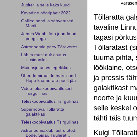
varasem
Jupiter ja selle kaks kuud
Kevadine pööripäev 2022
Tõllaratta ga
Galileo sond ja sähvatused
tavaline Linnu
Maalt
James Webbi foto joondatud
tagasi põrkus
peeglitega
Tõllaratast (s
Astronoomia päev Tõraveres
Lähim must auk osutus
tuuma pihta, s
illusiooniks
lööklaine, ots
Muinasjutud vs tegelikkus
ja pressis tä
Ühendemiraatide marsisond
Hope kaamerate poolt jää...
galaktikast m
Video teleskoobivaatlusest
Tsirguliinas
noorte ja kuu
Teleskoobivaatlus Tsirguliinas
selle keskel 
Supernoova Tõllaratta
galaktikas
tähti täis tuu
Teleskoobivaatlus Tsirguliinas
Astronoomiaklubi astrofotod:
Kuigi Tõllarat
Bode, Sigar, Tuulerat...