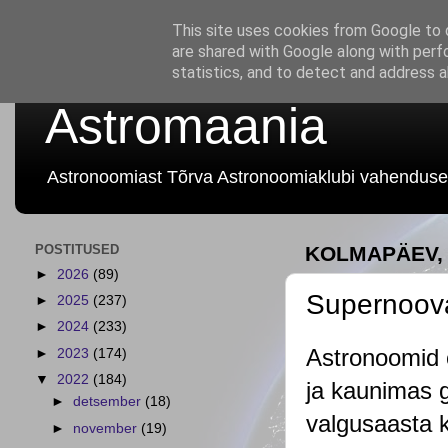
This site uses cookies from Google to d
are shared with Google along with perf
statistics, and to detect and address 
Astromaania
Astronoomiast Tõrva Astronoomiaklubi vahenduse
POSTITUSED
KOLMAPÄEV, 
►
2026
(89)
Supernoova 
►
2025
(237)
►
2024
(233)
Astronoomid 
►
2023
(174)
▼
2022
(184)
ja kaunimas ga
►
detsember
(18)
valgusaasta k
►
november
(19)