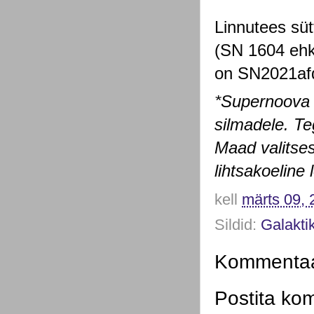
Linnutees süt
(SN 1604 ehk 
on SN2021af
*Supernoova o
silmadele. Teg
Maad valitses
lihtsakoeline
kell
märts 09, 
Sildid:
Galakti
Kommentaar
Postita ko