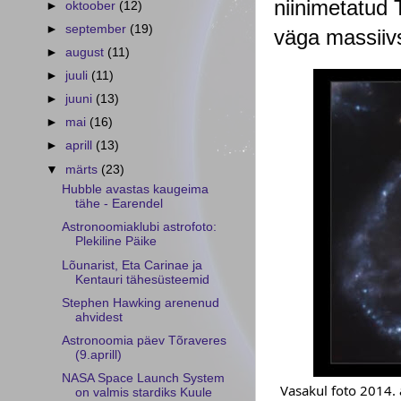
niinimetatud 
►
oktoober
(12)
►
september
(19)
väga massiiv
►
august
(11)
►
juuli
(11)
►
juuni
(13)
►
mai
(16)
►
aprill
(13)
▼
märts
(23)
Hubble avastas kaugeima
tähe - Earendel
Astronoomiaklubi astrofoto:
Plekiline Päike
Lõunarist, Eta Carinae ja
Kentauri tähesüsteemid
Stephen Hawking arenenud
ahvidest
Astronoomia päev Tõraveres
(9.aprill)
NASA Space Launch System
Vasakul foto 2014. 
on valmis stardiks Kuule