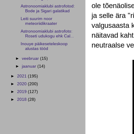
ole tõenäolise
Astronoomiaklubi astrofotod:
Bode ja Sigari galatikad
ja selle ära 
Leiti suurim noor
valgusaasta k
meteoriidikraater
Astronoomiaklubi astrofoto:
näitavad kaht
Roseti udukogu ehk Cal...
neutraalse ve
Inouye päikeseteleskoop
alustas tööd
►
veebruar
(15)
►
jaanuar
(14)
►
2021
(195)
►
2020
(200)
►
2019
(127)
►
2018
(28)