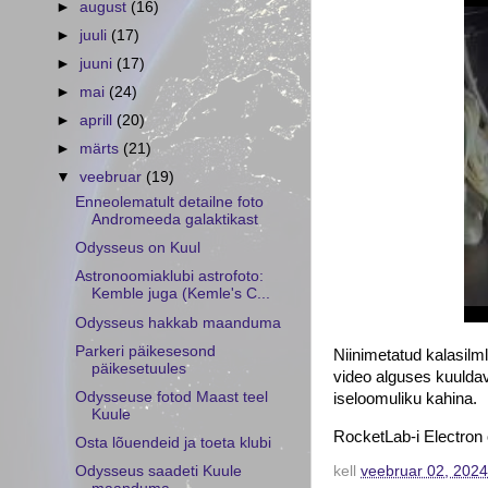
►
august
(16)
►
juuli
(17)
►
juuni
(17)
►
mai
(24)
►
aprill
(20)
►
märts
(21)
▼
veebruar
(19)
Enneolematult detailne foto
Andromeeda galaktikast
Odysseus on Kuul
Astronoomiaklubi astrofoto:
Kemble juga (Kemle's C...
Odysseus hakkab maanduma
Parkeri päikesesond
Niinimetatud kalasil
päikesetuules
video alguses kuuldav
Odysseuse fotod Maast teel
iseloomuliku kahina.
Kuule
RocketLab-i Electron 
Osta lõuendeid ja toeta klubi
Odysseus saadeti Kuule
kell
veebruar 02, 2024