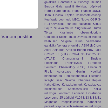
galaktika
Centaurus A
Curiosty
Deimos
Europa
Gaia satelliit
Helkivad ööpilved
Herbig-Haro objekt
Hope
Hubble
JUICE
Jaan Einasto
Kepleri kosmoseteleskoop
Kuufaasid
Loori udu
M101
Noova
OSIRIS-
REx
Odysseus
Planeedi kattumine
Siirius
Sojuz
Suvekolmnurk
Sügistaevas
Triton
Tõrva Kaarlimäe observatoorium
Vanem postitus
Udukogud
Ultima Thule
Universum
Valged
kääbused
Valguse kiirus
Veekeerise
galaktika
Venera
orioniidid
ASI071MC-pro
Afeel
Antaares
Arecibo
Bennu
Bray Falls
C/2022 E3 (ZTF)
C/2024 G3
C/2025 K1
(ATLAS)
Chandrayaan-3
Einstein
Enceladus
Erirelatiivsus
European
Southern Observatory (ESO)
Falcon 9
Firefly Aerospace
Gemini
Heeliksi
planetaarudu
Hobiastronoomia
Huygens
InSight
Isaac Newton
Johannes Kepler
Kaksiktähed
Kevadkolmnurk
Kevadtaevas
Kliimamuutus
Kosmosesüstik
Kotka
udukogu
Leonhard
Leoniidid
Libratsioon
Lucy
Luna 25
Lüriidid
M104
M13
M3
M31
Magnetar
Peegelteleskoop
Planeetide
paraad
Psyche
Põhja-Ameerika udukogu