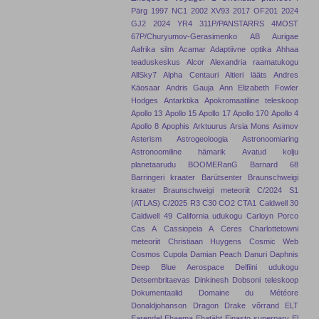
Pärg
1997 NC1
2002 XV93
2017 OF201
2024
GJ2
2024 YR4
311P/PANSTARRS
4MOST
67P/Churyumov-Gerasimenko
AB Aurigae
Aafrika silm
Acamar
Adaptiivne optika
Ahhaa
teaduskeskus
Alcor
Alexandria raamatukogu
AllSky7
Alpha Centauri
Altieri lääts
Andres
Käosaar
Andris Gauja
Ann Elizabeth Fowler
Hodges
Antarktika
Apokromaatiline teleskoop
Apollo 13
Apollo 15
Apollo 17
Apollo 170
Apollo 4
Apollo 8
Apophis
Arktuurus
Arsia Mons
Asimov
Asterism
Astrogeoloogia
Astronoomiaring
Astronoomiline hämarik
Avatud kolju
planetaarudu
BOOMERanG
Barnard 68
Barringeri kraater
Barütsenter
Braunschweigi
kraater
Braunschweigi meteoriit
C/2024 S1
(ATLAS)
C/2025 R3
C30
CO2
CTA1
Caldwell 30
Caldwell 49
California udukogu
Carloyn Porco
Cas A
Cassiopeia A
Ceres
Charlottetowni
meteoriit
Christiaan Huygens
Cosmic Web
Cosmos
Cupola
Damian Peach
Danuri
Daphnis
Deep Blue Aerospace
Delfiini udukogu
Detsembritaevas
Dinkinesh
Dobsoni teleskoop
Dokumentaalid
Domaine du Météore
Donaldjohanson
Dragon
Drake võrrand
ELT
Earendel
Ehaema
Ehatäht
Einasto superparv
El