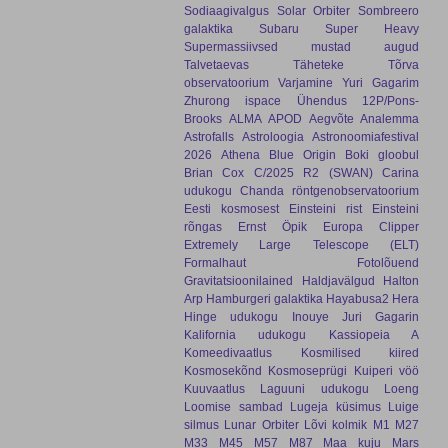
Sodiaagivalgus
Solar Orbiter
Sombreero
galaktika
Subaru
Super Heavy
Supermassiivsed mustad augud
Talvetaevas
Täheteke
Tõrva
observatoorium
Varjamine
Yuri Gagarim
Zhurong
ispace
Ühendus
12P/Pons-
Brooks
ALMA
APOD
Aegvõte
Analemma
Astrofalls
Astroloogia
Astronoomiafestival
2026
Athena
Blue Origin
Boki gloobul
Brian Cox
C/2025 R2 (SWAN)
Carina
udukogu
Chanda röntgenobservatoorium
Eesti kosmosest
Einsteini rist
Einsteini
rõngas
Ernst Öpik
Europa Clipper
Extremely Large Telescope (ELT)
Formalhaut
Fotolõuend
Gravitatsioonilained
Haldjavälgud
Halton
Arp
Hamburgeri galaktika
Hayabusa2
Hera
Hinge udukogu
Inouye
Juri Gagarin
Kalifornia udukogu
Kassiopeia A
Komeedivaatlus
Kosmilised kiired
Kosmosekõnd
Kosmoseprügi
Kuiperi vöö
Kuuvaatlus
Laguuni udukogu
Loeng
Loomise sambad
Lugeja küsimus
Luige
silmus
Lunar Orbiter
Lõvi kolmik
M1
M27
M33
M45
M57
M87
Maa kuju
Mars