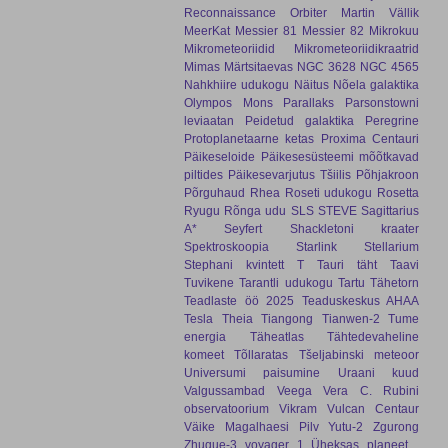
Reconnaissance Orbiter
Martin Vällik
MeerKat
Messier 81
Messier 82
Mikrokuu
Mikrometeoriidid
Mikrometeoriidikraatrid
Mimas
Märtsitaevas
NGC 3628
NGC 4565
Nahkhiire udukogu
Näitus
Nõela galaktika
Olympos Mons
Parallaks
Parsonstowni
leviaatan
Peidetud galaktika
Peregrine
Protoplanetaarne ketas
Proxima Centauri
Päikeseloide
Päikesesüsteemi mõõtkavad
piltides
Päikesevarjutus Tšiilis
Põhjakroon
Põrguhaud
Rhea
Roseti udukogu
Rosetta
Ryugu
Rõnga udu
SLS
STEVE
Sagittarius
A*
Seyfert
Shackletoni kraater
Spektroskoopia
Starlink
Stellarium
Stephani kvintett
T Tauri täht
Taavi
Tuvikene
Tarantli udukogu
Tartu Tähetorn
Teadlaste öö 2025
Teaduskeskus AHAA
Tesla
Theia
Tiangong
Tianwen-2
Tume
energia
Täheatlas
Tähtedevaheline
komeet
Tõllaratas
Tšeljabinski meteoor
Universumi paisumine
Uraani kuud
Valgussambad
Veega
Vera C. Rubini
observatoorium
Vikram
Vulcan Centaur
Väike Magalhaesi Pilv
Yutu-2
Zgurong
Zhuque-3
voyager 1
Üheksas planeet
.