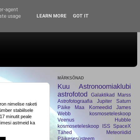
ser-agent
rate usage
LEARN MORE
GOT IT
MÄRKSÕNAD
Kuu
Astronoomiaklubi
astrofotod
Galaktikad
Marss
Astrofotograafia
Jupiter
Saturn
on nimelise raketi
Päike
Maa
Komeedid
James
 ümber stabiilsele
Webb kosmoseteleskoop
17 minutit peale
Veenus
Hubble
esimesi astmeid ka
kosmoseteleskoop
ISS
SpaceX
Tähed
Meteoriidid
Päikesesüsteem