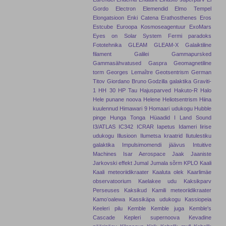
Gordo
Electron
Elemendid
Elmo Tempel
Elongatsioon
Enki Catena
Erathosthenes
Eros
Estcube
Euroopa Kosmoseagentuur
ExoMars
Eyes on Solar System
Fermi paradoks
Fototehnika
GLEAM
GLEAM-X
Galaiktiline
filament
Galilei
Gammapursked
Gammasähvatused
Gaspra
Geomagnetiline
torm
Georges Lemaître
Geotsentrism
German
Titov
Giordano Bruno
Godzilla galaktika
Graviti-
1
HH 30
HP Tau
Hajusparved
Hakuto-R
Halo
Hele punane noova
Helene
Heliotsentrism
Hiina
kuulennud
Himawari 9
Homaari udukogu
Hubble
pinge
Hunga Tonga
Hüaadid
I Land Sound
I3/ATLAS
IC342
ICRAR
Iapetus
Idameri
Iirise
udukogu
Illusioon
Ilumetsa kraatrid
Ilutulestiku
galaktika
Impulsimomendi jäävus
Intuitive
Machines
Isar Aerospace
Jaak Jaaniste
Jarkovski effekt
Jumal
Jumala sõrm
KPLO
Kaali
Kaali meteoriidikraater
Kaaluta olek
Kaarlimäe
observatoorium
Kaelakee udu
Kaksikparv
Perseuses
Kaksikud
Kamili meteoriidikraater
Kamoʻoalewa
Kassikäpa udukogu
Kassiopeia
Keeleri pilu
Kemble
Kemble juga
Kemble's
Cascade
Kepleri supernoova
Kevadine