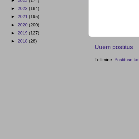
►
2023
(174)
►
2022
(184)
►
2021
(195)
►
2020
(200)
►
2019
(127)
►
2018
(28)
Uuem postitus
Tellimine:
Postituse k