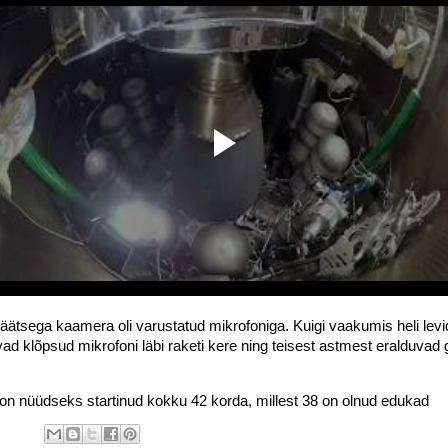
mläätsega
kaamera oli varustatud mikrofoniga. Kuigi vaakumis heli lev
ad klõpsud mikrofoni läbi raketi kere ning teisest astmest eralduvad 
on nüüdseks startinud kokku 42 korda, millest 38 on olnud edukad