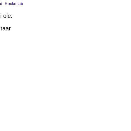
id
,
Rocketlab
 ole:
taar