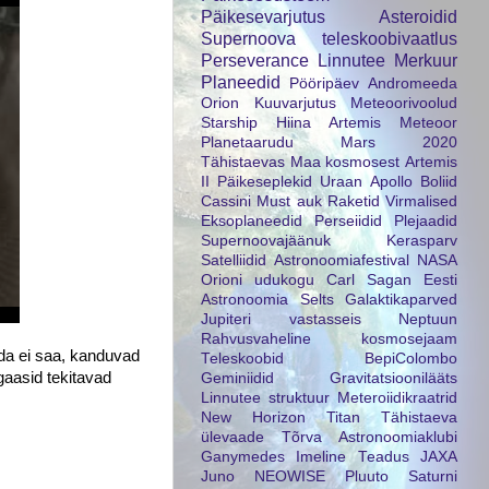
Päikesevarjutus
Asteroidid
Supernoova
teleskoobivaatlus
Perseverance
Linnutee
Merkuur
Planeedid
Pööripäev
Andromeeda
Orion
Kuuvarjutus
Meteoorivoolud
Starship
Hiina
Artemis
Meteoor
Planetaarudu
Mars 2020
Tähistaevas
Maa kosmosest
Artemis
II
Päikeseplekid
Uraan
Apollo
Boliid
Cassini
Must auk
Raketid
Virmalised
Eksoplaneedid
Perseiidid
Plejaadid
Supernoovajäänuk
Kerasparv
Satelliidid
Astronoomiafestival
NASA
Orioni udukogu
Carl Sagan
Eesti
Astronoomia Selts
Galaktikaparved
Jupiteri vastasseis
Neptuun
Rahvusvaheline kosmosejaam
ida ei saa, kanduvad
Teleskoobid
BepiColombo
gaasid tekitavad
Geminiidid
Gravitatsioonilääts
Linnutee struktuur
Meteroiidikraatrid
New Horizon
Titan
Tähistaeva
ülevaade
Tõrva Astronoomiaklubi
Ganymedes
Imeline Teadus
JAXA
Juno
NEOWISE
Pluuto
Saturni