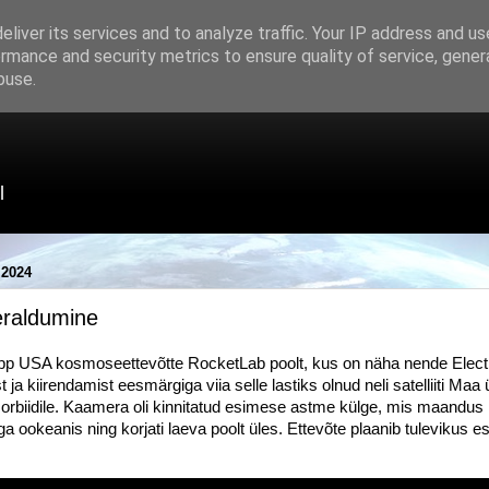
liver its services and to analyze traffic. Your IP address and u
rmance and security metrics to ensure quality of service, gene
buse.
l
2024
 eraldumine
klipp USA kosmoseettevõtte RocketLab poolt, kus on näha nende Electr
 ja kiirendamist eesmärgiga viia selle lastiks olnud neli satelliiti Maa
rbiidile. Kaamera oli kinnitatud esimese astme külge, mis maandus 
a ookeanis ning korjati laeva poolt üles. Ettevõte plaanib tulevikus 