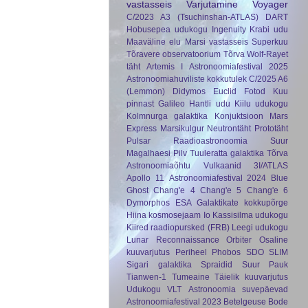
vastasseis
Varjutamine
Voyager
C/2023 A3 (Tsuchinshan-ATLAS)
DART
Hobusepea udukogu
Ingenuity
Krabi udu
Maaväline elu
Marsi vastasseis
Superkuu
Tõravere observatoorium
Tõrva
Wolf-Rayet
täht
Artemis I
Astronoomiafestival 2025
Astronoomiahuviliste kokkutulek
C/2025 A6
(Lemmon)
Didymos
Euclid
Fotod Kuu
pinnast
Galileo
Hantli udu
Kiilu udukogu
Kolmnurga galaktika
Konjuktsioon
Mars
Express
Marsikulgur
Neutrontäht
Prototäht
Pulsar
Raadioastronoomia
Suur
Magalhaesi Pilv
Tuuleratta galaktika
Tõrva
Astronoomiaõhtu
Vulkaanid
3I/ATLAS
Apollo 11
Astronoomiafestival 2024
Blue
Ghost
Chang'e 4
Chang'e 5
Chang'e 6
Dymorphos
ESA
Galaktikate kokkupõrge
Hiina kosmosejaam
Io
Kassisilma udukogu
Kiired raadiopursked (FRB)
Leegi udukogu
Lunar Reconnaissance Orbiter
Osaline
kuuvarjutus
Periheel
Phobos
SDO
SLIM
Sigari galaktika
Spraidid
Suur Pauk
Tianwen-1
Tumeaine
Täielik kuuvarjutus
Udukogu
VLT
Astronoomia suvepäevad
Astronoomiafestival 2023
Betelgeuse
Bode