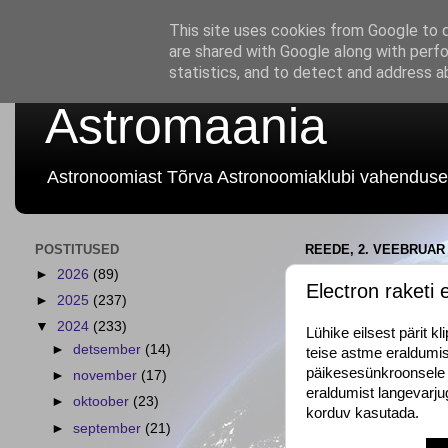
This site uses cookies from Google to de
are shared with Google along with perfo
statistics, and to detect and address a
Astromaania
Astronoomiast Tõrva Astronoomiaklubi vahenduse
POSTITUSED
REEDE, 2. VEEBRUAR 
►
2026
(89)
Electron raketi
►
2025
(237)
▼
2024
(233)
Lühike eilsest pärit 
►
detsember
(14)
teise astme eraldumist
päikesesünkroonsele o
►
november
(17)
eraldumist langevarjug
►
oktoober
(23)
korduv kasutada.
►
september
(21)