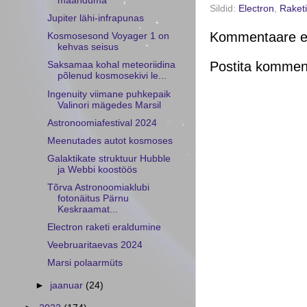
maanduma
Sildid:
Electron
,
Raket
Jupiter lähi-infrapunas
Kommentaare ei
Kosmosesond Voyager 1 on
kehvas seisus
Postita kommen
Saksamaa kohal meteoriidina
põlenud kosmosekivi le...
Ingenuity viimane puhkepaik
Valinori mägedes Marsil
Astronoomiafestival 2024
Meenutades autot kosmoses
Galaktikate struktuur Hubble
ja Webbi koostöös
Tõrva Astronoomiaklubi
fotonäitus Pärnu
Keskraamat...
Electron raketi eraldumine
Veebruaritaevas 2024
Marsi polaarmüts
►
jaanuar
(24)