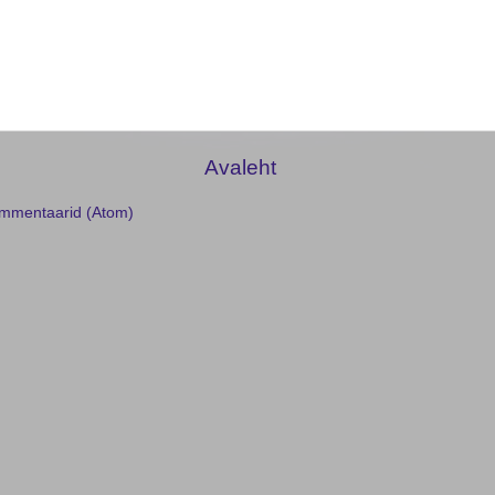
Avaleht
ommentaarid (Atom)