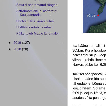
Saturni nähtamatud rõngad
Astronoomiaklubi astrofoto:
Kuu jaanuaris
Poolvarjuline kuuvarjutus
Hiidtäht kaotab heledust
Päike tuleb Maale lähemale
►
2019
(127)
Ida-Lääne suunalisel
►
2018
(28)
365km. Kuna laiuskraa
päikesetõusu ja - loo
viimast kehtib lihtne 
Narvas päike kell 6:0
Talvisel pööripäeval 
Lisaks Lääne-Ida suun
tähendab, et Lõuna s
loojub hiljem. Võtame 
9:09 ja loojub 15:13, 
asudes võita peaaegu 