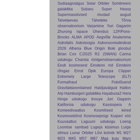
Sodiaagivalgus
Solar Orbiter
Sombreero
galaktika
Subaru
Super Heavy
Supermassiivsed mustad augud
Talvetaevas
Täheteke
Tõrva
observatoorium
Varjamine
Yuri Gagarim
Zhurong
ispace
Ühendus
12P/Pons-
Brooks
ALMA
APOD
Aegvõte
Analemma
Astrofalls
Astroloogia
Astronoomiafestival
2026
Athena
Blue Origin
Boki gloobul
Brian Cox
C/2025 R2 (SWAN)
Carina
udukogu
Chanda röntgenobservatoorium
Eesti kosmosest
Einsteini rist
Einsteini
rõngas
Ernst Öpik
Europa Clipper
Extremely Large Telescope (ELT)
Formalhaut
Fotolõuend
Gravitatsioonilained
Haldjavälgud
Halton
Arp
Hamburgeri galaktika
Hayabusa2
Hera
Hinge udukogu
Inouye
Juri Gagarin
Kalifornia udukogu
Kassiopeia A
Komeedivaatlus
Kosmilised kiired
Kosmosekõnd
Kosmoseprügi
Kuiperi vöö
Kuuvaatlus
Laguuni udukogu
Loeng
Loomise sambad
Lugeja küsimus
Luige
silmus
Lunar Orbiter
Lõvi kolmik
M1
M27
M33
M45
M57
M87
Maa kuju
Mars