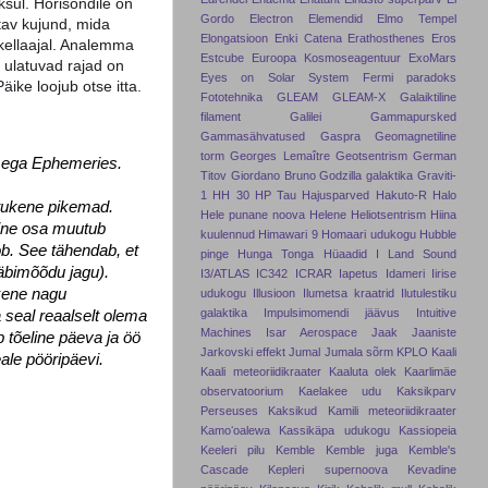
ksul. Horisondile on
Gordo
Electron
Elemendid
Elmo Tempel
av kujund, mida
Elongatsioon
Enki Catena
Erathosthenes
Eros
kellaajal. Analemma
Estcube
Euroopa Kosmoseagentuur
ExoMars
i ulatuvad rajad on
Eyes on Solar System
Fermi paradoks
ike loojub otse itta.
Fototehnika
GLEAM
GLEAM-X
Galaiktiline
filament
Galilei
Gammapursked
Gammasähvatused
Gaspra
Geomagnetiline
torm
Georges Lemaître
Geotsentrism
German
imega Ephemeries.
Titov
Giordano Bruno
Godzilla galaktika
Graviti-
1
HH 30
HP Tau
Hajusparved
Hakuto-R
Halo
atukene pikemad.
Hele punane noova
Helene
Heliotsentrism
Hiina
mine osa muutub
kuulennud
Himawari 9
Homaari udukogu
Hubble
ob. See tähendab, et
pinge
Hunga Tonga
Hüaadid
I Land Sound
äbimõõdu jagu).
I3/ATLAS
IC342
ICRAR
Iapetus
Idameri
Iirise
kene nagu
udukogu
Illusioon
Ilumetsa kraatrid
Ilutulestiku
galaktika
Impulsimomendi jäävus
Intuitive
 seal reaalselt olema
Machines
Isar Aerospace
Jaak Jaaniste
 tõeline päeva ja öö
Jarkovski effekt
Jumal
Jumala sõrm
KPLO
Kaali
ale pööripäevi.
Kaali meteoriidikraater
Kaaluta olek
Kaarlimäe
observatoorium
Kaelakee udu
Kaksikparv
Perseuses
Kaksikud
Kamili meteoriidikraater
Kamoʻoalewa
Kassikäpa udukogu
Kassiopeia
Keeleri pilu
Kemble
Kemble juga
Kemble's
Cascade
Kepleri supernoova
Kevadine