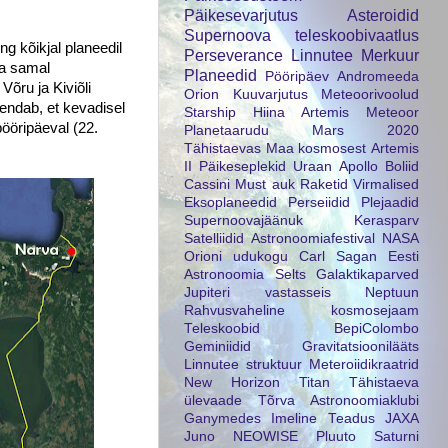
Päikesevarjutus
Asteroidid
Supernoova
teleskoobivaatlus
g kõikjal planeedil
Perseverance
Linnutee
Merkuur
ja samal
Planeedid
Pööripäev
Andromeeda
Võru ja Kiviõli
Orion
Kuuvarjutus
Meteoorivoolud
endab, et kevadisel
Starship
Hiina
Artemis
Meteoor
pööripäeval (22.
Planetaarudu
Mars 2020
Tähistaevas
Maa kosmosest
Artemis
II
Päikeseplekid
Uraan
Apollo
Boliid
Cassini
Must auk
Raketid
Virmalised
Eksoplaneedid
Perseiidid
Plejaadid
Supernoovajäänuk
Kerasparv
Satelliidid
Astronoomiafestival
NASA
Orioni udukogu
Carl Sagan
Eesti
Astronoomia Selts
Galaktikaparved
Jupiteri vastasseis
Neptuun
Rahvusvaheline kosmosejaam
Teleskoobid
BepiColombo
Geminiidid
Gravitatsioonilääts
Linnutee struktuur
Meteroiidikraatrid
New Horizon
Titan
Tähistaeva
ülevaade
Tõrva Astronoomiaklubi
Ganymedes
Imeline Teadus
JAXA
Juno
NEOWISE
Pluuto
Saturni