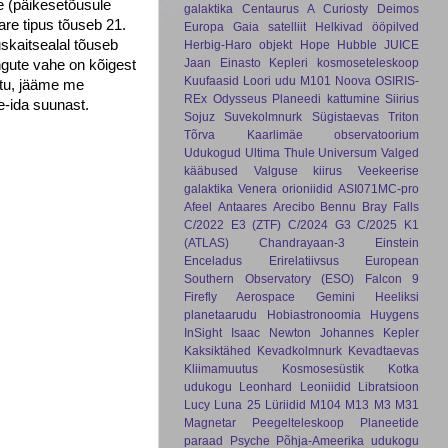
e (päikesetõusule
galaktika
Centaurus A
Curiosty
Deimos
are tipus tõuseb 21.
Europa
Gaia satelliit
Helkivad ööpilved
skaitsealal tõuseb
Herbig-Haro objekt
Hope
Hubble
JUICE
Jaan Einasto
Kepleri kosmoseteleskoop
ngute vahe on kõigest
Kuufaasid
Loori udu
M101
Noova
OSIRIS-
stu, jääme me
REx
Odysseus
Planeedi kattumine
Siirius
e-ida suunast.
Sojuz
Suvekolmnurk
Sügistaevas
Triton
Tõrva Kaarlimäe observatoorium
Udukogud
Ultima Thule
Universum
Valged
kääbused
Valguse kiirus
Veekeerise
galaktika
Venera
orioniidid
ASI071MC-pro
Afeel
Antaares
Arecibo
Bennu
Bray Falls
C/2022 E3 (ZTF)
C/2024 G3
C/2025 K1
(ATLAS)
Chandrayaan-3
Einstein
Enceladus
Erirelatiivsus
European
Southern Observatory (ESO)
Falcon 9
Firefly Aerospace
Gemini
Heeliksi
planetaarudu
Hobiastronoomia
Huygens
InSight
Isaac Newton
Johannes Kepler
Kaksiktähed
Kevadkolmnurk
Kevadtaevas
Kliimamuutus
Kosmosesüstik
Kotka
udukogu
Leonhard
Leoniidid
Libratsioon
Lucy
Luna 25
Lüriidid
M104
M13
M3
M31
Magnetar
Peegelteleskoop
Planeetide
paraad
Psyche
Põhja-Ameerika udukogu