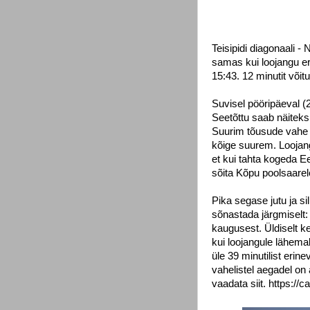
Teisipidi diagonaali 
samas kui loojangu er
15:43. 12 minutit võit
Suvisel pööripäeval (2
Seetõttu saab näiteks
Suurim tõusude vahe o
kõige suurem. Loojang
et kui tahta kogeda E
sõita Kõpu poolsaarele
Pika segase jutu ja s
sõnastada järgmiselt:
kaugusest. Üldiselt ke
kui loojangule lähema
üle 39 minutilist erin
vahelistel aegadel on 
vaadata siit. https://