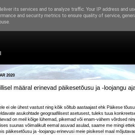
liver its services and to analyze traffic. Your IP address and u
rmance and security metrics to ensure quality of service, gene
buse.
l
AR 2020
llisel määral erinevad päikesetõusu ja -loojangu aja
le ei ole ühest vastust ning kõik sõltub aastaajast ehk Päikese tõusu
ldavate asukohtade geograafilisest asetusest, tuleks tuua konkreetse
päevad on meil kõige lühemad, pikemad või enam-vähem võrdsed ni
teises suunas võimalikult eemal asuvad asulad, saame me mingi ettek
s päikesetõusu ja -loojangu erinevusi meie pisikesel maal mõjutavad