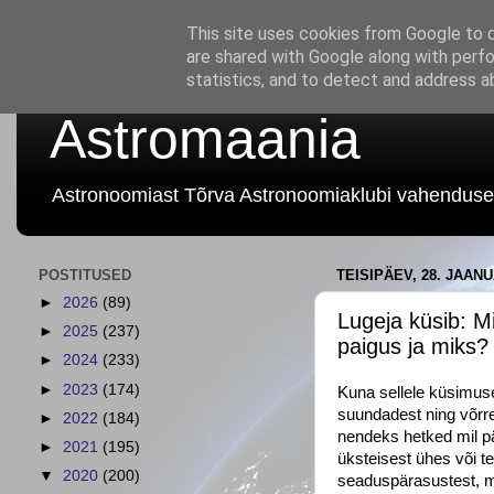
This site uses cookies from Google to de
are shared with Google along with perfo
statistics, and to detect and address a
Astromaania
Astronoomiast Tõrva Astronoomiaklubi vahenduse
POSTITUSED
TEISIPÄEV, 28. JAANU
►
2026
(89)
Lugeja küsib: Mi
►
2025
(237)
paigus ja miks?
►
2024
(233)
►
2023
(174)
Kuna sellele küsimuse
suundadest ning võrre
►
2022
(184)
nendeks hetked mil 
►
2021
(195)
üksteisest ühes või 
▼
2020
(200)
seaduspärasustest, mi