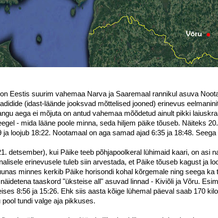
t on Eestis suurim vahemaa Narva ja Saaremaal rannikul asuva Noot
didide (idast-läände jooksvad mõttelised jooned) erinevus eelmanini
jangu aega ei mõjuta on antud vahemaa mõõdetud ainult pikki laiuskr
reegel - mida lääne poole minna, seda hiljem päike tõuseb. Näiteks 20.
9 ja loojub 18:22. Nootamaal on aga samad ajad 6:35 ja 18:48. Seega 
(21. detsember), kui Päike teeb põhjapoolkeral lühimaid kaari, on asi 
alisele erinevusele tuleb siin arvestada, et Päike tõuseb kagust ja l
uunas minnes kerkib Päike horisondi kohal kõrgemale ning seega ka 
näidetena taaskord "üksteise all" asuvad linnad - Kiviõli ja Võru. Es
teises 8:56 ja 15:26. Ehk siis aasta kõige lühemal päeval saab 170 kil
pool tundi valge aja pikkuses.