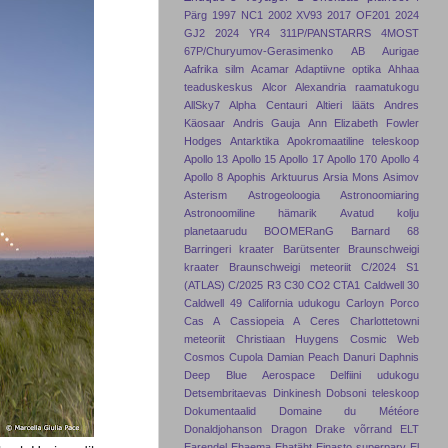
Pärg
1997 NC1
2002 XV93
2017 OF201
2024
GJ2
2024 YR4
311P/PANSTARRS
4MOST
67P/Churyumov-Gerasimenko
AB Aurigae
Aafrika silm
Acamar
Adaptiivne optika
Ahhaa
teaduskeskus
Alcor
Alexandria raamatukogu
AllSky7
Alpha Centauri
Altieri lääts
Andres
Käosaar
Andris Gauja
Ann Elizabeth Fowler
Hodges
Antarktika
Apokromaatiline teleskoop
Apollo 13
Apollo 15
Apollo 17
Apollo 170
Apollo 4
Apollo 8
Apophis
Arktuurus
Arsia Mons
Asimov
Asterism
Astrogeoloogia
Astronoomiaring
Astronoomiline hämarik
Avatud kolju
planetaarudu
BOOMERanG
Barnard 68
Barringeri kraater
Barütsenter
Braunschweigi
kraater
Braunschweigi meteoriit
C/2024 S1
(ATLAS)
C/2025 R3
C30
CO2
CTA1
Caldwell 30
Caldwell 49
California udukogu
Carloyn Porco
Cas A
Cassiopeia A
Ceres
Charlottetowni
meteoriit
Christiaan Huygens
Cosmic Web
Cosmos
Cupola
Damian Peach
Danuri
Daphnis
Deep Blue Aerospace
Delfiini udukogu
Detsembritaevas
Dinkinesh
Dobsoni teleskoop
Dokumentaalid
Domaine du Météore
Donaldjohanson
Dragon
Drake võrrand
ELT
Earendel
Ehaema
Ehatäht
Einasto superparv
El