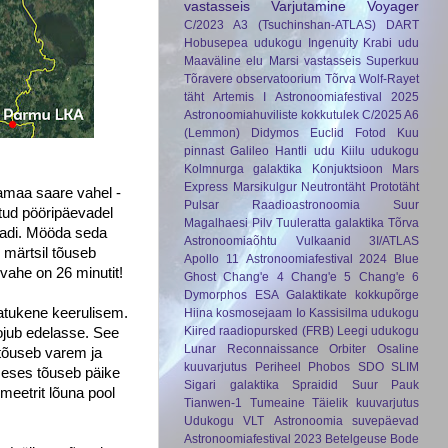
vastasseis
Varjutamine
Voyager
C/2023 A3 (Tsuchinshan-ATLAS)
DART
Hobusepea udukogu
Ingenuity
Krabi udu
Maaväline elu
Marsi vastasseis
Superkuu
Tõravere observatoorium
Tõrva
Wolf-Rayet
täht
Artemis I
Astronoomiafestival 2025
Astronoomiahuviliste kokkutulek
C/2025 A6
(Lemmon)
Didymos
Euclid
Fotod Kuu
pinnast
Galileo
Hantli udu
Kiilu udukogu
Kolmnurga galaktika
Konjuktsioon
Mars
Express
Marsikulgur
Neutrontäht
Prototäht
amaa saare vahel -
Pulsar
Raadioastronoomia
Suur
tud pööripäevadel
Magalhaesi Pilv
Tuuleratta galaktika
Tõrva
aadi. Mööda seda
Astronoomiaõhtu
Vulkaanid
3I/ATLAS
 märtsil tõuseb
Apollo 11
Astronoomiafestival 2024
Blue
vahe on 26 minutit!
Ghost
Chang'e 4
Chang'e 5
Chang'e 6
Dymorphos
ESA
Galaktikate kokkupõrge
natukene keerulisem.
Hiina kosmosejaam
Io
Kassisilma udukogu
Kiired raadiopursked (FRB)
Leegi udukogu
oojub edelasse. See
Lunar Reconnaissance Orbiter
Osaline
tõuseb varem ja
kuuvarjutus
Periheel
Phobos
SDO
SLIM
imeses tõuseb päike
Sigari galaktika
Spraidid
Suur Pauk
omeetrit lõuna pool
Tianwen-1
Tumeaine
Täielik kuuvarjutus
Udukogu
VLT
Astronoomia suvepäevad
Astronoomiafestival 2023
Betelgeuse
Bode