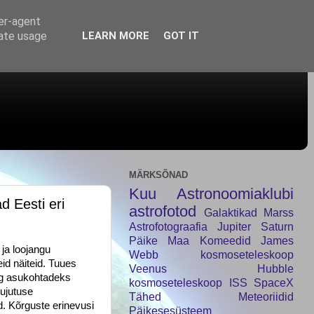
ser-agent
rate usage
LEARN MORE
GOT IT
MÄRKSÕNAD
Kuu
Astronoomiaklubi
d Eesti eri
astrofotod
Galaktikad
Marss
Astrofotograafia
Jupiter
Saturn
Päike
Maa
Komeedid
James
 ja loojangu
Webb kosmoseteleskoop
id näiteid. Tuues
Veenus
Hubble
ng asukohtadeks
kosmoseteleskoop
ISS
SpaceX
ujutuse
Tähed
Meteoriidid
. Kõrguste erinevusi
Päikesesüsteem