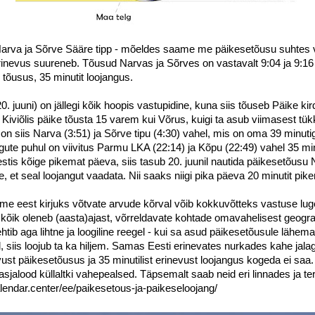
- Narva ja Sõrve Sääre tipp - mõeldes saame me päikesetõusu suhtes
inevus suureneb. Tõusud Narvas ja Sõrves on vastavalt 9:04 ja 9:16 
u tõusus, 35 minutit loojangus.
0. juuni) on jällegi kõik hoopis vastupidine, kuna siis tõuseb Päike kir
 Kiviõlis päike tõusta 15 varem kui Võrus, kuigi ta asub viimasest tü
n siis Narva (3:51) ja Sõrve tipu (4:30) vahel, mis on oma 39 minuti
ute puhul on viivitus Parmu LKA (22:14) ja Kõpu (22:49) vahel 35 minut
estis kõige pikemat päeva, siis tasub 20. juunil nautida päikesetõusu 
, et seal loojangut vaadata. Nii saaks niigi pika päeva 20 minutit pi
ilme eest kirjuks võtvate arvude kõrval võib kokkuvõtteks vastuse lu
 kõik oleneb (aasta)ajast, võrreldavate kohtade omavahelisest geograa
htib aga lihtne ja loogiline reegel - kui sa asud päikesetõusule lähem
l, siis loojub ta ka hiljem. Samas Eesti erinevates nurkades kahe jal
evust päikesetõusus ja 35 minutilist erinevust loojangus kogeda ei sa
asjalood küllaltki vahepealsed. Täpsemalt saab neid eri linnades ja te
calendar.center/ee/paikesetous-ja-paikeseloojang/