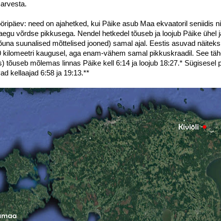
 arvesta.
öripäev: need on ajahetked, kui Päike asub Maa ekvaatoril seniidis nin
egu võrdse pikkusega. Nendel hetkedel tõuseb ja loojub Päike ühel 
õuna suunalised mõttelised jooned) samal ajal. Eestis asuvad näiteks 
 kilomeetri kaugusel, aga enam-vähem samal pikkuskraadil. See täh
s) tõuseb mõlemas linnas Päike kell 6:14 ja loojub 18:27.* Sügisesel 
d kellaajad 6:58 ja 19:13.**