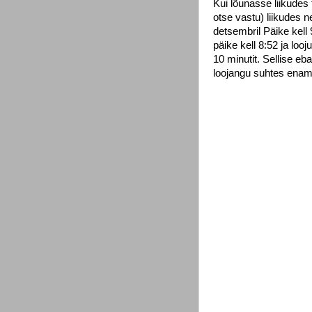
Kui lõunasse liikudes
otse vastu) liikudes 
detsembril Päike kell
päike kell 8:52 ja lo
10 minutit. Sellise e
loojangu suhtes enam-