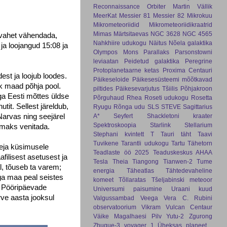
Reconnaissance Orbiter
Martin Vällik
MeerKat
Messier 81
Messier 82
Mikrokuu
Mikrometeoriidid
Mikrometeoriidikraatrid
Mimas
Märtsitaevas
NGC 3628
NGC 4565
 vahet vähendada,
Nahkhiire udukogu
Näitus
Nõela galaktika
ja loojangud 15:08 ja
Olympos Mons
Parallaks
Parsonstowni
leviaatan
Peidetud galaktika
Peregrine
Protoplanetaarne ketas
Proxima Centauri
dest ja loojub loodes.
Päikeseloide
Päikesesüsteemi mõõtkavad
kk maad põhja pool.
piltides
Päikesevarjutus Tšiilis
Põhjakroon
ga Eesti mõttes üldse
Põrguhaud
Rhea
Roseti udukogu
Rosetta
it. Sellest järeldub,
Ryugu
Rõnga udu
SLS
STEVE
Sagittarius
A*
Seyfert
Shackletoni kraater
Narvas ning seejärel
Spektroskoopia
Starlink
Stellarium
kemaks venitada.
Stephani kvintett
T Tauri täht
Taavi
Tuvikene
Tarantli udukogu
Tartu Tähetorn
geja küsimusele
Teadlaste öö 2025
Teaduskeskus AHAA
filisest asetusest ja
Tesla
Theia
Tiangong
Tianwen-2
Tume
al, tõuseb ta varem;
energia
Täheatlas
Tähtedevaheline
aga maa peal seistes
komeet
Tõllaratas
Tšeljabinski meteoor
a. Pööripäevade
Universumi paisumine
Uraani kuud
rve aasta jooksul
Valgussambad
Veega
Vera C. Rubini
observatoorium
Vikram
Vulcan Centaur
Väike Magalhaesi Pilv
Yutu-2
Zgurong
Zhuque-3
voyager 1
Üheksas planeet
.