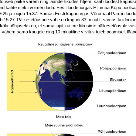
 tõuseb päike varem ning läände liikudes hiljem, saab loodest kaguss
neid kahte efekti võimendada. Eesti loodenurgas Hiiumaa Kõpu poolsa
 9:25 ja loojub 15:37. Samas Eesti kagunurgas Võrumaal Parmu loodu
ojub 15:27. Päikesetõusude vahe on koguni 33 minutit, samas kui looja
bakõla põhjuseks on, et samal ajal kui me liikusime päikesetõusule va
vähem sama kaugele ning 10 minutiline viivitus tuleb peamiselt lään