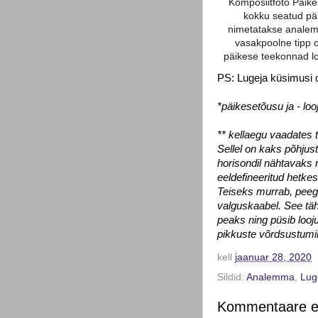
Komposiitfoto Päike
kokku seatud pä
nimetatakse analem
vasakpoolne tipp o
päikese teekonnad loo
PS: Lugeja küsimusi 
*päikesetõusu ja - lo
** kellaegu vaadates 
Sellel on kaks põhjus
horisondil nähtavaks 
eeldefineeritud hetke
Teiseks murrab, peeg
valguskaabel. See täh
peaks ning püsib loo
pikkuste võrdsustumin
kell
jaanuar 28, 2020
Sildid:
Analemma
,
Lug
Kommentaare ei