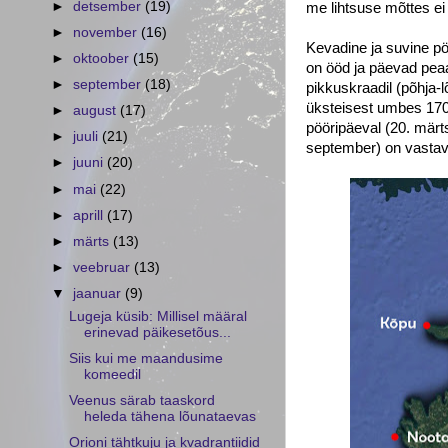
►
detsember
(19)
me lihtsuse mõttes ei
►
november
(16)
Kevadine ja suvine pö
►
oktoober
(15)
on ööd ja päevad peaa
►
september
(18)
pikkuskraadil (põhja-l
üksteisest umbes 170
►
august
(17)
pööripäeval (20. märt
►
juuli
(21)
september) on vastava
►
juuni
(20)
►
mai
(22)
►
aprill
(17)
►
märts
(13)
►
veebruar
(13)
▼
jaanuar
(9)
Lugeja küsib: Millisel määral
erinevad päikesetõus...
Siis kui me maandusime
komeedil
Veenus särab taaskord
heleda tähena lõunataevas
Orioni tähtkuju ja kvadrantiidid