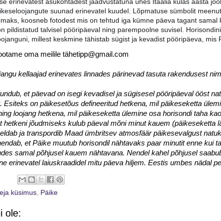
se erinevatest asukohtadest jäädvustatuna ühes Itaalia külas aasta joo
ikeseloojangute suunad erinevatel kuudel. Lõpmatuse sümbolit meenut
maks, koosneb fotodest mis on tehtud iga kümne päeva tagant samal 
n pildistatud talvisel pööripäeval ning parempoolne suvisel. Horisondin
janguni, millest keskmine tähistab sügist ja kevadist pööripäeva, mis Pä
ootame oma meilile tähetipp@gmail.com
ojangu kellaajad erinevates linnades pärinevad tasuta rakendusest n
tundub, et päevad on isegi kevadisel ja sügisesel pööripäeval ööst n
t. Esiteks on päikesetõus defineeritud hetkena, mil päikeseketta üle
ning loojang hetkena, mil päikeseketta ülemine osa horisondi taha ka
st hetkeni jõudmiseks kulub päeval mõni minut kauem (päikeseketta l
eldab ja transpordib Maad ümbritsev atmosfäär päikesevalgust natu
endab, et Päike muutub horisondil nähtavaks paar minutit enne kui ta
judes samal põhjusel kauem nähtavana. Nendel kahel põhjusel saabub
e erinevatel laiuskraadidel mitu päeva hiljem. Eestis umbes nädal pe
eja küsimus
,
Päike
 ole: