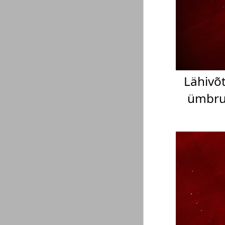
Lähivõt
ümbrus