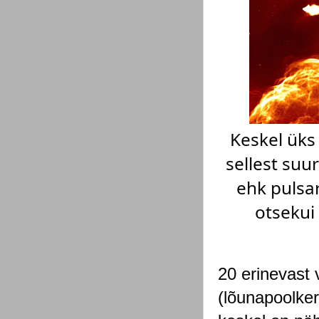
Keskel üks
sellest suur
ehk pulsar
otsekui 
20 erinevast 
(lõunapoolker