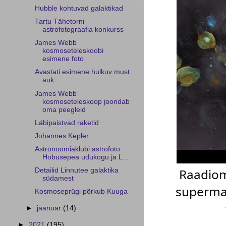
Hubble kohtuvad galaktikad
Tartu Tähetorni
astrofotograafia konkurss
James Webb
kosmoseteleskoobi
esimene foto
Avastati esimene hulkuv must
auk
James Webb
kosmoseteleskoop joondab
oma peegleid
Läbipaistvad raketid
Johannes Kepler
Astronoomiaklubi astrofoto:
Hobusepea udukogu ja L...
Raadiom
Detailid Linnutee galaktika
südamest
supermas
Kosmoseprügi põrkub Kuuga
►
jaanuar
(14)
►
2021
(195)