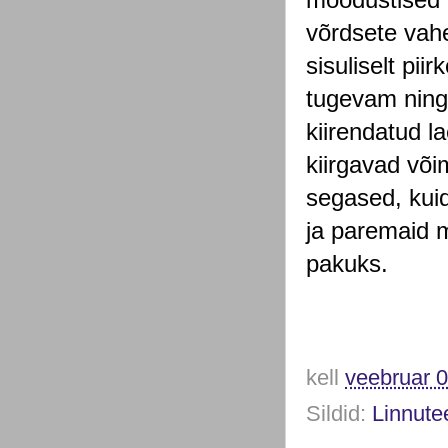
võrdsete vahe
sisuliselt pii
tugevam ning 
kiirendatud la
kiirgavad või
segased, kuid
ja paremaid m
pakuks.
kell
veebruar 0
Sildid:
Linnute