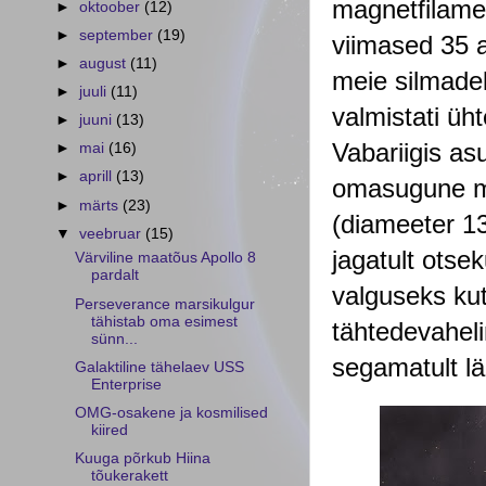
magnetfilament
►
oktoober
(12)
►
september
(19)
viimased 35 a
►
august
(11)
meie silmadel
►
juuli
(11)
valmistati üh
►
juuni
(13)
Vabariigis a
►
mai
(16)
►
aprill
(13)
omasugune ma
►
märts
(23)
(diameeter 13
▼
veebruar
(15)
jagatult otse
Värviline maatõus Apollo 8
pardalt
valguseks kut
Perseverance marsikulgur
tähistab oma esimest
tähtedevaheli
sünn...
segamatult lä
Galaktiline tähelaev USS
Enterprise
OMG-osakene ja kosmilised
kiired
Kuuga põrkub Hiina
tõukerakett