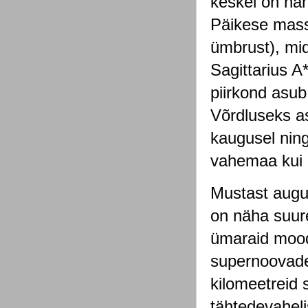
keskel on näh
Päikese massi
ümbrust), mid
Sagittarius A
piirkond asu
Võrdluseks as
kaugusel ning
vahemaa kui 
Mustast augus
on näha suur
ümaraid mood
supernoovade
kilomeetreid 
tähtedevahel