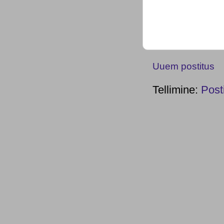
Uuem postitus
Tellimine:
Post