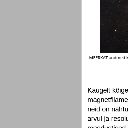
MEERKAT andmed kom
Kaugelt kõige
magnetfilament
neid on nähtu
arvul ja reso
moodustised n