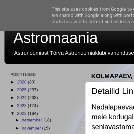
This site uses cookies from Google to d
are shared with Google along with perf
statistics, and to detect and address 
Astromaania
Astronoomiast Tõrva Astronoomiaklubi vahenduse
POSTITUSED
KOLMAPÄEV, 
►
2026
(89)
Detailid Li
►
2025
(237)
►
2024
(233)
Nädalapäevad 
►
2023
(174)
▼
2022
(184)
meie kodugala
►
detsember
(18)
seniavastamat
►
november
(19)