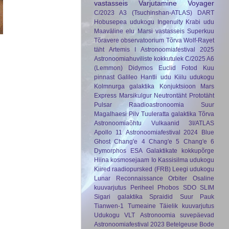
vastasseis
Varjutamine
Voyager
C/2023 A3 (Tsuchinshan-ATLAS)
DART
Hobusepea udukogu
Ingenuity
Krabi udu
Maaväline elu
Marsi vastasseis
Superkuu
Tõravere observatoorium
Tõrva
Wolf-Rayet
täht
Artemis I
Astronoomiafestival 2025
Astronoomiahuviliste kokkutulek
C/2025 A6
(Lemmon)
Didymos
Euclid
Fotod Kuu
pinnast
Galileo
Hantli udu
Kiilu udukogu
Kolmnurga galaktika
Konjuktsioon
Mars
Express
Marsikulgur
Neutrontäht
Prototäht
Pulsar
Raadioastronoomia
Suur
Magalhaesi Pilv
Tuuleratta galaktika
Tõrva
Astronoomiaõhtu
Vulkaanid
3I/ATLAS
Apollo 11
Astronoomiafestival 2024
Blue
Ghost
Chang'e 4
Chang'e 5
Chang'e 6
Dymorphos
ESA
Galaktikate kokkupõrge
Hiina kosmosejaam
Io
Kassisilma udukogu
Kiired raadiopursked (FRB)
Leegi udukogu
Lunar Reconnaissance Orbiter
Osaline
kuuvarjutus
Periheel
Phobos
SDO
SLIM
Sigari galaktika
Spraidid
Suur Pauk
Tianwen-1
Tumeaine
Täielik kuuvarjutus
Udukogu
VLT
Astronoomia suvepäevad
Astronoomiafestival 2023
Betelgeuse
Bode