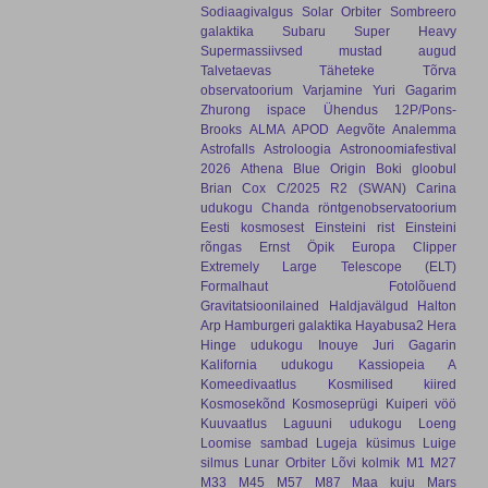
Sodiaagivalgus
Solar Orbiter
Sombreero
galaktika
Subaru
Super Heavy
Supermassiivsed mustad augud
Talvetaevas
Täheteke
Tõrva
observatoorium
Varjamine
Yuri Gagarim
Zhurong
ispace
Ühendus
12P/Pons-
Brooks
ALMA
APOD
Aegvõte
Analemma
Astrofalls
Astroloogia
Astronoomiafestival
2026
Athena
Blue Origin
Boki gloobul
Brian Cox
C/2025 R2 (SWAN)
Carina
udukogu
Chanda röntgenobservatoorium
Eesti kosmosest
Einsteini rist
Einsteini
rõngas
Ernst Öpik
Europa Clipper
Extremely Large Telescope (ELT)
Formalhaut
Fotolõuend
Gravitatsioonilained
Haldjavälgud
Halton
Arp
Hamburgeri galaktika
Hayabusa2
Hera
Hinge udukogu
Inouye
Juri Gagarin
Kalifornia udukogu
Kassiopeia A
Komeedivaatlus
Kosmilised kiired
Kosmosekõnd
Kosmoseprügi
Kuiperi vöö
Kuuvaatlus
Laguuni udukogu
Loeng
Loomise sambad
Lugeja küsimus
Luige
silmus
Lunar Orbiter
Lõvi kolmik
M1
M27
M33
M45
M57
M87
Maa kuju
Mars