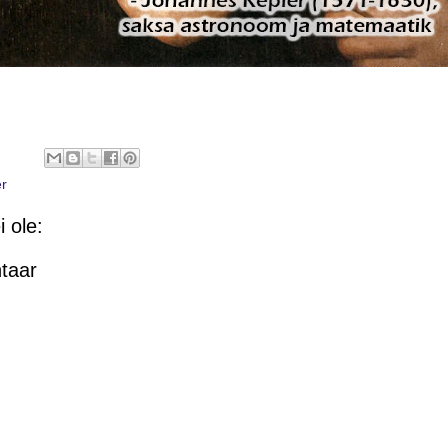
r
 ole:
taar