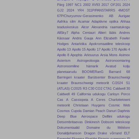
Pärg
1997 NC1
2002 XV93
2017 OF201
2024
GJ2
2024 YR4
311P/PANSTARRS
4MOST
67P/Churyumov-Gerasimenko
AB Aurigae
Aafrika silm
Acamar
Adaptiivne optika
Ahhaa
teaduskeskus
Alcor
Alexandria raamatukogu
AllSky7
Alpha Centauri
Altieri lääts
Andres
Käosaar
Andris Gauja
Ann Elizabeth Fowler
Hodges
Antarktika
Apokromaatiline teleskoop
Apollo 13
Apollo 15
Apollo 17
Apollo 170
Apollo 4
Apollo 8
Apophis
Arktuurus
Arsia Mons
Asimov
Asterism
Astrogeoloogia
Astronoomiaring
Astronoomiline hämarik
Avatud kolju
planetaarudu
BOOMERanG
Barnard 68
Barringeri kraater
Barütsenter
Braunschweigi
kraater
Braunschweigi meteoriit
C/2024 S1
(ATLAS)
C/2025 R3
C30
CO2
CTA1
Caldwell 30
Caldwell 49
California udukogu
Carloyn Porco
Cas A
Cassiopeia A
Ceres
Charlottetowni
meteoriit
Christiaan Huygens
Cosmic Web
Cosmos
Cupola
Damian Peach
Danuri
Daphnis
Deep Blue Aerospace
Delfiini udukogu
Detsembritaevas
Dinkinesh
Dobsoni teleskoop
Dokumentaalid
Domaine du Météore
Donaldjohanson
Dragon
Drake võrrand
ELT
Earendel
Ehaema
Ehatäht
Einasto superparv
El