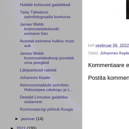
Hubble kohtuvad galaktikad
Tartu Tähetorni
astrofotograafia konkurss
James Webb
kosmoseteleskoobi
esimene foto
Avastati esimene hulkuv must
kell
veebruar 06, 2022
auk
Sildid:
Johannes Keple
James Webb
kosmoseteleskoop joondab
oma peegleid
Kommentaare ei
Läbipaistvad raketid
Postita kommen
Johannes Kepler
Astronoomiaklubi astrofoto:
Hobusepea udukogu ja L...
Detailid Linnutee galaktika
südamest
Kosmoseprügi põrkub Kuuga
►
jaanuar
(14)
►
2021
(195)