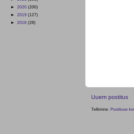
►
2020
(200)
►
2019
(127)
►
2018
(28)
Uuem postitus
Tellimine:
Postituse k