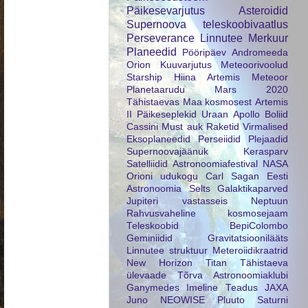
Päikesevarjutus
Asteroidid
Supernoova
teleskoobivaatlus
Perseverance
Linnutee
Merkuur
Planeedid
Pööripäev
Andromeeda
Orion
Kuuvarjutus
Meteoorivoolud
Starship
Hiina
Artemis
Meteoor
Planetaarudu
Mars 2020
Tähistaevas
Maa kosmosest
Artemis
II
Päikeseplekid
Uraan
Apollo
Boliid
Cassini
Must auk
Raketid
Virmalised
Eksoplaneedid
Perseiidid
Plejaadid
Supernoovajäänuk
Kerasparv
Satelliidid
Astronoomiafestival
NASA
Orioni udukogu
Carl Sagan
Eesti
Astronoomia Selts
Galaktikaparved
Jupiteri vastasseis
Neptuun
Rahvusvaheline kosmosejaam
Teleskoobid
BepiColombo
Geminiidid
Gravitatsioonilääts
Linnutee struktuur
Meteroiidikraatrid
New Horizon
Titan
Tähistaeva
ülevaade
Tõrva Astronoomiaklubi
Ganymedes
Imeline Teadus
JAXA
Juno
NEOWISE
Pluuto
Saturni