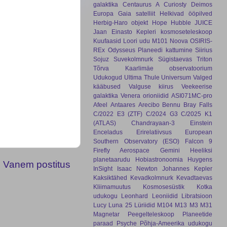
galaktika
Centaurus A
Curiosty
Deimos
Europa
Gaia satelliit
Helkivad ööpilved
Herbig-Haro objekt
Hope
Hubble
JUICE
Jaan Einasto
Kepleri kosmoseteleskoop
Kuufaasid
Loori udu
M101
Noova
OSIRIS-
REx
Odysseus
Planeedi kattumine
Siirius
Sojuz
Suvekolmnurk
Sügistaevas
Triton
Tõrva Kaarlimäe observatoorium
Udukogud
Ultima Thule
Universum
Valged
kääbused
Valguse kiirus
Veekeerise
galaktika
Venera
orioniidid
ASI071MC-pro
Afeel
Antaares
Arecibo
Bennu
Bray Falls
C/2022 E3 (ZTF)
C/2024 G3
C/2025 K1
(ATLAS)
Chandrayaan-3
Einstein
Enceladus
Erirelatiivsus
European
Southern Observatory (ESO)
Falcon 9
Firefly Aerospace
Gemini
Heeliksi
planetaarudu
Hobiastronoomia
Huygens
Vanem postitus
InSight
Isaac Newton
Johannes Kepler
Kaksiktähed
Kevadkolmnurk
Kevadtaevas
Kliimamuutus
Kosmosesüstik
Kotka
udukogu
Leonhard
Leoniidid
Libratsioon
Lucy
Luna 25
Lüriidid
M104
M13
M3
M31
Magnetar
Peegelteleskoop
Planeetide
paraad
Psyche
Põhja-Ameerika udukogu