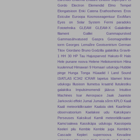
Gordo
Electron
Elemendid
Elmo Tempel
Elongatsioon
Enki Catena
Erathosthenes
Eros
Estcube
Euroopa Kosmoseagentuur
ExoMars
Eyes on Solar System
Fermi paradoks
Fototehnika
GLEAM
GLEAM-X
Galaiktiline
filament
Galilei
Gammapursked
Gammasähvatused
Gaspra
Geomagnetiline
torm
Georges Lemaître
Geotsentrism
German
Titov
Giordano Bruno
Godzilla galaktika
Graviti-
1
HH 30
HP Tau
Hajusparved
Hakuto-R
Halo
Hele punane noova
Helene
Heliotsentrism
Hiina
kuulennud
Himawari 9
Homaari udukogu
Hubble
pinge
Hunga Tonga
Hüaadid
I Land Sound
I3/ATLAS
IC342
ICRAR
Iapetus
Idameri
Iirise
udukogu
Illusioon
Ilumetsa kraatrid
Ilutulestiku
galaktika
Impulsimomendi jäävus
Intuitive
Machines
Isar Aerospace
Jaak Jaaniste
Jarkovski effekt
Jumal
Jumala sõrm
KPLO
Kaali
Kaali meteoriidikraater
Kaaluta olek
Kaarlimäe
observatoorium
Kaelakee udu
Kaksikparv
Perseuses
Kaksikud
Kamili meteoriidikraater
Kamoʻoalewa
Kassikäpa udukogu
Kassiopeia
Keeleri pilu
Kemble
Kemble juga
Kemble's
Cascade
Kepleri supernoova
Kevadine