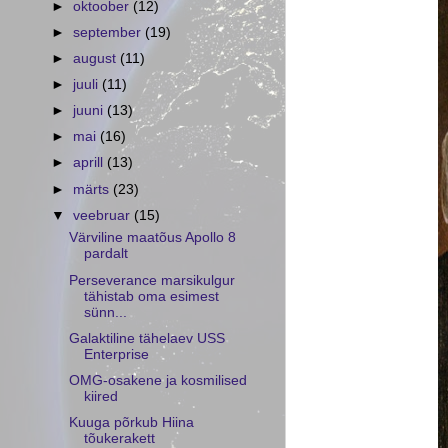
►
oktoober
(12)
►
september
(19)
►
august
(11)
►
juuli
(11)
►
juuni
(13)
►
mai
(16)
►
aprill
(13)
►
märts
(23)
▼
veebruar
(15)
Värviline maatõus Apollo 8
pardalt
Perseverance marsikulgur
tähistab oma esimest
sünn...
Galaktiline tähelaev USS
Enterprise
OMG-osakene ja kosmilised
kiired
Kuuga põrkub Hiina
tõukerakett