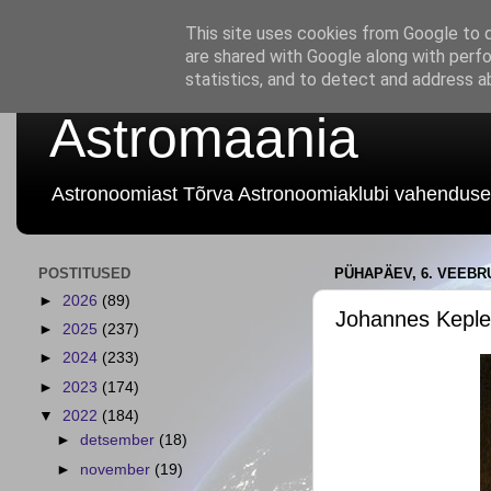
This site uses cookies from Google to de
are shared with Google along with perfo
statistics, and to detect and address a
Astromaania
Astronoomiast Tõrva Astronoomiaklubi vahenduse
POSTITUSED
PÜHAPÄEV, 6. VEEBR
►
2026
(89)
Johannes Keple
►
2025
(237)
►
2024
(233)
►
2023
(174)
▼
2022
(184)
►
detsember
(18)
►
november
(19)