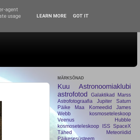
ser-agent
rate usage
LEARN MORE
GOT IT
MÄRKSÕNAD
Kuu
Astronoomiaklubi
astrofotod
Galaktikad
Marss
Astrofotograafia
Jupiter
Saturn
Päike
Maa
Komeedid
James
Webb kosmoseteleskoop
Veenus
Hubble
kosmoseteleskoop
ISS
SpaceX
Tähed
Meteoriidid
Päikesesüsteem