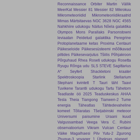
Reconnaissance Orbiter
Martin Vällik
MeerKat
Messier 81
Messier 82
Mikrokuu
Mikrometeoriidid
Mikrometeoriidikraatrid
Mimas
Märtsitaevas
NGC 3628
NGC 4565
Nahkhiire udukogu
Näitus
Nõela galaktika
Olympos Mons
Parallaks
Parsonstowni
leviaatan
Peidetud galaktika
Peregrine
Protoplanetaarne ketas
Proxima Centauri
Päikeseloide
Päikesesüsteemi mõõtkavad
piltides
Päikesevarjutus Tšiilis
Põhjakroon
Põrguhaud
Rhea
Roseti udukogu
Rosetta
Ryugu
Rõnga udu
SLS
STEVE
Sagittarius
A*
Seyfert
Shackletoni kraater
Spektroskoopia
Starlink
Stellarium
Stephani kvintett
T Tauri täht
Taavi
Tuvikene
Tarantli udukogu
Tartu Tähetorn
Teadlaste öö 2025
Teaduskeskus AHAA
Tesla
Theia
Tiangong
Tianwen-2
Tume
energia
Täheatlas
Tähtedevaheline
komeet
Tõllaratas
Tšeljabinski meteoor
Universumi paisumine
Uraani kuud
Valgussambad
Veega
Vera C. Rubini
observatoorium
Vikram
Vulcan Centaur
Väike Magalhaesi Pilv
Yutu-2
Zgurong
Zhuque-3
voyager 1
Üheksas planeet
.