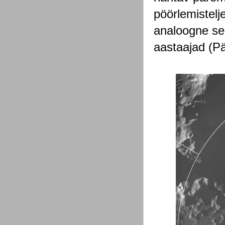
pöörlemistelj
analoogne sel
aastaajad (P