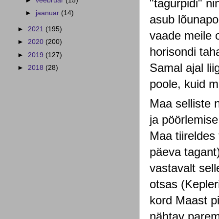
"tagurpidi" ni
►
veebruar
(15)
►
jaanuar
(14)
asub lõunapo
►
2021
(195)
vaade meile o
►
2020
(200)
horisondi tah
►
2019
(127)
Samal ajal li
►
2018
(28)
poole, kuid mi
Maa selliste n
ja pöörlemise
Maa tiireldes
päeva tagant)
vastavalt sel
otsas (Kepler
kord Maast pi
nähtav parema