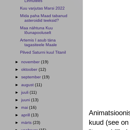
Linnutees
Kuu varjutas Marsi 2022
Mida paha Maad tabanud
asteroidid teeksid?
Maa nähtuna Kuu
lõunapooluselt
Artemis I asub täna
tagasiteele Maale
Pilved Saturni kuul Titanil
►
november
(19)
►
oktoober
(12)
►
september
(19)
►
august
(11)
►
juuli
(11)
►
juuni
(13)
►
mai
(16)
Animatsiooni
►
aprill
(13)
kuud (see on 
►
märts
(23)