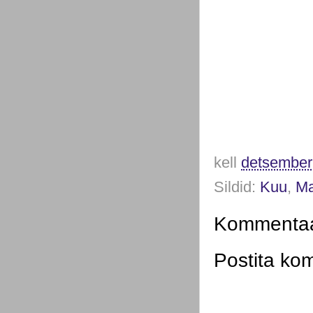
kell
detsember
Sildid:
Kuu
,
M
Kommentaar
Postita ko