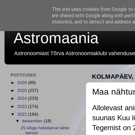
This site uses cookies from Google to d
are shared with Google along with perf
statistics, and to detect and address 
Astromaania
Astronoomiast Tõrva Astronoomiaklubi vahenduse
POSTITUSED
KOLMAPÄEV, 
►
2026
(89)
Maa nähtun
►
2025
(237)
►
2024
(233)
Allolevast a
►
2023
(174)
▼
2022
(184)
suunas Kuu lõ
▼
detsember
(18)
Tegemist on 2
25 kõige heledamat tähte
taevas