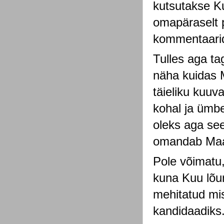
kutsutakse Ku
omapäraselt p
kommentaarid
Tulles aga ta
näha kuidas M
täieliku kuuv
kohal ja ümbe
oleks aga see
omandab Maad
Pole võimatu, 
kuna Kuu lõun
mehitatud mi
kandidaadiks.