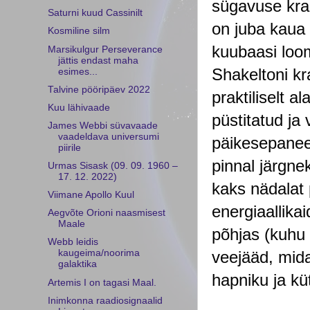
sügavuse kraa
Saturni kuud Cassinilt
on juba kaua 
Kosmiline silm
kuubaasi loom
Marsikulgur Perseverance
jättis endast maha
Shakeltoni kr
esimes...
Talvine pööripäev 2022
praktiliselt a
Kuu lähivaade
püstitatud ja
James Webbi süvavaade
vaadeldava universumi
päikesepaneel
piirile
pinnal järgne
Urmas Sisask (09. 09. 1960 –
17. 12. 2022)
kaks nädalat 
Viimane Apollo Kuul
energiaallikai
Aegvõte Orioni naasmisest
Maale
põhjas (kuhu 
Webb leidis
veejääd, mida
kaugeima/noorima
galaktika
hapniku ja kü
Artemis I on tagasi Maal.
Inimkonna raadiosignaalid