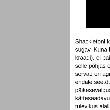
Shackletoni k
sü
gav. Kuna K
kraadi), ei p
selle põhjas 
servad on aga
endale seetõt
päikesevalgus
kättesaadavus
tulevikus ala