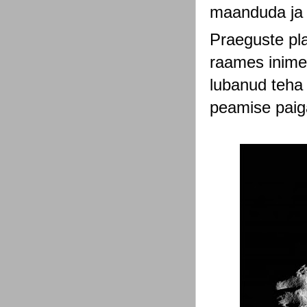
maanduda ja 
Praeguste pla
raames inimes
lubanud teha 
peamise paiga