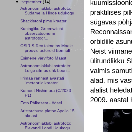
kuumissiooni
▼
september
(14)
Astronoomiaklubi astrofoto:
praktilises pi
Südame ja Hinge udukogu
sügavas põhj
Shackletoni pime kraater
Kuningliku Greenwitchi
Reconnaissan
observatooriumi
astrofotogr...
orbidiile as
OSIRIS-Rex toimetas Maale
Neist viiman
proovid asteroid Bennult
Esimene värvifoto Maast
ülitundlikku 
Astronoomiaklubi astrofoto:
valmis samuti
Luige silmus ehk Loori...
Iirimaa rannast avastati
alad, mis vas
"meteoriidikraater"
alalist heleda
Komeet Nishimura (C/2023
P1)
2009. aastal
Foto Päikesest - öösel
Aristarchuse platoo Apollo 15
aknast
Astronoomiaklubi astrofoto:
Elevandi Londi Udukogu