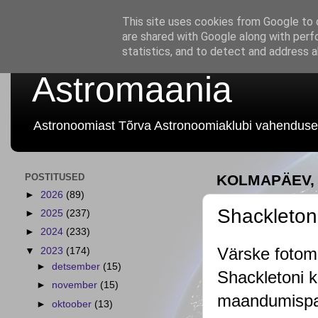
This site uses cookies from Google to d
are shared with Google along with perf
statistics, and to detect and address 
Astromaania
Astronoomiast Tõrva Astronoomiaklubi vahenduse
POSTITUSED
KOLMAPÄEV, 
►
2026
(89)
Shackleton
►
2025
(237)
►
2024
(233)
Värske fotom
▼
2023
(174)
►
detsember
(15)
Shackletoni k
►
november
(15)
maandumispai
►
oktoober
(13)