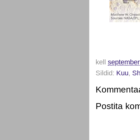
kell
september
Sildid:
Kuu
,
Sh
Kommentaar
Postita ko