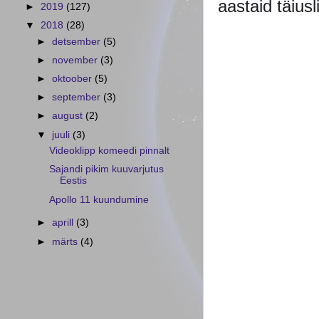
aastaid täius
►
2019
(127)
▼
2018
(28)
►
detsember
(5)
►
november
(3)
►
oktoober
(5)
►
september
(3)
►
august
(2)
▼
juuli
(3)
Videoklipp komeedi pinnalt
Sajandi pikim kuuvarjutus
Eestis
Apollo 11 kuundumine
►
aprill
(3)
►
märts
(4)