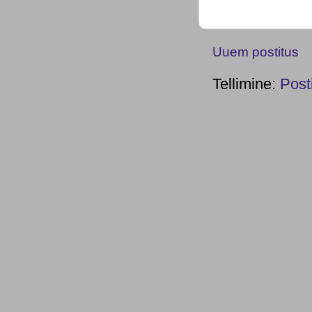
Uuem postitus
Tellimine:
Post