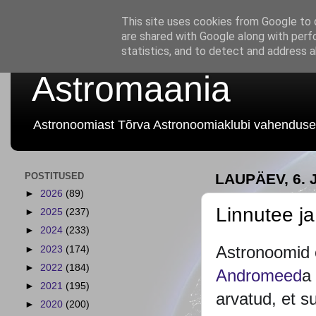
This site uses cookies from Google to d
are shared with Google along with perf
statistics, and to detect and address 
Astromaania
Astronoomiast Tõrva Astronoomiaklubi vahenduse
POSTITUSED
LAUPÄEV, 6. 
►
2026
(89)
Linnutee j
►
2025
(237)
►
2024
(233)
Astronoomid 
►
2023
(174)
►
2022
(184)
Andromeed
a
►
2021
(195)
arvatud, et s
►
2020
(200)