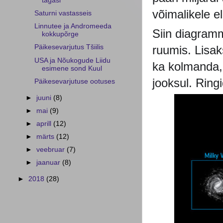
tagasi
võimalikele 
Saturni vastasseis
Linnutee ja Andromeeda
Siin diagramm
kokkupõrge
ruumis. Lisa
Päikesevarjutus Tšiilis
USA ja Nõukogude Liidu
ka kolmanda
esimene sond Kuul
jooksul. Ring
Päikesevarjutuse ootuses
►
juuni
(8)
►
mai
(9)
►
aprill
(12)
►
märts
(12)
►
veebruar
(7)
►
jaanuar
(8)
►
2018
(28)