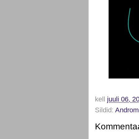
kell
juuli 06, 2
Sildid:
Androm
Kommentaar