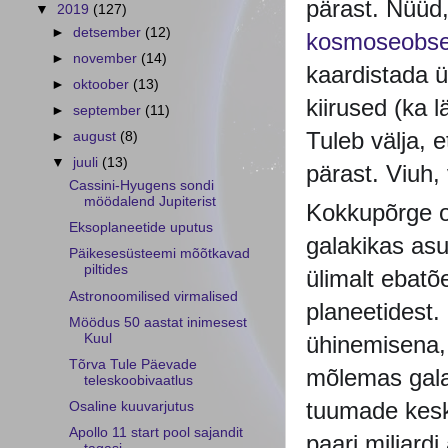
pärast. Nüüd
▼
2019
(127)
►
detsember
(12)
kosmoseobser
►
november
(14)
kaardistada 
►
oktoober
(13)
kiirused (ka 
►
september
(11)
Tuleb välja, e
►
august
(8)
▼
juuli
(13)
pärast. Viuh,
Cassini-Hyugens sondi
möödalend Jupiterist
Kokkupõrge on
Eksoplaneetide uputus
galakikas as
Päikesesüsteemi mõõtkavad
piltides
ülimalt ebatõ
Astronoomilised virmalised
planeetidest
Möödus 50 aastat inimesest
Kuul
ühinemisena, 
Tõrva Tule Päevade
mõlemas galak
teleskoobivaatlus
tuumade kesk
Osaline kuuvarjutus
Apollo 11 start pool sajandit
paari miljard