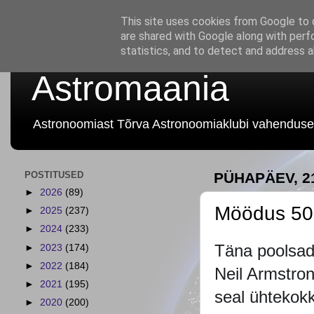
This site uses cookies from Google to d
are shared with Google along with perf
statistics, and to detect and address 
Astromaania
Astronoomiast Tõrva Astronoomiaklubi vahenduse
POSTITUSED
PÜHAPÄEV, 21
►
2026
(89)
Möödus 50 
►
2025
(237)
►
2024
(233)
Täna poolsad
►
2023
(174)
►
2022
(184)
Neil Armstron
►
2021
(195)
seal ühtekokk
►
2020
(200)