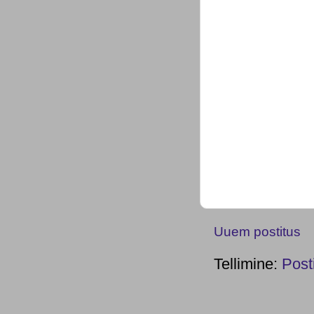
Uuem postitus
Tellimine:
Post