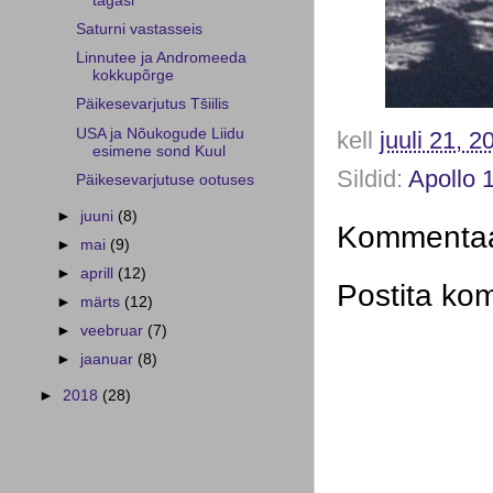
tagasi
Saturni vastasseis
Linnutee ja Andromeeda
kokkupõrge
Päikesevarjutus Tšiilis
USA ja Nõukogude Liidu
kell
juuli 21, 2
esimene sond Kuul
Sildid:
Apollo 
Päikesevarjutuse ootuses
►
juuni
(8)
Kommentaar
►
mai
(9)
►
aprill
(12)
Postita ko
►
märts
(12)
►
veebruar
(7)
►
jaanuar
(8)
►
2018
(28)