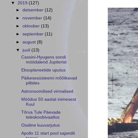
▼
2019
(127)
►
detsember
(12)
►
november
(14)
►
oktoober
(13)
►
september
(11)
►
august
(8)
▼
juuli
(13)
Cassini-Hyugens sondi
möödalend Jupiterist
Eksoplaneetide uputus
Päikesesüsteemi mõõtkavad
piltides
Astronoomilised virmalised
Möödus 50 aastat inimesest
Kuul
Tõrva Tule Päevade
teleskoobivaatlus
Osaline kuuvarjutus
Apollo 11 start pool sajandit