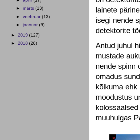
►
aprill
(17)
lainete päri
►
märts
(13)
►
veebruar
(13)
isegi nende s
►
jaanuar
(9)
detektorite 
►
2019
(127)
►
2018
(28)
Antud juhul h
mustade auku
nende spinn o
omadus sundis
kõikuma ehk 
moodustus um
kolossaalsed
muuhulgas Päi