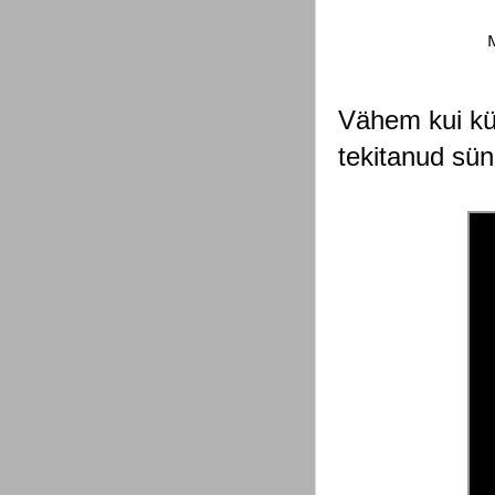
M
Vähem kui küm
tekitanud sü