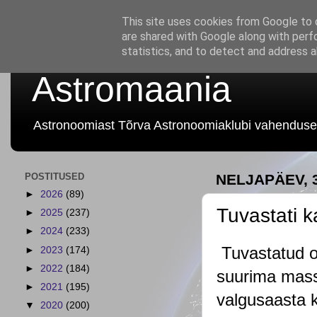
This site uses cookies from Google to d
are shared with Google along with perf
statistics, and to detect and address 
Astromaania
Astronoomiast Tõrva Astronoomiaklubi vahenduse
POSTITUSED
NELJAPÄEV, 
►
2026
(89)
Tuvastati 
►
2025
(237)
►
2024
(233)
Tuvastatud on
►
2023
(174)
►
2022
(184)
suurima massi
►
2021
(195)
valgusaasta 
▼
2020
(200)