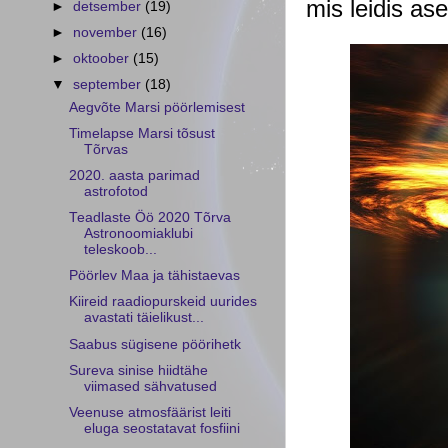
mis leidis as
►
detsember
(19)
►
november
(16)
►
oktoober
(15)
▼
september
(18)
Aegvõte Marsi pöörlemisest
Timelapse Marsi tõsust
Tõrvas
2020. aasta parimad
astrofotod
Teadlaste Öö 2020 Tõrva
Astronoomiaklubi
teleskoob...
Pöörlev Maa ja tähistaevas
Kiireid raadiopurskeid uurides
avastati täielikust...
Saabus sügisene pöörihetk
Sureva sinise hiidtähe
viimased sähvatused
Veenuse atmosfäärist leiti
eluga seostatavat fosfiini