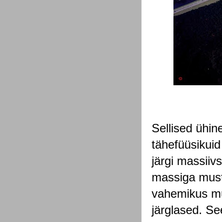
Sellised ühi
tähefüüsikuid
järgi massiiv
massiga musti
vahemikus mus
järglased. Se