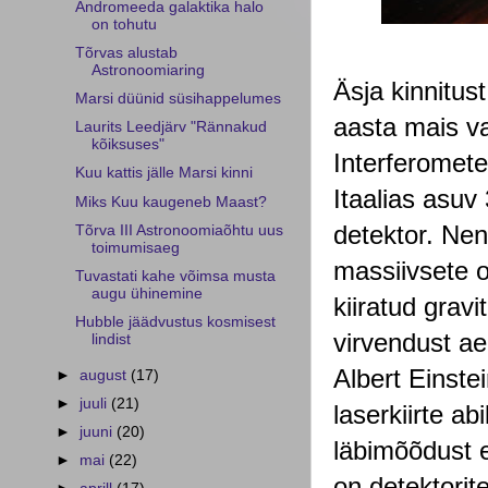
Andromeeda galaktika halo
on tohutu
Tõrvas alustab
Astronoomiaring
Äsja kinnitus
Marsi düünid süsihappelumes
aasta mais v
Laurits Leedjärv "Rännakud
kõiksuses"
Interferomete
Kuu kattis jälle Marsi kinni
Itaalias asuv
Miks Kuu kaugeneb Maast?
detektor. Nen
Tõrva III Astronoomiaõhtu uus
toimumisaeg
massiivsete 
Tuvastati kahe võimsa musta
augu ühinemine
kiiratud gravi
Hubble jäädvustus kosmisest
virvendust ae
lindist
Albert Einste
►
august
(17)
►
juuli
(21)
laserkiirte a
►
juuni
(20)
läbimõõdust 
►
mai
(22)
on detektorit