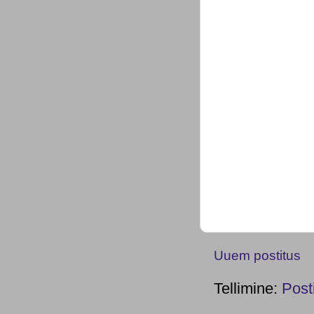
Uuem postitus
Tellimine:
Post