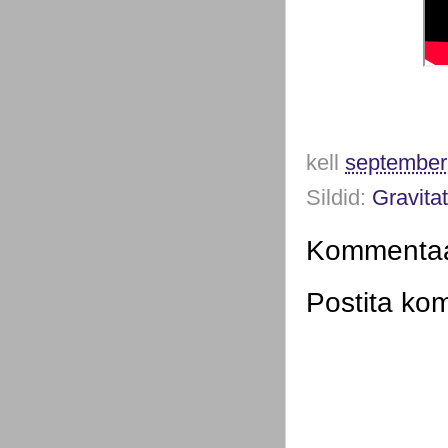
kell
september
Sildid:
Gravita
Kommentaar
Postita ko