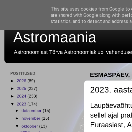
This site uses cookies from Google to d
are shared with Google along with perf
statistics, and to detect and address 
Astromaania
Astronoomiast Tõrva Astronoomiaklubi vahenduse
POSTITUSED
ESMASPÄEV, 
►
2026
(89)
2023. aasta
►
2025
(237)
►
2024
(233)
Laupäevaõhtun
▼
2023
(174)
►
detsember
(15)
sellel ajal pr
►
november
(15)
Euraasiast, A
▼
oktoober
(13)