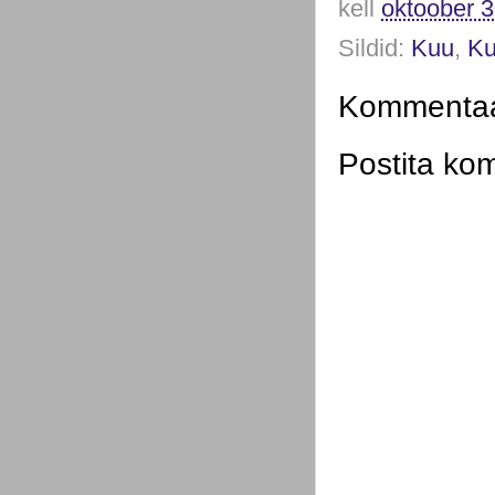
kell
oktoober 3
Sildid:
Kuu
,
Ku
Kommentaar
Postita ko