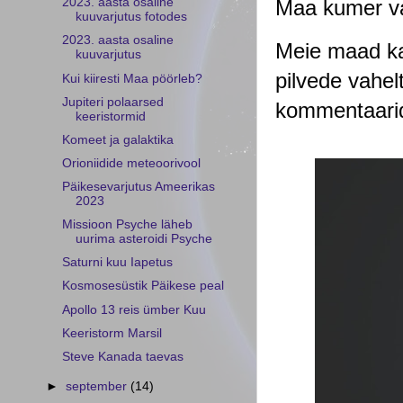
Maa kumer var
2023. aasta osaline
kuuvarjutus fotodes
2023. aasta osaline
Meie maad kat
kuuvarjutus
pilvede vahel
Kui kiiresti Maa pöörleb?
Jupiteri polaarsed
kommentaarid
keeristormid
Komeet ja galaktika
Orioniidide meteoorivool
Päikesevarjutus Ameerikas
2023
Missioon Psyche läheb
uurima asteroidi Psyche
Saturni kuu Iapetus
Kosmosesüstik Päikese peal
Apollo 13 reis ümber Kuu
Keeristorm Marsil
Steve Kanada taevas
►
september
(14)