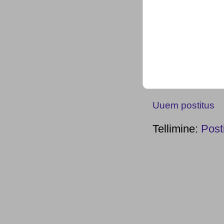
Uuem postitus
Tellimine:
Post