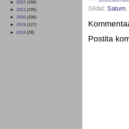
►
2022
(184)
Sildid:
Saturn
,
►
2021
(195)
►
2020
(200)
Kommentaar
►
2019
(127)
►
2018
(28)
Postita ko