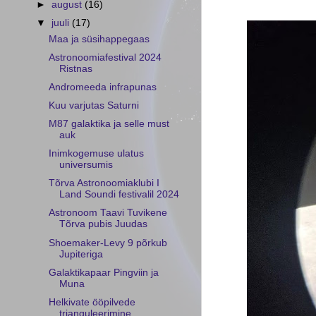
►
august
(16)
▼
juuli
(17)
Maa ja süsihappegaas
Astronoomiafestival 2024
Ristnas
Andromeeda infrapunas
Kuu varjutas Saturni
M87 galaktika ja selle must
auk
Inimkogemuse ulatus
universumis
Tõrva Astronoomiaklubi I
Land Soundi festivalil 2024
Astronoom Taavi Tuvikene
Tõrva pubis Juudas
Shoemaker-Levy 9 põrkub
Jupiteriga
Galaktikapaar Pingviin ja
Muna
Helkivate ööpilvede
trianguleerimine