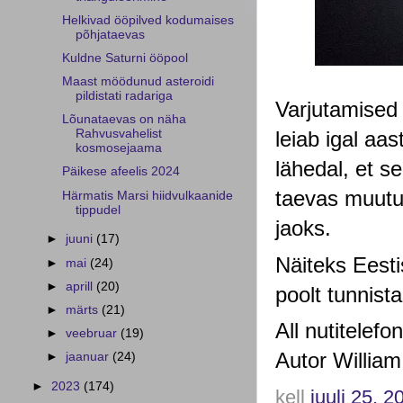
Helkivad ööpilved kodumaises
põhjataevas
Kuldne Saturni ööpool
Maast möödunud asteroidi
pildistati radariga
Varjutamised 
Lõunataevas on näha
Rahvusvahelist
leiab igal aa
kosmosejaama
lähedal, et s
Päikese afeelis 2024
taevas muutu
Härmatis Marsi hiidvulkaanide
tippudel
jaoks.
►
juuni
(17)
Näiteks Eest
►
mai
(24)
►
aprill
(20)
poolt tunnist
►
märts
(21)
All nutitelefo
►
veebruar
(19)
Autor William
►
jaanuar
(24)
►
2023
(174)
kell
juuli 25, 2