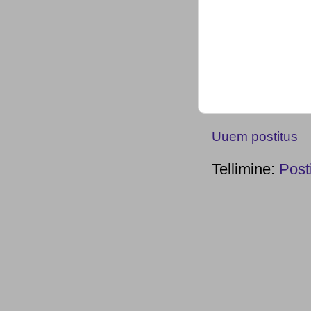
Uuem postitus
Tellimine:
Post