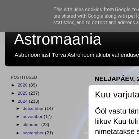
This site uses cookies from Google to d
are shared with Google along with perf
statistics, and to detect and address 
Astromaania
Astronoomiast Tõrva Astronoomiaklubi vahenduse
POSTITUSED
NELJAPÄEV, 2
►
2026
(89)
Kuu varjuta
►
2025
(237)
▼
2024
(233)
►
detsember
(14)
Ööl vastu täna
►
november
(17)
liikuv Kuu tul
►
oktoober
(23)
nimetatakse s
►
september
(21)