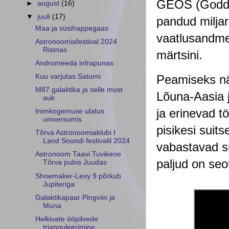
GEOS (Godda
►
august
(16)
▼
juuli
(17)
pandud miljard
Maa ja süsihappegaas
vaatlusandmet
Astronoomiafestival 2024
Ristnas
märtsini.
Andromeeda infrapunas
Peamiseks näh
Kuu varjutas Saturni
M87 galaktika ja selle must
Lõuna-Aasia 
auk
ja erinevad t
Inimkogemuse ulatus
universumis
pisikesi suit
Tõrva Astronoomiaklubi I
Land Soundi festivalil 2024
vabastavad s
Astronoom Taavi Tuvikene
paljud on seo
Tõrva pubis Juudas
Shoemaker-Levy 9 põrkub
Jupiteriga
Galaktikapaar Pingviin ja
Muna
Helkivate ööpilvede
trianguleerimine