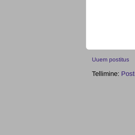
Uuem postitus
Tellimine:
Post