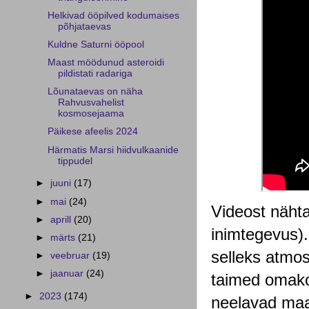
Helkivad ööpilved kodumaises
põhjataevas
Kuldne Saturni ööpool
Maast möödunud asteroidi
pildistati radariga
Lõunataevas on näha
Rahvusvahelist
kosmosejaama
Päikese afeelis 2024
Härmatis Marsi hiidvulkaanide
tippudel
►
juuni
(17)
►
mai
(24)
Videost nähta
►
aprill
(20)
inimtegevus).
►
märts
(21)
selleks atmos
►
veebruar
(19)
►
jaanuar
(24)
taimed omako
►
2023
(174)
neelavad maa