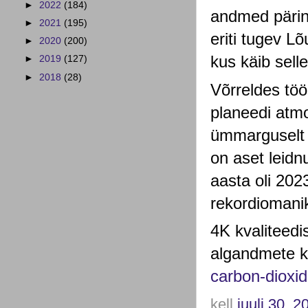
►
2022
(184)
andmed pärine
►
2021
(195)
eriti tugev L
►
2020
(200)
kus käib selle
►
2019
(127)
►
2018
(28)
Võrreldes tö
planeedi atm
ümmarguselt 
on aset leid
aasta oli 202
rekordiomani
4K kvaliteedis
algandmete ko
carbon-dioxid
kell
juuli 30, 2