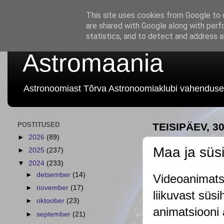
This site uses cookies from Google to d
are shared with Google along with perf
statistics, and to detect and address 
Astromaania
Astronoomiast Tõrva Astronoomiaklubi vahenduse
POSTITUSED
TEISIPÄEV, 30
►
2026
(89)
Maa ja sü
►
2025
(237)
▼
2024
(233)
►
detsember
(14)
Videoanimatsi
►
november
(17)
liikuvast süs
►
oktoober
(23)
animatsiooni
►
september
(21)