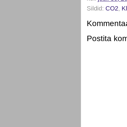
Sildid:
CO2
,
K
Kommentaar
Postita ko