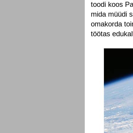
toodi koos Pa
mida müüdi se
omakorda toim
töötas edukal