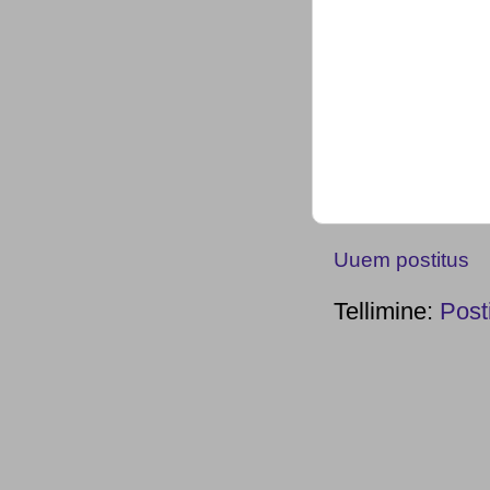
Uuem postitus
Tellimine:
Post