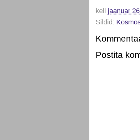
kell
jaanuar 26
Sildid:
Kosmos
Kommentaar
Postita ko