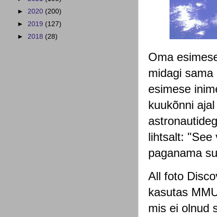
►
2020
(200)
►
2019
(127)
►
2018
(28)
Oma esimesel
midagi sama m
esimese inim
kuukõnni ajal
astronautide
lihtsalt: "Se
paganama su
All foto Disc
kasutas MMU-d
mis ei olnud s