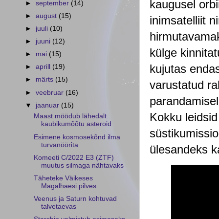
kaugusel orbii
►
september
(14)
►
august
(15)
inimsatelliit
►
juuli
(10)
hirmutavamak
►
juuni
(12)
külge kinnit
►
mai
(15)
kujutas endast
►
aprill
(19)
►
märts
(15)
varustatud rak
►
veebruar
(16)
parandamisel 
▼
jaanuar
(15)
Kokku leidsid
Maast möödub lähedalt
kaubikumõõtu asteroid
süstikumissio
Esimene kosmosekõnd ilma
turvanöörita
ülesandeks ka
Komeeti C/2022 E3 (ZTF)
muutus silmaga nähtavaks
Täheteke Väikeses
Magalhaesi pilves
Veenus ja Saturn kohtuvad
talvetaevas