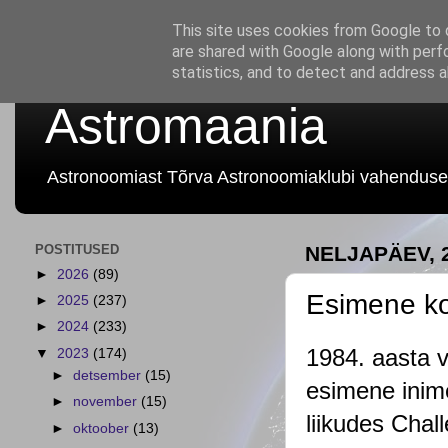
This site uses cookies from Google to d
are shared with Google along with perf
statistics, and to detect and address 
Astromaania
Astronoomiast Tõrva Astronoomiaklubi vahenduse
POSTITUSED
NELJAPÄEV, 
►
2026
(89)
Esimene ko
►
2025
(237)
►
2024
(233)
1984. aasta 
▼
2023
(174)
►
detsember
(15)
esimene inime
►
november
(15)
liikudes Chal
►
oktoober
(13)