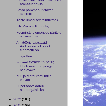
Starship valmistub esimeseks
orbitaallennuks
Fotod päikesepurjetavalt
satelliidilt
Tähte ümbritsev tolmuketas
Pilv Marsi vulkaani taga
Keemiliste elementide päritolu
universumis
Amatöörid avastasid
Andromeeda kõrvalt
tundmatu ob...
ISS ja Kuu
Komeet C/2022 E3 (ZTF)
lubab muutuda peagi
nähtavaks
Kuu ja Marsi kohtumine
taevas
Supernoovajäänuk
naabergalaktikas
►
2022
(184)
►
2021
(195)