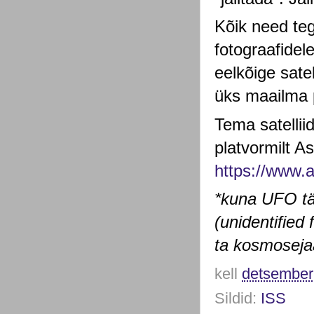
Kõik need teg
fotograafidel
eelkõige sate
üks maailma 
Tema satellii
platvormilt As
https://www.
*kuna UFO täh
(unidentified 
ta kosmosej
kell
detsember
Sildid:
ISS