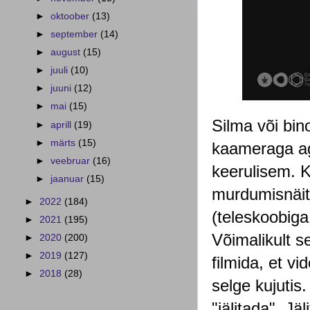
►
oktoober
(13)
►
september
(14)
►
august
(15)
►
juuli
(10)
►
juuni
(12)
►
mai
(15)
Silma või bino
►
aprill
(19)
►
märts
(15)
kaameraga ag
►
veebruar
(16)
keerulisem. K
►
jaanuar
(15)
murdumisnäit
►
2022
(184)
(teleskoobiga
►
2021
(195)
Võimalikult s
►
2020
(200)
►
2019
(127)
filmida, et v
►
2018
(28)
selge kujutis
"jälitada". Jä