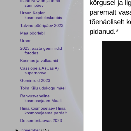
kõrgusel ja li
Isaac Newton ja tema
sünnipäev
paremalt vas
Uraan Kepler
kosmoseteleskoobis
tõenäoliselt 
Talvine pööripäev 2023
pidanud.*
Maa pöörleb!
Uraan
2023. aasta geminiidid
fotodes
Kosmos ja vulkaanid
Cassiopeia A (Cas A)
supernoova
Geminiidid 2023
Tolm Kiilu udukogu mäel
Rahvusvaheline
kosmosejaam Maalt
Hiina kosmoselaev Hiina
kosmosejaama pardalt
Detsembritaevas 2023
►
november
(15)