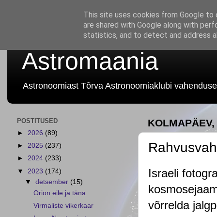
This site uses cookies from Google to d
are shared with Google along with perf
statistics, and to detect and address 
Astromaania
Astronoomiast Tõrva Astronoomiaklubi vahenduse
POSTITUSED
KOLMAPÄEV, 
►
2026
(89)
Rahvusvah
►
2025
(237)
►
2024
(233)
I
sraeli fotog
▼
2023
(174)
▼
detsember
(15)
kosmosejaama
Orion eile ja täna
võrrelda jalg
Virmaliste vikerkaar