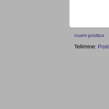
Uuem postitus
Tellimine:
Post