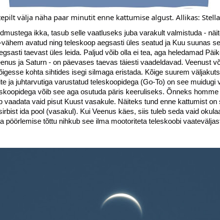
tepilt välja näha paar minutit enne kattumise algust. Allikas: Stell
ndmustega ikka, tasub selle vaatluseks juba varakult valmistuda - näi
vähem avatud ning teleskoop aegsasti üles seatud ja Kuu suunas se
gsasti taevast üles leida. Paljud võib olla ei tea, aga heledamad Pä
Veenus ja Saturn - on päevases taevas täiesti vaadeldavad. Veenust võ
gesse kohta sihtides isegi silmaga eristada. Kõige suurem väljakutse
te ja juhtarvutiga varustatud teleskoopidega (Go-To) on see muidugi v
teleskoopidega võib see aga osutuda päris keeruliseks. Õnneks homm
leb vaadata vaid pisut Kuust vasakule. Näiteks tund enne kattumist o
irbist ida pool (vasakul). Kui Veenus käes, siis tuleb seda vaid okul
a pöörlemise tõttu nihkub see ilma mootoriteta teleskoobi vaateväljast