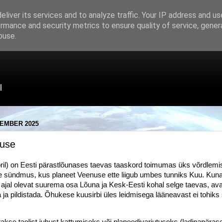
liver its services and to analyze traffic. Your IP address and u
rmance and security metrics to ensure quality of service, gene
buse.
l
TEMBER 2025
nuse
l) on Eesti pärastlõunases taevas taaskord toimumas üks võrdlemis
e sündmus, kus planeet Veenuse ette liigub
umbes tunniks Kuu. Kuna
l ajal olevat suurema osa Lõuna ja Kesk-Eesti kohal selge taevas, a
a ja pildistada. Õhukese kuusirbi üles leidmisega lääneavast ei tohik
kse taolist juhust kattumiseks või planeedivarjutuseks (ladinapärasel