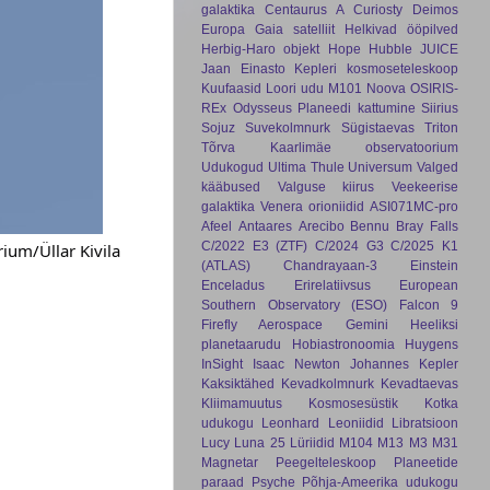
galaktika
Centaurus A
Curiosty
Deimos
Europa
Gaia satelliit
Helkivad ööpilved
Herbig-Haro objekt
Hope
Hubble
JUICE
Jaan Einasto
Kepleri kosmoseteleskoop
Kuufaasid
Loori udu
M101
Noova
OSIRIS-
REx
Odysseus
Planeedi kattumine
Siirius
Sojuz
Suvekolmnurk
Sügistaevas
Triton
Tõrva Kaarlimäe observatoorium
Udukogud
Ultima Thule
Universum
Valged
kääbused
Valguse kiirus
Veekeerise
galaktika
Venera
orioniidid
ASI071MC-pro
Afeel
Antaares
Arecibo
Bennu
Bray Falls
C/2022 E3 (ZTF)
C/2024 G3
C/2025 K1
rium/Üllar Kivila
(ATLAS)
Chandrayaan-3
Einstein
Enceladus
Erirelatiivsus
European
Southern Observatory (ESO)
Falcon 9
Firefly Aerospace
Gemini
Heeliksi
planetaarudu
Hobiastronoomia
Huygens
InSight
Isaac Newton
Johannes Kepler
Kaksiktähed
Kevadkolmnurk
Kevadtaevas
Kliimamuutus
Kosmosesüstik
Kotka
udukogu
Leonhard
Leoniidid
Libratsioon
Lucy
Luna 25
Lüriidid
M104
M13
M3
M31
Magnetar
Peegelteleskoop
Planeetide
paraad
Psyche
Põhja-Ameerika udukogu