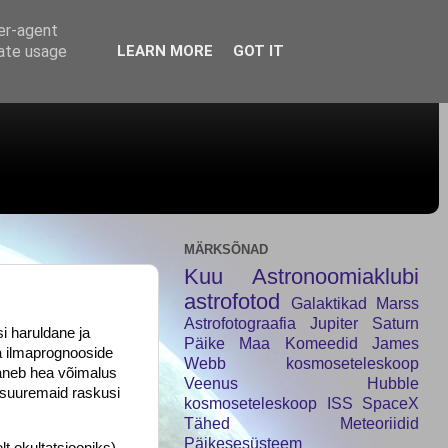
ser-agent
rate usage
LEARN MORE
GOT IT
MÄRKSÕNAD
Kuu
Astronoomiaklubi
astrofotod
Galaktikad
Marss
Astrofotograafia
Jupiter
Saturn
i haruldane ja
Päike
Maa
Komeedid
James
 ilmaprognooside
Webb kosmoseteleskoop
vaneb hea võimalus
Veenus
Hubble
s suuremaid raskusi
kosmoseteleskoop
ISS
SpaceX
Tähed
Meteoriidid
Päikesesüsteem
t okultatsiooniks),