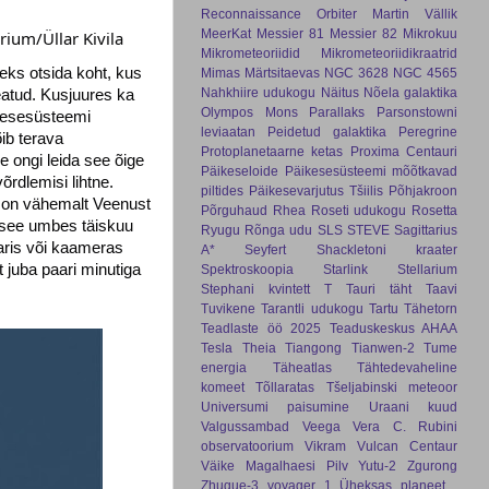
Reconnaissance Orbiter
Martin Vällik
MeerKat
Messier 81
Messier 82
Mikrokuu
arium/Üllar Kivila
Mikrometeoriidid
Mikrometeoriidikraatrid
teks otsida koht, kus
Mimas
Märtsitaevas
NGC 3628
NGC 4565
Nahkhiire udukogu
Näitus
Nõela galaktika
atud. Kusjuures ka
Olympos Mons
Parallaks
Parsonstowni
ikesesüsteemi
leviaatan
Peidetud galaktika
Peregrine
ib terava
Protoplanetaarne ketas
Proxima Centauri
 ongi leida see õige
Päikeseloide
Päikesesüsteemi mõõtkavad
õrdlemisi lihtne.
piltides
Päikesevarjutus Tšiilis
Põhjakroon
e on vähemalt Veenust
Põrguhaud
Rhea
Roseti udukogu
Rosetta
n see umbes täiskuu
Ryugu
Rõnga udu
SLS
STEVE
Sagittarius
aaris või kaameras
A*
Seyfert
Shackletoni kraater
 juba paari minutiga
Spektroskoopia
Starlink
Stellarium
Stephani kvintett
T Tauri täht
Taavi
Tuvikene
Tarantli udukogu
Tartu Tähetorn
Teadlaste öö 2025
Teaduskeskus AHAA
Tesla
Theia
Tiangong
Tianwen-2
Tume
energia
Täheatlas
Tähtedevaheline
komeet
Tõllaratas
Tšeljabinski meteoor
Universumi paisumine
Uraani kuud
Valgussambad
Veega
Vera C. Rubini
observatoorium
Vikram
Vulcan Centaur
Väike Magalhaesi Pilv
Yutu-2
Zgurong
Zhuque-3
voyager 1
Üheksas planeet
.