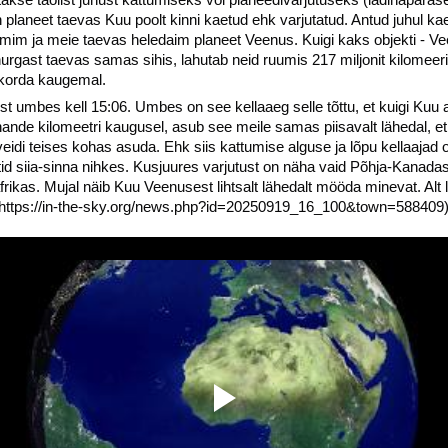
planeet taevas Kuu poolt kinni kaetud ehk varjutatud. Antud juhul ka
im ja meie taevas heledaim planeet Veenus. Kuigi kaks objekti - Ve
nurgast taevas samas sihis, lahutab neid ruumis 217 miljonit kilomeer
korda kaugemal.
st umbes kell 15:06. Umbes on see kellaaeg selle tõttu, et kuigi K
ande kilomeetri kaugusel, asub see meile samas piisavalt lähedal, et 
eidi teises kohas asuda. Ehk siis kattumise alguse ja lõpu kellaajad 
d siia-sinna nihkes. Kusjuures varjutust on näha vaid Põhja-Kanada
rikas. Mujal näib Kuu Veenusest lihtsalt lähedalt mööda minevat. Alt l
https://in-the-sky.org/news.php?id=20250919_16_100&town=588409