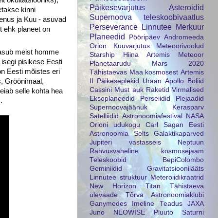
Päikesevarjutus
Asteroidid
etakse kinni
Supernoova
teleskoobivaatlus
enus ja Kuu - asuvad
Perseverance
Linnutee
Merkuur
it ehk planeet on
Planeedid
Pööripäev
Andromeeda
Orion
Kuuvarjutus
Meteoorivoolud
uu asub meist homme
Starship
Hiina
Artemis
Meteoor
isegi pisikese Eesti
Planetaarudu
Mars 2020
on Eesti mõistes eri
Tähistaevas
Maa kosmosest
Artemis
II
Päikeseplekid
Uraan
Apollo
Boliid
s, Gröönimaal,
Cassini
Must auk
Raketid
Virmalised
eiab selle kohta hea
Eksoplaneedid
Perseiidid
Plejaadid
)
.
Supernoovajäänuk
Kerasparv
Satelliidid
Astronoomiafestival
NASA
Orioni udukogu
Carl Sagan
Eesti
Astronoomia Selts
Galaktikaparved
Jupiteri vastasseis
Neptuun
Rahvusvaheline kosmosejaam
Teleskoobid
BepiColombo
Geminiidid
Gravitatsioonilääts
Linnutee struktuur
Meteroiidikraatrid
New Horizon
Titan
Tähistaeva
ülevaade
Tõrva Astronoomiaklubi
Ganymedes
Imeline Teadus
JAXA
Juno
NEOWISE
Pluuto
Saturni