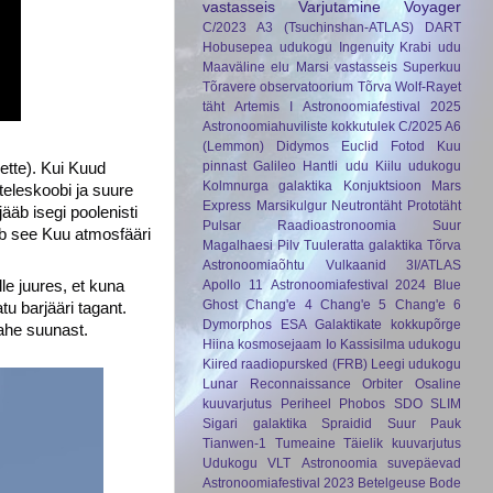
vastasseis
Varjutamine
Voyager
C/2023 A3 (Tsuchinshan-ATLAS)
DART
Hobusepea udukogu
Ingenuity
Krabi udu
Maaväline elu
Marsi vastasseis
Superkuu
Tõravere observatoorium
Tõrva
Wolf-Rayet
täht
Artemis I
Astronoomiafestival 2025
Astronoomiahuviliste kokkutulek
C/2025 A6
(Lemmon)
Didymos
Euclid
Fotod Kuu
pinnast
Galileo
Hantli udu
Kiilu udukogu
ette). Kui Kuud
Kolmnurga galaktika
Konjuktsioon
Mars
teleskoobi ja suure
Express
Marsikulgur
Neutrontäht
Prototäht
ääb isegi poolenisti
Pulsar
Raadioastronoomia
Suur
rib see Kuu atmosfääri
Magalhaesi Pilv
Tuuleratta galaktika
Tõrva
Astronoomiaõhtu
Vulkaanid
3I/ATLAS
Apollo 11
Astronoomiafestival 2024
Blue
le juures, et kuna
Ghost
Chang'e 4
Chang'e 5
Chang'e 6
u barjääri tagant.
Dymorphos
ESA
Galaktikate kokkupõrge
ahe suunast.
Hiina kosmosejaam
Io
Kassisilma udukogu
Kiired raadiopursked (FRB)
Leegi udukogu
Lunar Reconnaissance Orbiter
Osaline
kuuvarjutus
Periheel
Phobos
SDO
SLIM
Sigari galaktika
Spraidid
Suur Pauk
Tianwen-1
Tumeaine
Täielik kuuvarjutus
Udukogu
VLT
Astronoomia suvepäevad
Astronoomiafestival 2023
Betelgeuse
Bode