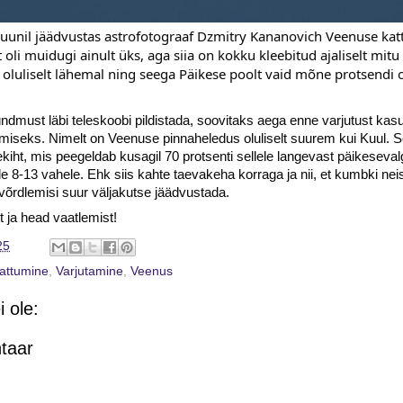
juunil jäädvustas astrofotograaf Dzmitry Kananovich Veenuse katt
t oli muidugi ainult üks, aga siia on kokku kleebitud ajaliselt mitu
oluliselt lähemal ning seega Päikese poolt vaid mõne protsendi 
ündmust läbi teleskoobi pildistada, soovitaks aega enne varjutust kas
iseks. Nimelt on Veenuse pinnaheledus oluliselt suurem kui Kuul. S
vekiht, mis peegeldab kusagil 70 protsenti sellele langevast päikeseva
e 8-13 vahele. Ehk siis kahte taevakeha korraga ja nii, et kumbki neis
 võrdlemisi suur väljakutse jäädvustada.
tt ja head vaatlemist!
25
kattumine
,
Varjutamine
,
Veenus
 ole:
taar