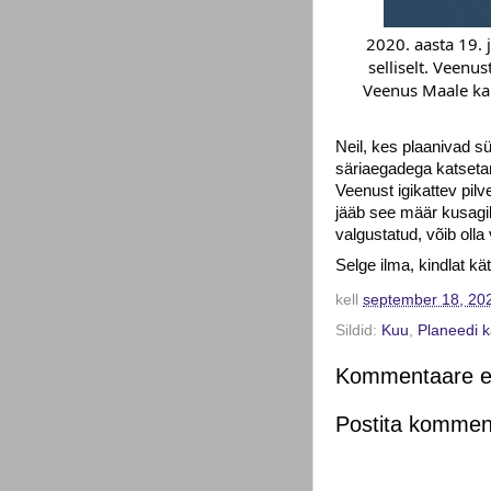
2020. aasta 19. 
selliselt. Veenus
Veenus Maale ka 
Neil, kes plaanivad s
säriaegadega katsetam
Veenust igikattev pil
jääb see määr kusagil
valgustatud, võib olla
Selge ilma, kindlat kä
kell
september 18, 20
Sildid:
Kuu
,
Planeedi 
Kommentaare ei
Postita kommen