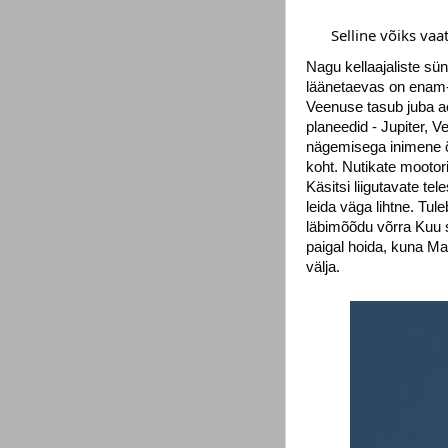
Selline võiks vaa
Nagu kellaajaliste sü
läänetaevas on enam-
Veenuse tasub juba ae
planeedid - Jupiter, 
nägemisega inimene õi
koht. Nutikate mootori
Käsitsi liigutavate 
leida väga lihtne. Tu
läbimõõdu võrra Kuu s
paigal hoida, kuna Ma
välja.