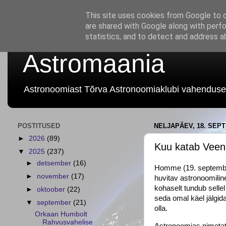
This site uses cookies from Google to de
are shared with Google along with perfo
statistics, and to detect and address a
Astromaania
Astronoomiast Tõrva Astronoomiaklubi vahenduse
POSTITUSED
NELJAPÄEV, 18. SEP
►
2026
(89)
Kuu katab Vee
▼
2025
(237)
►
detsember
(16)
Homme (19. septembri
►
november
(17)
huvitav astronoomilin
kohaselt tundub selle
►
oktoober
(22)
seda omal käel jälgid
▼
september
(21)
olla.
Orkaan Humbolt
Rahvusvahelise
Astronoomias nimetata