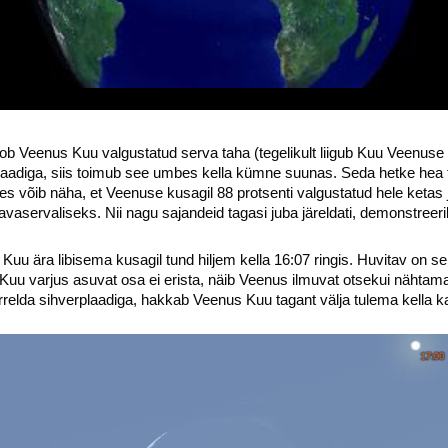
b Veenus Kuu valgustatud serva taha (tegelikult liigub Kuu Veenuse 
plaadiga, siis toimub see umbes kella kümne suunas. Seda hetke hea 
 võib näha, et Veenuse kusagil 88 protsenti valgustatud hele ketas j
ravaservaliseks. Nii nagu sajandeid tagasi juba järeldati, demonstree
u ära libisema kusagil tund hiljem kella 16:07 ringis. Huvitav on sel
u varjus asuvat osa ei erista, näib Veenus ilmuvat otsekui nähtamat
relda sihverplaadiga, hakkab Veenus Kuu tagant välja tulema kella k