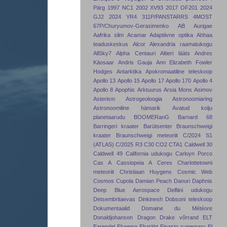
Pärg
1997 NC1
2002 XV93
2017 OF201
2024
GJ2
2024 YR4
311P/PANSTARRS
4MOST
67P/Churyumov-Gerasimenko
AB Aurigae
Aafrika silm
Acamar
Adaptiivne optika
Ahhaa
teaduskeskus
Alcor
Alexandria raamatukogu
AllSky7
Alpha Centauri
Altieri lääts
Andres
Käosaar
Andris Gauja
Ann Elizabeth Fowler
Hodges
Antarktika
Apokromaatiline teleskoop
Apollo 13
Apollo 15
Apollo 17
Apollo 170
Apollo 4
Apollo 8
Apophis
Arktuurus
Arsia Mons
Asimov
Asterism
Astrogeoloogia
Astronoomiaring
Astronoomiline hämarik
Avatud kolju
planetaarudu
BOOMERanG
Barnard 68
Barringeri kraater
Barütsenter
Braunschweigi
kraater
Braunschweigi meteoriit
C/2024 S1
(ATLAS)
C/2025 R3
C30
CO2
CTA1
Caldwell 30
Caldwell 49
California udukogu
Carloyn Porco
Cas A
Cassiopeia A
Ceres
Charlottetowni
meteoriit
Christiaan Huygens
Cosmic Web
Cosmos
Cupola
Damian Peach
Danuri
Daphnis
Deep Blue Aerospace
Delfiini udukogu
Detsembritaevas
Dinkinesh
Dobsoni teleskoop
Dokumentaalid
Domaine du Météore
Donaldjohanson
Dragon
Drake võrrand
ELT
Earendel
Ehaema
Ehatäht
Einasto superparv
El