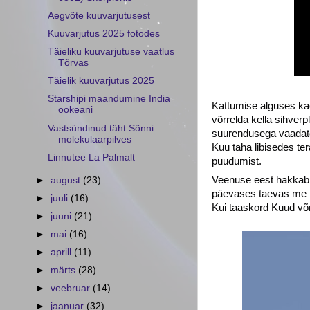
Aegvõte kuuvarjutusest
Kuuvarjutus 2025 fotodes
Täieliku kuuvarjutuse vaatlus
Tõrvas
Täielik kuuvarjutus 2025
Starshipi maandumine India
Kattumise alguses kao
ookeani
võrrelda kella sihver
Vastsündinud täht Sõnni
suurendusega vaadates
molekulaarpilves
Kuu taha libisedes te
Linnutee La Palmalt
puudumist.
Veenuse eest hakkab Ku
►
august
(23)
päevases taevas me Ku
►
juuli
(16)
Kui taaskord Kuud võr
►
juuni
(21)
►
mai
(16)
►
aprill
(11)
►
märts
(28)
►
veebruar
(14)
►
jaanuar
(32)