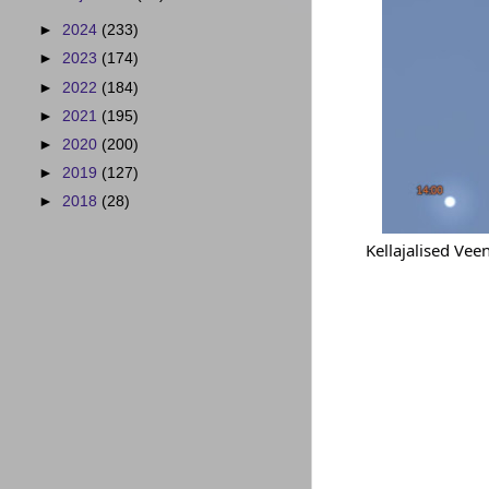
►
2024
(233)
►
2023
(174)
►
2022
(184)
►
2021
(195)
►
2020
(200)
►
2019
(127)
►
2018
(28)
Kellajalised Vee