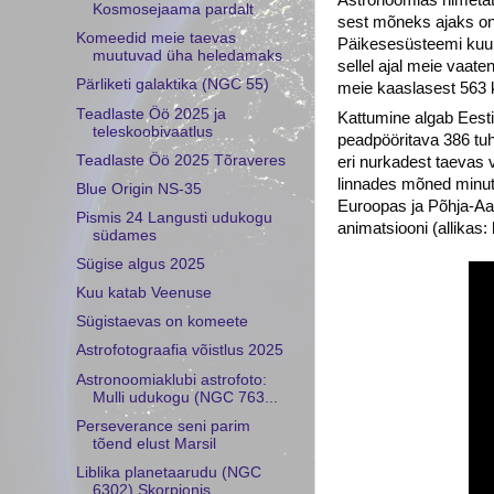
Kosmosejaama pardalt
sest mõneks ajaks on 
Komeedid meie taevas
Päikesesüsteemi kuum
muutuvad üha heledamaks
sellel ajal meie vaate
Pärliketi galaktika (NGC 55)
meie kaaslasest 563 
Teadlaste Öö 2025 ja
Kattumine algab Eesti
teleskoobivaatlus
peadpööritava 386 tuh
Teadlaste Öö 2025 Tõraveres
eri nurkadest taevas v
linnades mõned minuti
Blue Origin NS-35
Euroopas ja Põhja-Aaf
Pismis 24 Langusti udukogu
animatsiooni (allikas:
südames
Sügise algus 2025
Kuu katab Veenuse
Sügistaevas on komeete
Astrofotograafia võistlus 2025
Astronoomiaklubi astrofoto:
Mulli udukogu (NGC 763...
Perseverance seni parim
tõend elust Marsil
Liblika planetaarudu (NGC
6302) Skorpionis