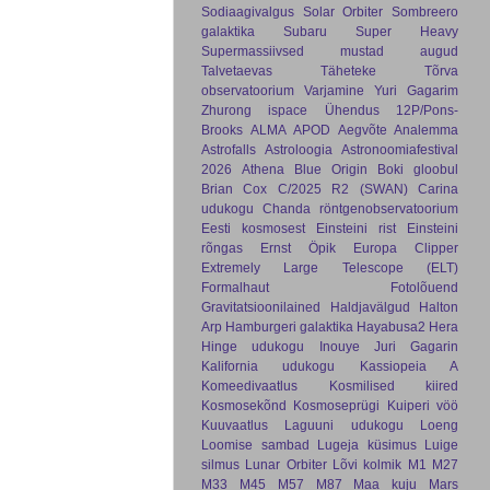
Sodiaagivalgus
Solar Orbiter
Sombreero
galaktika
Subaru
Super Heavy
Supermassiivsed mustad augud
Talvetaevas
Täheteke
Tõrva
observatoorium
Varjamine
Yuri Gagarim
Zhurong
ispace
Ühendus
12P/Pons-
Brooks
ALMA
APOD
Aegvõte
Analemma
Astrofalls
Astroloogia
Astronoomiafestival
2026
Athena
Blue Origin
Boki gloobul
Brian Cox
C/2025 R2 (SWAN)
Carina
udukogu
Chanda röntgenobservatoorium
Eesti kosmosest
Einsteini rist
Einsteini
rõngas
Ernst Öpik
Europa Clipper
Extremely Large Telescope (ELT)
Formalhaut
Fotolõuend
Gravitatsioonilained
Haldjavälgud
Halton
Arp
Hamburgeri galaktika
Hayabusa2
Hera
Hinge udukogu
Inouye
Juri Gagarin
Kalifornia udukogu
Kassiopeia A
Komeedivaatlus
Kosmilised kiired
Kosmosekõnd
Kosmoseprügi
Kuiperi vöö
Kuuvaatlus
Laguuni udukogu
Loeng
Loomise sambad
Lugeja küsimus
Luige
silmus
Lunar Orbiter
Lõvi kolmik
M1
M27
M33
M45
M57
M87
Maa kuju
Mars