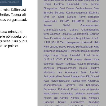
Gordo
Electron
Elemendid
Elmo Tempel
Elongatsioon
Enki Catena
Erathosthenes
Eros
umist Tallinnast
Estcube
Euroopa Kosmoseagentuur
ExoMars
 hetke. Toona oli
Eyes on Solar System
Fermi paradoks
osas valgustatud.
Fototehnika
GLEAM
GLEAM-X
Galaiktiline
filament
Galilei
Gammapursked
Gammasähvatused
Gaspra
Geomagnetiline
utada erinevate
torm
Georges Lemaître
Geotsentrism
German
elle põhjuseks on
Titov
Giordano Bruno
Godzilla galaktika
Graviti-
lgusest. Kuu puhul
1
HH 30
HP Tau
Hajusparved
Hakuto-R
Halo
t üle poleks
Hele punane noova
Helene
Heliotsentrism
Hiina
kuulennud
Himawari 9
Homaari udukogu
Hubble
pinge
Hunga Tonga
Hüaadid
I Land Sound
I3/ATLAS
IC342
ICRAR
Iapetus
Idameri
Iirise
udukogu
Illusioon
Ilumetsa kraatrid
Ilutulestiku
galaktika
Impulsimomendi jäävus
Intuitive
Machines
Isar Aerospace
Jaak Jaaniste
Jarkovski effekt
Jumal
Jumala sõrm
KPLO
Kaali
Kaali meteoriidikraater
Kaaluta olek
Kaarlimäe
observatoorium
Kaelakee udu
Kaksikparv
Perseuses
Kaksikud
Kamili meteoriidikraater
Kamoʻoalewa
Kassikäpa udukogu
Kassiopeia
Keeleri pilu
Kemble
Kemble juga
Kemble's
Cascade
Kepleri supernoova
Kevadine