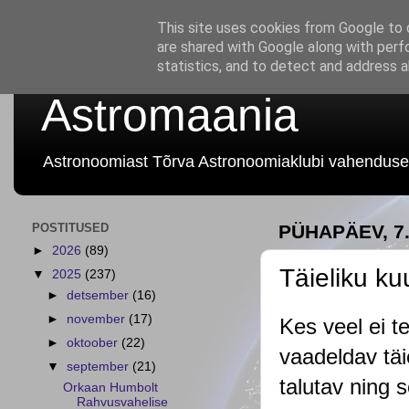
This site uses cookies from Google to d
are shared with Google along with perf
statistics, and to detect and address 
Astromaania
Astronoomiast Tõrva Astronoomiaklubi vahenduse
POSTITUSED
PÜHAPÄEV, 7
►
2026
(89)
Täieliku ku
▼
2025
(237)
►
detsember
(16)
►
november
(17)
Kes veel ei te
►
oktoober
(22)
vaadeldav täi
▼
september
(21)
talutav ning 
Orkaan Humbolt
Rahvusvahelise