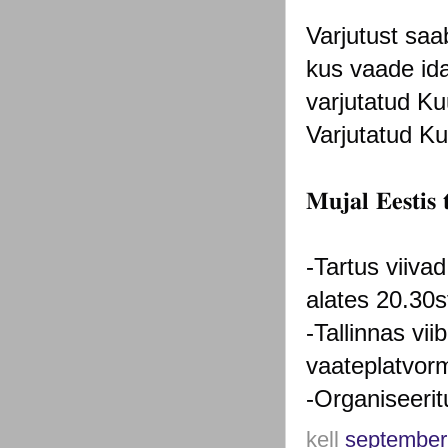
Varjutust saa
kus vaade ida
varjutatud Ku
Varjutatud Ku
𝐌𝐮𝐣𝐚𝐥 𝐄𝐞𝐬𝐭𝐢𝐬 
-Tartus viiva
alates 20.30st
-Tallinnas vii
vaateplatvorm
-Organiseeri
kell
september