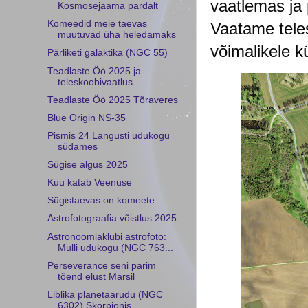
vaatlemas ja 
Kosmosejaama pardalt
Komeedid meie taevas
Vaatame tele
muutuvad üha heledamaks
võimalikele k
Pärliketi galaktika (NGC 55)
Teadlaste Öö 2025 ja
teleskoobivaatlus
Teadlaste Öö 2025 Tõraveres
Blue Origin NS-35
Pismis 24 Langusti udukogu
südames
Sügise algus 2025
Kuu katab Veenuse
Sügistaevas on komeete
Astrofotograafia võistlus 2025
Astronoomiaklubi astrofoto:
Mulli udukogu (NGC 763...
Perseverance seni parim
tõend elust Marsil
Liblika planetaarudu (NGC
6302) Skorpionis