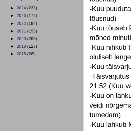
-Kuu puudutab
►
2024
(233)
►
2023
(174)
tõusnud)⁣
►
2022
(184)
-Kuu tõuseb P
►
2021
(195)
mõned minutid
►
2020
(200)
-Kuu nihkub t
►
2019
(127)
►
2018
(28)
oluliselt lan
-Kuu täisvarj
-Täisvarjutus
21:52 (Kuu v
-Kuu on lahku
veidi nõrgema
tumedam)⁣
-Kuu lahkub M