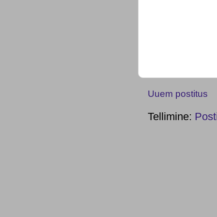
Uuem postitus
Tellimine:
Post