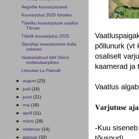
Aegvõte kuuvarjutusest
Kuuvarjutus 2025 fotodes
Täieliku kuuvarjutuse vaatlus
Tõrvas
Vaatluspaigak
Täielik kuuvarjutus 2025
põllunurk (vt
Starshipi maandumine India
ookeani
osaliselt var
Vastsündinud täht Sõnni
molekulaarpilves
kaamerad ja 
Linnutee La Palmalt
►
august
(23)
Vaatlus algab 
►
juuli
(16)
►
juuni
(21)
►
mai
(16)
𝐕𝐚𝐫𝐣𝐮𝐭𝐮𝐬𝐞 𝐚𝐣
►
aprill
(11)
►
märts
(28)
-Kuu siseneb 
►
veebruar
(14)
tõusnud)⁣
►
jaanuar
(32)