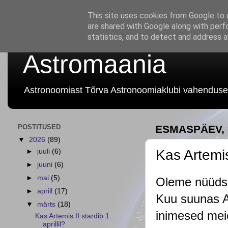
This site uses cookies from Google to d
are shared with Google along with perf
statistics, and to detect and address 
Astromaania
Astronoomiast Tõrva Astronoomiaklubi vahenduse
POSTITUSED
ESMASPÄEV, 
▼
2026
(89)
Kas Artemis 
►
juuli
(6)
►
juuni
(6)
►
mai
(5)
Oleme nüüdsek
►
aprill
(17)
Kuu suunas Ar
▼
märts
(18)
inimesed meie
Kas Artemis II stardib 1.
aprillil?