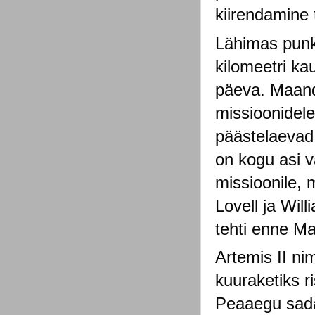
kiirendamine
Lähimas punkt
kilomeetri ka
päeva. Maandu
missioonidel
päästelaevad.
on kogu asi v
missioonile, 
Lovell ja Wi
tehti enne Ma
Artemis II n
kuuraketiks r
Peaaegu sada 