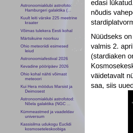
edasi lükatud
Astronoomiaklubi astrofoto:
Hamburgeri galaktika (...
nõudis vahepe
Kuult leiti värske 225 meetrine
stardiplatvor
kraater
Võimas tulekera Eesti kohal
Nüüdseks on S
Märtsikuine noorkuu
valmis 2. apri
Ohio meteoriidi esimesed
leiud
(stardiaken 
Astronoomiafestival 2026
Kosmosekesku
Kevadine pööripäev 2026
väidetavalt nüü
Ohio kohal nähti võimast
meteoori
saa, siis uued
Kui Hera möödus Marsist ja
Deimosest
Astronoomiaklubi astrofotod:
Nõela galaktika (NGC ...
Kümmeastmed ja vaadeldav
universum
Kassisilma udukogu Euclidi
kosmoseteleskoobiga