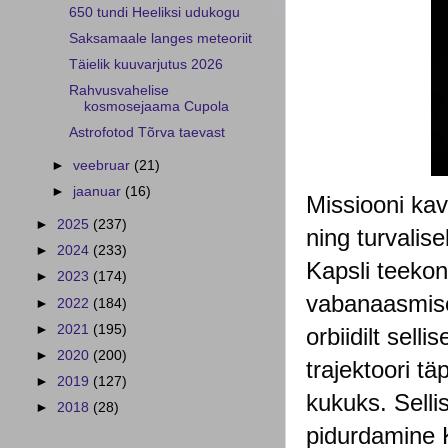
650 tundi Heeliksi udukogu
Saksamaale langes meteoriit
Täielik kuuvarjutus 2026
Rahvusvahelise
kosmosejaama Cupola
Astrofotod Tõrva taevast
►
veebruar
(21)
►
jaanuar
(16)
Missiooni kav
►
2025
(237)
ning turvalis
►
2024
(233)
Kapsli teekon
►
2023
(174)
vabanaasmise
►
2022
(184)
►
2021
(195)
orbiidilt sell
►
2020
(200)
trajektoori t
►
2019
(127)
kukuks. Selli
►
2018
(28)
pidurdamine K