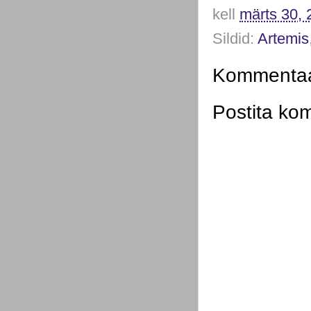
kell
märts 30, 
Sildid:
Artemis
Kommentaar
Postita ko