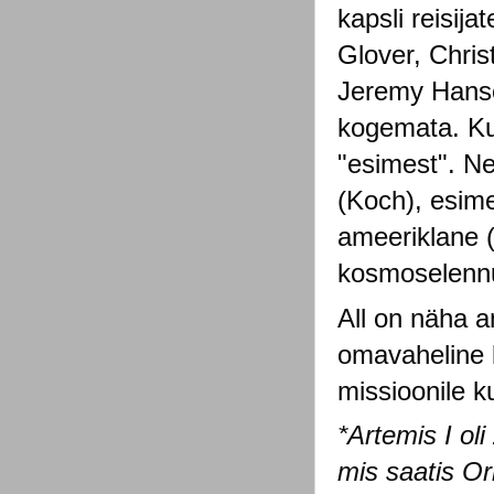
kapsli reisij
Glover, Chri
Jeremy Hansen
kogemata. Kui 
"esimest". N
(Koch), esim
ameeriklane 
kosmoselenn
All on näha a
omavaheline 
missioonile k
*Artemis I o
mis saatis Or