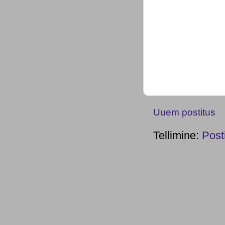
Uuem postitus
Tellimine:
Post