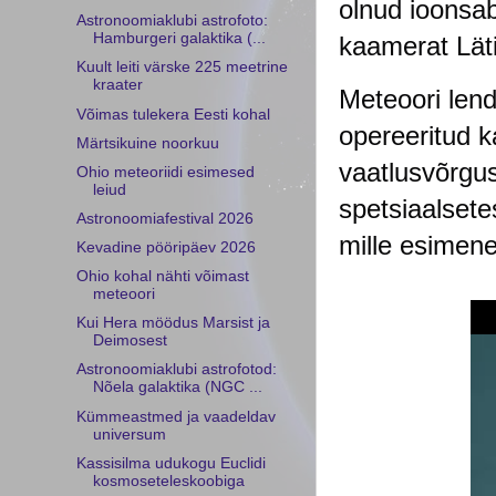
olnud ioonsa
Astronoomiaklubi astrofoto:
Hamburgeri galaktika (...
kaamerat Läti
Kuult leiti värske 225 meetrine
kraater
Meteoori lend
Võimas tulekera Eesti kohal
opereeritud 
Märtsikuine noorkuu
vaatlusvõrgu
Ohio meteoriidi esimesed
leiud
spetsiaalsete
Astronoomiafestival 2026
mille esimene
Kevadine pööripäev 2026
Ohio kohal nähti võimast
meteoori
Kui Hera möödus Marsist ja
Deimosest
Astronoomiaklubi astrofotod:
Nõela galaktika (NGC ...
Kümmeastmed ja vaadeldav
universum
Kassisilma udukogu Euclidi
kosmoseteleskoobiga