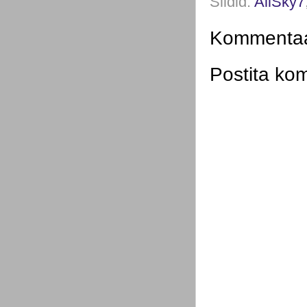
Sildid:
AllSky7
Kommentaar
Postita ko