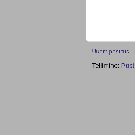
Uuem postitus
Tellimine:
Post