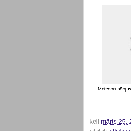
Meteoori põhjus
kell
märts 25, 