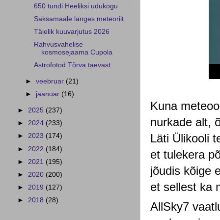
650 tundi Heeliksi udukogu
Saksamaale langes meteoriit
Täielik kuuvarjutus 2026
Rahvusvahelise
kosmosejaama Cupola
Astrofotod Tõrva taevast
►
veebruar
(21)
►
jaanuar
(16)
Kuna meteoor
►
2025
(237)
nurkade alt, õ
►
2024
(233)
Läti Ülikooli 
►
2023
(174)
►
2022
(184)
et tulekera p
►
2021
(195)
jõudis kõige
►
2020
(200)
et sellest ka
►
2019
(127)
►
2018
(28)
AllSky7 vaatl