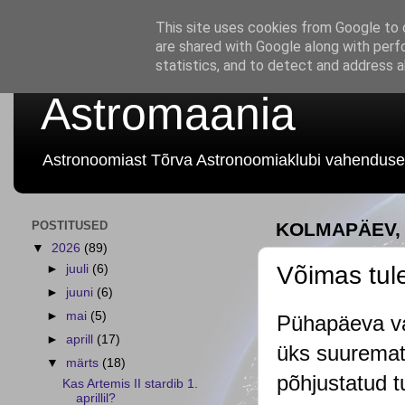
This site uses cookies from Google to d
are shared with Google along with perf
statistics, and to detect and address 
Astromaania
Astronoomiast Tõrva Astronoomiaklubi vahenduse
POSTITUSED
KOLMAPÄEV, 
▼
2026
(89)
Võimas tul
►
juuli
(6)
►
juuni
(6)
►
mai
(5)
Pühapäeva va
►
aprill
(17)
üks suuremat 
▼
märts
(18)
põhjustatud t
Kas Artemis II stardib 1.
aprillil?