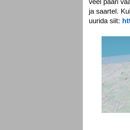
veel paari va
ja saartel. Ku
uurida siit:
ht