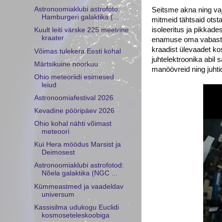
Astronoomiaklubi astrofoto:
Seitsme akna ning va
Hamburgeri galaktika (...
mitmeid tähtsaid otst
isoleeritus ja pikkad
Kuult leiti värske 225 meetrine
kraater
enamuse oma vabast a
kraadist ülevaadet k
Võimas tulekera Eesti kohal
juhtelektroonika abil
Märtsikuine noorkuu
manöövreid ning juht
Ohio meteoriidi esimesed
leiud
Astronoomiafestival 2026
Kevadine pööripäev 2026
Ohio kohal nähti võimast
meteoori
Kui Hera möödus Marsist ja
Deimosest
Astronoomiaklubi astrofotod:
Nõela galaktika (NGC ...
Kümmeastmed ja vaadeldav
universum
Kassisilma udukogu Euclidi
kosmoseteleskoobiga