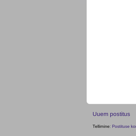
Uuem postitus
Tellimine:
Postituse k