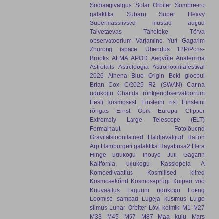
Sodiaagivalgus
Solar Orbiter
Sombreero
galaktika
Subaru
Super Heavy
Supermassiivsed mustad augud
Talvetaevas
Täheteke
Tõrva
observatoorium
Varjamine
Yuri Gagarim
Zhurong
ispace
Ühendus
12P/Pons-
Brooks
ALMA
APOD
Aegvõte
Analemma
Astrofalls
Astroloogia
Astronoomiafestival
2026
Athena
Blue Origin
Boki gloobul
Brian Cox
C/2025 R2 (SWAN)
Carina
udukogu
Chanda röntgenobservatoorium
Eesti kosmosest
Einsteini rist
Einsteini
rõngas
Ernst Öpik
Europa Clipper
Extremely Large Telescope (ELT)
Formalhaut
Fotolõuend
Gravitatsioonilained
Haldjavälgud
Halton
Arp
Hamburgeri galaktika
Hayabusa2
Hera
Hinge udukogu
Inouye
Juri Gagarin
Kalifornia udukogu
Kassiopeia A
Komeedivaatlus
Kosmilised kiired
Kosmosekõnd
Kosmoseprügi
Kuiperi vöö
Kuuvaatlus
Laguuni udukogu
Loeng
Loomise sambad
Lugeja küsimus
Luige
silmus
Lunar Orbiter
Lõvi kolmik
M1
M27
M33
M45
M57
M87
Maa kuju
Mars