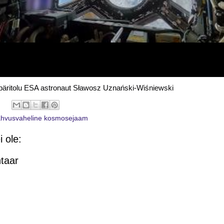
 päritolu ESA astronaut Sławosz Uznański-Wiśniewski
hvusvaheline kosmosejaam
 ole:
taar