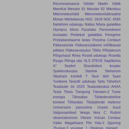
Reconnaissance Orbiter
Martin Vällik
MeerKat
Messier 81
Messier 82
Mikrokuu
Mikrometeoriidid
Mikrometeoriidikraatrid
Mimas
Märtsitaevas
NGC 3628
NGC 4565
Nahkhiire udukogu
Näitus
Nõela galaktika
Olympos Mons
Parallaks
Parsonstowni
leviaatan
Peidetud galaktika
Peregrine
Protoplanetaarne ketas
Proxima Centauri
Päikeseloide
Päikesesüsteemi mõõtkavad
piltides
Päikesevarjutus Tšiilis
Põhjakroon
Põrguhaud
Rhea
Roseti udukogu
Rosetta
Ryugu
Rõnga udu
SLS
STEVE
Sagittarius
A*
Seyfert
Shackletoni kraater
Spektroskoopia
Starlink
Stellarium
Stephani kvintett
T Tauri täht
Taavi
Tuvikene
Tarantli udukogu
Tartu Tähetorn
Teadlaste öö 2025
Teaduskeskus AHAA
Tesla
Theia
Tiangong
Tianwen-2
Tume
energia
Täheatlas
Tähtedevaheline
komeet
Tõllaratas
Tšeljabinski meteoor
Universumi paisumine
Uraani kuud
Valgussambad
Veega
Vera C. Rubini
observatoorium
Vikram
Vulcan Centaur
Väike Magalhaesi Pilv
Yutu-2
Zgurong
Zhuque-3
voyager 1
Üheksas planeet
.