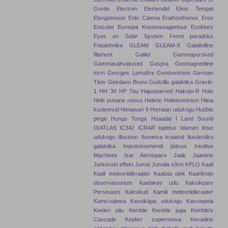
Gordo
Electron
Elemendid
Elmo Tempel
Elongatsioon
Enki Catena
Erathosthenes
Eros
Estcube
Euroopa Kosmoseagentuur
ExoMars
Eyes on Solar System
Fermi paradoks
Fototehnika
GLEAM
GLEAM-X
Galaiktiline
filament
Galilei
Gammapursked
Gammasähvatused
Gaspra
Geomagnetiline
torm
Georges Lemaître
Geotsentrism
German
Titov
Giordano Bruno
Godzilla galaktika
Graviti-
1
HH 30
HP Tau
Hajusparved
Hakuto-R
Halo
Hele punane noova
Helene
Heliotsentrism
Hiina
kuulennud
Himawari 9
Homaari udukogu
Hubble
pinge
Hunga Tonga
Hüaadid
I Land Sound
I3/ATLAS
IC342
ICRAR
Iapetus
Idameri
Iirise
udukogu
Illusioon
Ilumetsa kraatrid
Ilutulestiku
galaktika
Impulsimomendi jäävus
Intuitive
Machines
Isar Aerospace
Jaak Jaaniste
Jarkovski effekt
Jumal
Jumala sõrm
KPLO
Kaali
Kaali meteoriidikraater
Kaaluta olek
Kaarlimäe
observatoorium
Kaelakee udu
Kaksikparv
Perseuses
Kaksikud
Kamili meteoriidikraater
Kamoʻoalewa
Kassikäpa udukogu
Kassiopeia
Keeleri pilu
Kemble
Kemble juga
Kemble's
Cascade
Kepleri supernoova
Kevadine