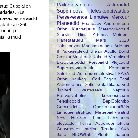
Päikesevarjutus
Asteroidid
atud Cupolal on
Supernoova
teleskoobivaatlus
kordades, kus
Perseverance
Linnutee
Merkuur
eedavad astronaudid
Planeedid
Pööripäev
Andromeeda
 pakub see 360
Orion
Kuuvarjutus
Meteoorivoolud
ooni- ja
Starship
Hiina
Artemis
Meteoor
isi ja muid
Planetaarudu
Mars 2020
Tähistaevas
Maa kosmosest
Artemis
II
Päikeseplekid
Uraan
Apollo
Boliid
Cassini
Must auk
Raketid
Virmalised
Eksoplaneedid
Perseiidid
Plejaadid
Supernoovajäänuk
Kerasparv
Satelliidid
Astronoomiafestival
NASA
Orioni udukogu
Carl Sagan
Eesti
Astronoomia Selts
Galaktikaparved
Jupiteri vastasseis
Neptuun
Rahvusvaheline kosmosejaam
Teleskoobid
BepiColombo
Geminiidid
Gravitatsioonilääts
Linnutee struktuur
Meteroiidikraatrid
New Horizon
Titan
Tähistaeva
ülevaade
Tõrva Astronoomiaklubi
Ganymedes
Imeline Teadus
JAXA
Juno
NEOWISE
Pluuto
Saturni