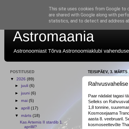
This site uses cookies from Google to de
are shared with Google along with perfo
statistics, and to detect and address a
Astromaania
Astronoomiast Tõrva Astronoomiaklubi vahenduse
POSTITUSED
TEISIPÄEV, 3. MÄRTS 
▼
2026
(89)
Rahvusvahelis
►
juuli
(6)
►
juuni
(6)
Paar nädalat tagasi t
►
mai
(5)
Selleks on Rahvusvah
1,8 tonnine, suuremas
►
aprill
(17)
Kosmosejaama Tranquil
▼
märts
(18)
aasta 8. veebruaril. S
Kas Artemis II stardib 1.
kosmoseettevõte Thal
aprillil?