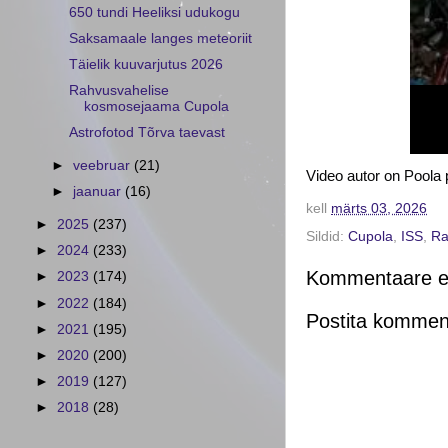
650 tundi Heeliksi udukogu
Saksamaale langes meteoriit
Täielik kuuvarjutus 2026
Rahvusvahelise
kosmosejaama Cupola
Astrofotod Tõrva taevast
►
veebruar
(21)
Video autor on Poola
►
jaanuar
(16)
kell
märts 03, 2026
►
2025
(237)
Sildid:
Cupola
,
ISS
,
Ra
►
2024
(233)
Kommentaare ei
►
2023
(174)
►
2022
(184)
Postita kommen
►
2021
(195)
►
2020
(200)
►
2019
(127)
►
2018
(28)