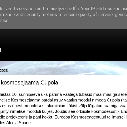
liver its services and to analyze traffic. Your IP address and u
rmance and security metrics to ensure quality of service, gene
buse.
l
2026
e kosmosejaama Cupola
ähistas 16. sünnipäeva üks parima vaatega tubasid maailmas (ja selles
elise Kosmosejaama pardal asuv vaatlusmoodul nimega Cupola (itaal
 osas ühest monoliitsest alumiiniumitükist välja lõigatud raamiga va
ity nimelise mooduli küljes. Jõudis see orbiidile kosmosesüstik En
elle projekteeris ja pani kokku Euroopa Kosmoseagentuuri tellimusel I
es Alenia Space.