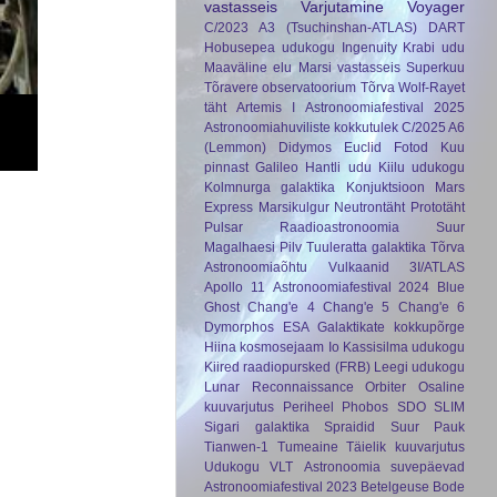
vastasseis
Varjutamine
Voyager
C/2023 A3 (Tsuchinshan-ATLAS)
DART
Hobusepea udukogu
Ingenuity
Krabi udu
Maaväline elu
Marsi vastasseis
Superkuu
Tõravere observatoorium
Tõrva
Wolf-Rayet
täht
Artemis I
Astronoomiafestival 2025
Astronoomiahuviliste kokkutulek
C/2025 A6
(Lemmon)
Didymos
Euclid
Fotod Kuu
pinnast
Galileo
Hantli udu
Kiilu udukogu
Kolmnurga galaktika
Konjuktsioon
Mars
Express
Marsikulgur
Neutrontäht
Prototäht
Pulsar
Raadioastronoomia
Suur
Magalhaesi Pilv
Tuuleratta galaktika
Tõrva
Astronoomiaõhtu
Vulkaanid
3I/ATLAS
Apollo 11
Astronoomiafestival 2024
Blue
Ghost
Chang'e 4
Chang'e 5
Chang'e 6
Dymorphos
ESA
Galaktikate kokkupõrge
Hiina kosmosejaam
Io
Kassisilma udukogu
Kiired raadiopursked (FRB)
Leegi udukogu
Lunar Reconnaissance Orbiter
Osaline
kuuvarjutus
Periheel
Phobos
SDO
SLIM
Sigari galaktika
Spraidid
Suur Pauk
Tianwen-1
Tumeaine
Täielik kuuvarjutus
Udukogu
VLT
Astronoomia suvepäevad
Astronoomiafestival 2023
Betelgeuse
Bode