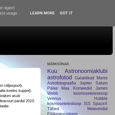
ser-agent
rate usage
LEARN MORE
GOT IT
MÄRKSÕNAD
Kuu
Astronoomiaklubi
astrofotod
Galaktikad
Marss
Astrofotograafia
Jupiter
Saturn
t väljaspool).
Päike
Maa
Komeedid
James
ia keeles kuppel).
Webb kosmoseteleskoop
ateaken asub
Veenus
Hubble
deavouri pardal 2010.
kosmoseteleskoop
ISS
SpaceX
taalia
Tähed
Meteoriidid
Päikesesüsteem