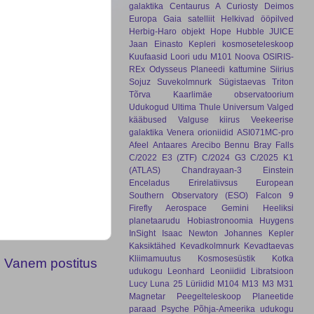
galaktika
Centaurus A
Curiosty
Deimos
Europa
Gaia satelliit
Helkivad ööpilved
Herbig-Haro objekt
Hope
Hubble
JUICE
Jaan Einasto
Kepleri kosmoseteleskoop
Kuufaasid
Loori udu
M101
Noova
OSIRIS-
REx
Odysseus
Planeedi kattumine
Siirius
Sojuz
Suvekolmnurk
Sügistaevas
Triton
Tõrva Kaarlimäe observatoorium
Udukogud
Ultima Thule
Universum
Valged
kääbused
Valguse kiirus
Veekeerise
galaktika
Venera
orioniidid
ASI071MC-pro
Afeel
Antaares
Arecibo
Bennu
Bray Falls
C/2022 E3 (ZTF)
C/2024 G3
C/2025 K1
(ATLAS)
Chandrayaan-3
Einstein
Enceladus
Erirelatiivsus
European
Southern Observatory (ESO)
Falcon 9
Firefly Aerospace
Gemini
Heeliksi
planetaarudu
Hobiastronoomia
Huygens
InSight
Isaac Newton
Johannes Kepler
Kaksiktähed
Kevadkolmnurk
Kevadtaevas
Kliimamuutus
Kosmosesüstik
Kotka
Vanem postitus
udukogu
Leonhard
Leoniidid
Libratsioon
Lucy
Luna 25
Lüriidid
M104
M13
M3
M31
Magnetar
Peegelteleskoop
Planeetide
paraad
Psyche
Põhja-Ameerika udukogu