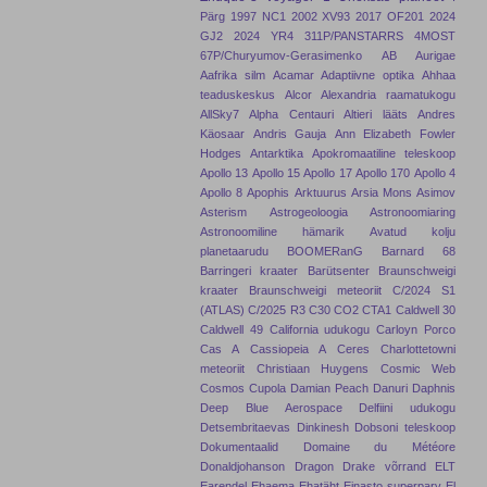
Pärg
1997 NC1
2002 XV93
2017 OF201
2024
GJ2
2024 YR4
311P/PANSTARRS
4MOST
67P/Churyumov-Gerasimenko
AB Aurigae
Aafrika silm
Acamar
Adaptiivne optika
Ahhaa
teaduskeskus
Alcor
Alexandria raamatukogu
AllSky7
Alpha Centauri
Altieri lääts
Andres
Käosaar
Andris Gauja
Ann Elizabeth Fowler
Hodges
Antarktika
Apokromaatiline teleskoop
Apollo 13
Apollo 15
Apollo 17
Apollo 170
Apollo 4
Apollo 8
Apophis
Arktuurus
Arsia Mons
Asimov
Asterism
Astrogeoloogia
Astronoomiaring
Astronoomiline hämarik
Avatud kolju
planetaarudu
BOOMERanG
Barnard 68
Barringeri kraater
Barütsenter
Braunschweigi
kraater
Braunschweigi meteoriit
C/2024 S1
(ATLAS)
C/2025 R3
C30
CO2
CTA1
Caldwell 30
Caldwell 49
California udukogu
Carloyn Porco
Cas A
Cassiopeia A
Ceres
Charlottetowni
meteoriit
Christiaan Huygens
Cosmic Web
Cosmos
Cupola
Damian Peach
Danuri
Daphnis
Deep Blue Aerospace
Delfiini udukogu
Detsembritaevas
Dinkinesh
Dobsoni teleskoop
Dokumentaalid
Domaine du Météore
Donaldjohanson
Dragon
Drake võrrand
ELT
Earendel
Ehaema
Ehatäht
Einasto superparv
El