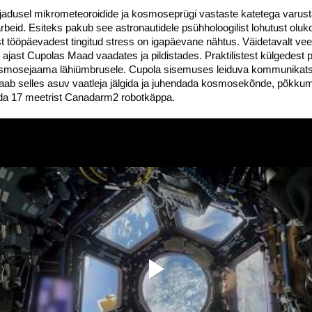
jadusel mikrometeoroidide ja kosmoseprügi vastaste katetega varust
arbeid. Esiteks pakub see astronautidele psühholoogilist lohutust olu
est tööpäevadest tingitud stress on igapäevane nähtus. Väidetavalt v
jast Cupolas Maad vaadates ja pildistades. Praktilistest külgedest
osmosejaama lähiümbrusele. Cupola sisemuses leiduva kommunikatsi
 saab selles asuv vaatleja jälgida ja juhendada kosmosekõnde, põkkum
ida 17 meetrist Canadarm2 robotkäppa.