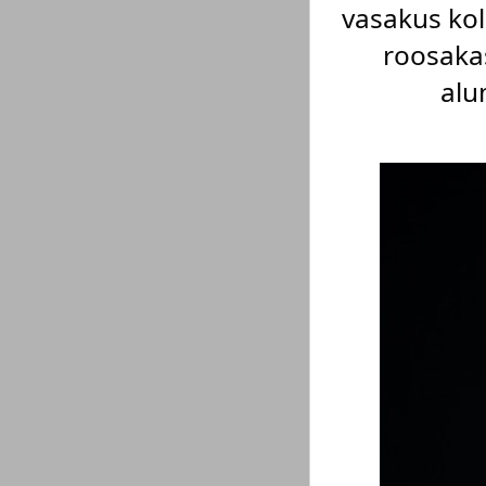
vasakus kol
roosakas
alu