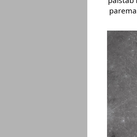
paistab 
paremal