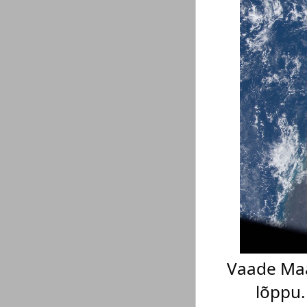
Vaade Maal
lõppu.