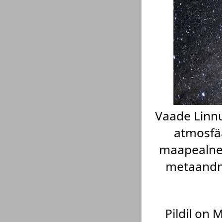
Vaade Linnu
atmosfää
maapealne a
metaandme
Pildil on 