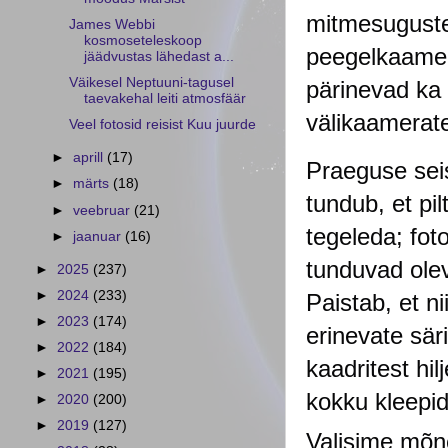
mitmesuguste 
James Webbi
kosmoseteleskoop
peegelkaamera
jäädvustas lähedast a...
Väikesel Neptuuni-tagusel
pärinevad ka 
taevakehal leiti atmosfäär
välikaamerate
Veel fotosid reisist Kuu juurde
►
aprill
(17)
Praeguse sei
►
märts
(18)
tundub, et pil
►
veebruar
(21)
tegeleda; fot
►
jaanuar
(16)
tunduvad oleva
►
2025
(237)
►
2024
(233)
Paistab, et ni
►
2023
(174)
erinevate sär
►
2022
(184)
kaadritest h
►
2021
(195)
kokku kleepid
►
2020
(200)
►
2019
(127)
Valisime mõne