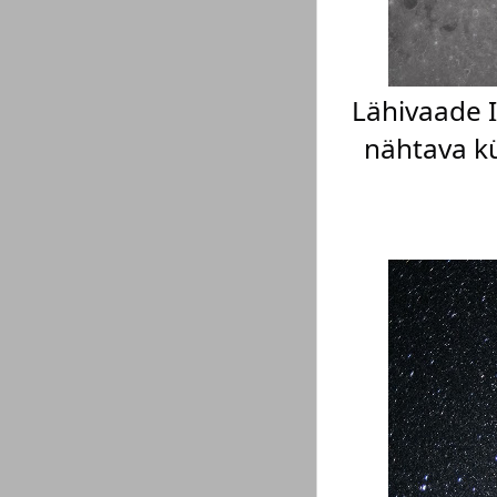
Lähivaade I
nähtava kü