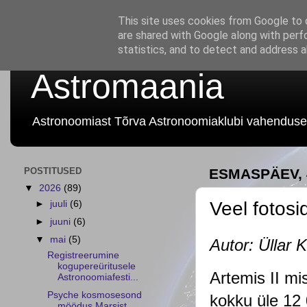
This site uses cookies from Google to d
are shared with Google along with perf
statistics, and to detect and address 
Astromaania
Astronoomiast Tõrva Astronoomiaklubi vahenduse
POSTITUSED
ESMASPÄEV, 4
▼
2026
(89)
Veel fotosi
►
juuli
(6)
►
juuni
(6)
▼
mai
(5)
Autor: Üllar K
Registreerumine
kogupereüritusele
Artemis II mi
Astronoomiafesti...
Psyche kosmosesond
kokku üle 12 
möödus Marsist