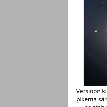
Versioon ku
pikema säri