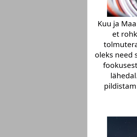
Kuu ja Maa 
et rohk
tolmutera
oleks need 
fookusest
lähedal
pildistam