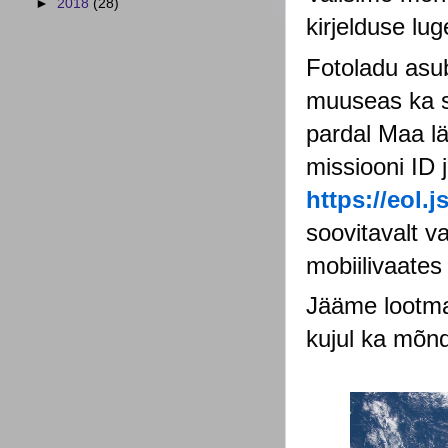
►
2018
(28)
kirjelduse lu
Fotoladu asub
muuseas ka su
pardal Maa läh
https://eol.
soovitavalt va
mobiilivaates 
Jääme lootma,
kujul ka mõn