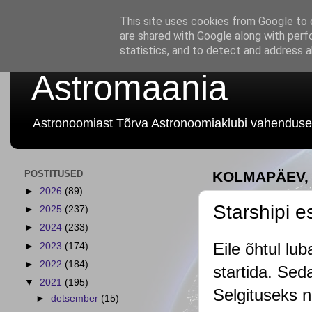
This site uses cookies from Google to d
are shared with Google along with perf
statistics, and to detect and address 
Astromaania
Astronoomiast Tõrva Astronoomiaklubi vahenduse
POSTITUSED
KOLMAPÄEV, 
►
2026
(89)
Starshipi 
►
2025
(237)
►
2024
(233)
Eile õhtul lub
►
2023
(174)
►
2022
(184)
startida. Sed
▼
2021
(195)
Selgituseks n
►
detsember
(15)