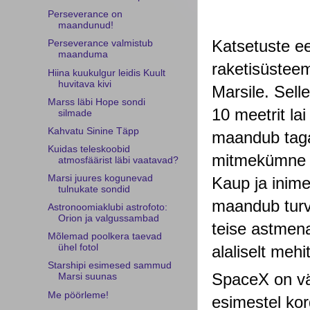
Perseverance on
maandunud!
Katsetuste e
Perseverance valmistub
maanduma
raketisüsteem
Hiina kuukulgur leidis Kuult
huvitava kivi
Marsile. Selle
Marss läbi Hope sondi
10 meetrit la
silmade
Kahvatu Sinine Täpp
maandub tagas
Kuidas teleskoobid
mitmekümne m
atmosfäärist läbi vaatavad?
Marsi juures kogunevad
Kaup ja inime
tulnukate sondid
maandub turva
Astronoomiaklubi astrofoto:
Orion ja valgussambad
teise astmen
Mõlemad poolkera taevad
alaliselt meh
ühel fotol
Starshipi esimesed sammud
SpaceX on väi
Marsi suunas
Me pöörleme!
esimestel kor