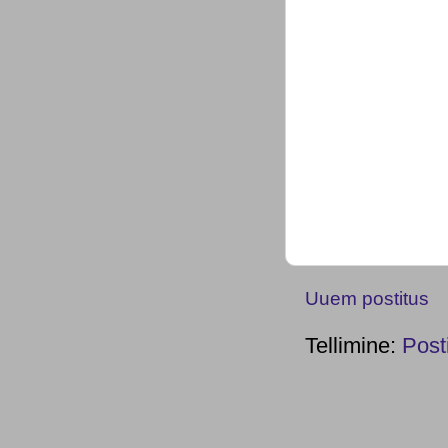
Uuem postitus
Tellimine:
Post