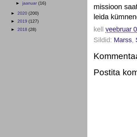
►
jaanuar
(16)
missioon saat
►
2020
(200)
leida kümnend
►
2019
(127)
kell
veebruar 0
►
2018
(28)
Sildid:
Marss
,
Kommentaar
Postita ko