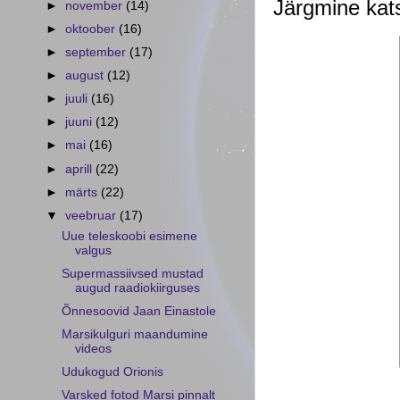
Järgmine kats
►
november
(14)
►
oktoober
(16)
►
september
(17)
►
august
(12)
►
juuli
(16)
►
juuni
(12)
►
mai
(16)
►
aprill
(22)
►
märts
(22)
▼
veebruar
(17)
Uue teleskoobi esimene
valgus
Supermassiivsed mustad
augud raadiokiirguses
Õnnesoovid Jaan Einastole
Marsikulguri maandumine
videos
Udukogud Orionis
Varsked fotod Marsi pinnalt