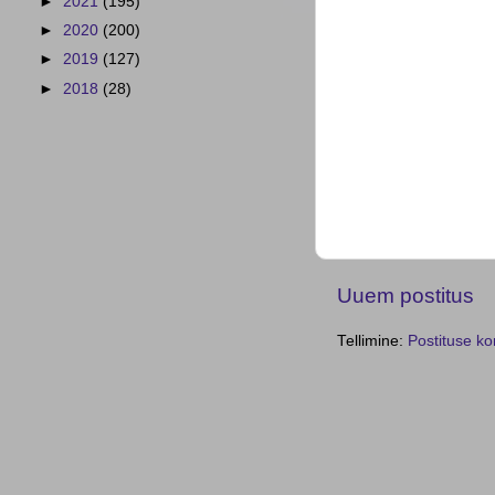
►
2021
(195)
►
2020
(200)
►
2019
(127)
►
2018
(28)
Uuem postitus
Tellimine:
Postituse k