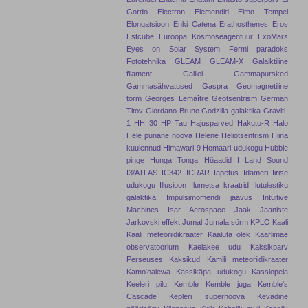
Gordo
Electron
Elemendid
Elmo Tempel
Elongatsioon
Enki Catena
Erathosthenes
Eros
Estcube
Euroopa Kosmoseagentuur
ExoMars
Eyes on Solar System
Fermi paradoks
Fototehnika
GLEAM
GLEAM-X
Galaiktiline
filament
Galilei
Gammapursked
Gammasähvatused
Gaspra
Geomagnetiline
torm
Georges Lemaître
Geotsentrism
German
Titov
Giordano Bruno
Godzilla galaktika
Graviti-
1
HH 30
HP Tau
Hajusparved
Hakuto-R
Halo
Hele punane noova
Helene
Heliotsentrism
Hiina
kuulennud
Himawari 9
Homaari udukogu
Hubble
pinge
Hunga Tonga
Hüaadid
I Land Sound
I3/ATLAS
IC342
ICRAR
Iapetus
Idameri
Iirise
udukogu
Illusioon
Ilumetsa kraatrid
Ilutulestiku
galaktika
Impulsimomendi jäävus
Intuitive
Machines
Isar Aerospace
Jaak Jaaniste
Jarkovski effekt
Jumal
Jumala sõrm
KPLO
Kaali
Kaali meteoriidikraater
Kaaluta olek
Kaarlimäe
observatoorium
Kaelakee udu
Kaksikparv
Perseuses
Kaksikud
Kamili meteoriidikraater
Kamoʻoalewa
Kassikäpa udukogu
Kassiopeia
Keeleri pilu
Kemble
Kemble juga
Kemble's
Cascade
Kepleri supernoova
Kevadine