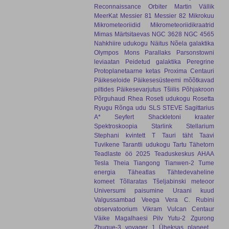
Reconnaissance Orbiter
Martin Vällik
MeerKat
Messier 81
Messier 82
Mikrokuu
Mikrometeoriidid
Mikrometeoriidikraatrid
Mimas
Märtsitaevas
NGC 3628
NGC 4565
Nahkhiire udukogu
Näitus
Nõela galaktika
Olympos Mons
Parallaks
Parsonstowni
leviaatan
Peidetud galaktika
Peregrine
Protoplanetaarne ketas
Proxima Centauri
Päikeseloide
Päikesesüsteemi mõõtkavad
piltides
Päikesevarjutus Tšiilis
Põhjakroon
Põrguhaud
Rhea
Roseti udukogu
Rosetta
Ryugu
Rõnga udu
SLS
STEVE
Sagittarius
A*
Seyfert
Shackletoni kraater
Spektroskoopia
Starlink
Stellarium
Stephani kvintett
T Tauri täht
Taavi
Tuvikene
Tarantli udukogu
Tartu Tähetorn
Teadlaste öö 2025
Teaduskeskus AHAA
Tesla
Theia
Tiangong
Tianwen-2
Tume
energia
Täheatlas
Tähtedevaheline
komeet
Tõllaratas
Tšeljabinski meteoor
Universumi paisumine
Uraani kuud
Valgussambad
Veega
Vera C. Rubini
observatoorium
Vikram
Vulcan Centaur
Väike Magalhaesi Pilv
Yutu-2
Zgurong
Zhuque-3
voyager 1
Üheksas planeet
.