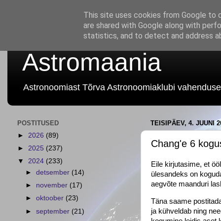
This site uses cookies from Google to de
are shared with Google along with perfo
statistics, and to detect and address a
Astromaania
Astronoomiast Tõrva Astronoomiaklubi vahenduse
POSTITUSED
TEISIPÄEV, 4. JUUNI 2
►
2026
(89)
Chang'e 6 kogus
►
2025
(237)
▼
2024
(233)
Eile kirjutasime, et 
►
detsember
(14)
ülesandeks on koguda
aegvõte maanduri las
►
november
(17)
►
oktoober
(23)
Täna saame postitada
ja kühveldab ning need
►
september
(21)
kogumine
leidis aset