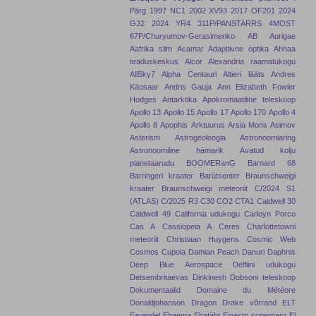
Pärg
1997 NC1
2002 XV93
2017 OF201
2024
GJ2
2024 YR4
311P/PANSTARRS
4MOST
67P/Churyumov-Gerasimenko
AB Aurigae
Aafrika silm
Acamar
Adaptiivne optika
Ahhaa
teaduskeskus
Alcor
Alexandria raamatukogu
AllSky7
Alpha Centauri
Altieri lääts
Andres
Käosaar
Andris Gauja
Ann Elizabeth Fowler
Hodges
Antarktika
Apokromaatiline teleskoop
Apollo 13
Apollo 15
Apollo 17
Apollo 170
Apollo 4
Apollo 8
Apophis
Arktuurus
Arsia Mons
Asimov
Asterism
Astrogeoloogia
Astronoomiaring
Astronoomiline hämarik
Avatud kolju
planetaarudu
BOOMERanG
Barnard 68
Barringeri kraater
Barütsenter
Braunschweigi
kraater
Braunschweigi meteoriit
C/2024 S1
(ATLAS)
C/2025 R3
C30
CO2
CTA1
Caldwell 30
Caldwell 49
California udukogu
Carloyn Porco
Cas A
Cassiopeia A
Ceres
Charlottetowni
meteoriit
Christiaan Huygens
Cosmic Web
Cosmos
Cupola
Damian Peach
Danuri
Daphnis
Deep Blue Aerospace
Delfiini udukogu
Detsembritaevas
Dinkinesh
Dobsoni teleskoop
Dokumentaalid
Domaine du Météore
Donaldjohanson
Dragon
Drake võrrand
ELT
Earendel
Ehaema
Ehatäht
Einasto superparv
El