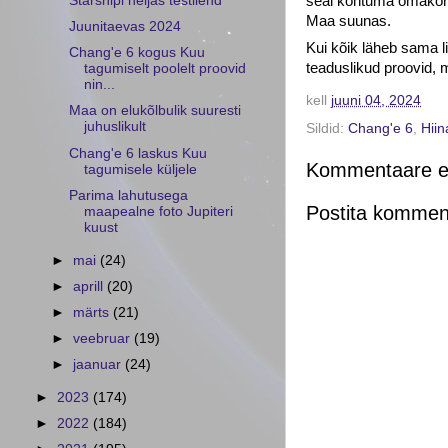
seal kohtuma omakord
Starshipi neljas testilend
Maa suunas.
Juunitaevas 2024
Kui kõik läheb sama l
Chang'e 6 kogus Kuu
teaduslikud proovid, m
tagumiselt poolelt proovid
nin...
kell
juuni 04, 2024
Maa on elukõlbulik suuresti
juhuslikult
Sildid:
Chang'e 6
,
Hiin
Chang'e 6 laskus Kuu
Kommentaare ei
tagumisele küljele
Parima lahutusega
Postita kommen
maapealne foto Jupiteri
kuust
►
mai
(24)
►
aprill
(20)
►
märts
(21)
►
veebruar
(19)
►
jaanuar
(24)
►
2023
(174)
►
2022
(184)