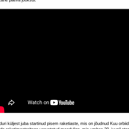
i küljest juba startinud pisem raketiaste, mis on jõudnud Kuu orbiid