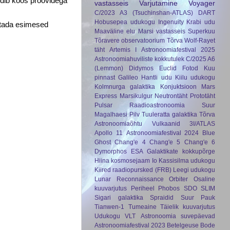
rdib koos proovidega
vastasseis
Varjutamine
Voyager
C/2023 A3 (Tsuchinshan-ATLAS)
DART
Hobusepea udukogu
Ingenuity
Krabi udu
satada esimesed
Maaväline elu
Marsi vastasseis
Superkuu
Tõravere observatoorium
Tõrva
Wolf-Rayet
täht
Artemis I
Astronoomiafestival 2025
Astronoomiahuviliste kokkutulek
C/2025 A6
(Lemmon)
Didymos
Euclid
Fotod Kuu
pinnast
Galileo
Hantli udu
Kiilu udukogu
Kolmnurga galaktika
Konjuktsioon
Mars
Express
Marsikulgur
Neutrontäht
Prototäht
Pulsar
Raadioastronoomia
Suur
Magalhaesi Pilv
Tuuleratta galaktika
Tõrva
Astronoomiaõhtu
Vulkaanid
3I/ATLAS
Apollo 11
Astronoomiafestival 2024
Blue
Ghost
Chang'e 4
Chang'e 5
Chang'e 6
Dymorphos
ESA
Galaktikate kokkupõrge
Hiina kosmosejaam
Io
Kassisilma udukogu
Kiired raadiopursked (FRB)
Leegi udukogu
Lunar Reconnaissance Orbiter
Osaline
kuuvarjutus
Periheel
Phobos
SDO
SLIM
Sigari galaktika
Spraidid
Suur Pauk
Tianwen-1
Tumeaine
Täielik kuuvarjutus
Udukogu
VLT
Astronoomia suvepäevad
Astronoomiafestival 2023
Betelgeuse
Bode