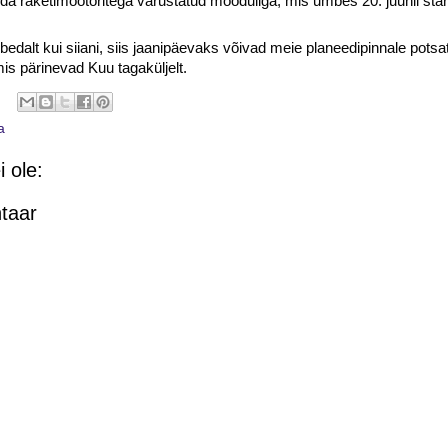
a raketimootoritega varustatud mooduliga, mis umbes 20. juunil sta
ibedalt kui siiani, siis jaanipäevaks võivad meie planeedipinnale pot
is pärinevad Kuu tagaküljelt.
a
 ole:
taar