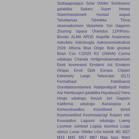
Sodiaagivalgus
Solar Orbiter
Sombreero
galaktika
Subaru
Super Heavy
Supermassiivsed mustad augud
Talvetaevas
Täheteke
Tõrva
observatoorium
Varjamine
Yuri Gagarim
Zhurong
ispace
Ühendus
12P/Pons-
Brooks
ALMA
APOD
Aegvõte
Analemma
Astrofalls
Astroloogia
Astronoomiafestival
2026
Athena
Blue Origin
Boki gloobul
Brian Cox
C/2025 R2 (SWAN)
Carina
udukogu
Chanda röntgenobservatoorium
Eesti kosmosest
Einsteini rist
Einsteini
rõngas
Ernst Öpik
Europa Clipper
Extremely Large Telescope (ELT)
Formalhaut
Fotolõuend
Gravitatsioonilained
Haldjavälgud
Halton
Arp
Hamburgeri galaktika
Hayabusa2
Hera
Hinge udukogu
Inouye
Juri Gagarin
Kalifornia udukogu
Kassiopeia A
Komeedivaatlus
Kosmilised kiired
Kosmosekõnd
Kosmoseprügi
Kuiperi vöö
Kuuvaatlus
Laguuni udukogu
Loeng
Loomise sambad
Lugeja küsimus
Luige
silmus
Lunar Orbiter
Lõvi kolmik
M1
M27
M33
M45
M57
M87
Maa kuju
Mars