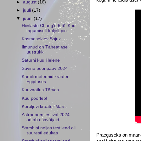
►
august
(16)
►
juuli
(17)
▼
juuni
(17)
Hiinlaste Chang'e 6 tõi Kuu
tagumiselt küljelt pin...
Kosmoselaev Sojuz
Ilmunud on Täheatlase
uustrükk
Saturni kuu Helene
Suvine pööripäev 2024
Kamili meteoriidikraater
Egiptuses
Kuuvaatlus Tõrvas
Kuu pöörleb!
Koroljevi kraater Marsil
Astronoomifestival 2024
ootab osavõtjaid
Starshipi neljas testilend oli
suuresti edukas
Praeguseks on maandur