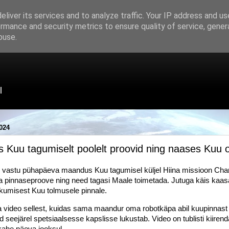
liver its services and to analyze traffic. Your IP address and u
rmance and security metrics to ensure quality of service, gene
buse.
l
024
 Kuu tagumiselt poolelt proovid ning naases Kuu or
ööl vastu pühapäeva maandus Kuu tagumisel küljel Hiina missioon Chan
 pinnaseproove ning need tagasi Maale toimetada. Jutuga käis kaa
kumisest Kuu tolmusele pinnale.
 video sellest, kuidas sama maandur oma robotkäpa abil kuupinnast 
 seejärel spetsiaalsesse kapslisse lukustab. Video on tublisti kiiren
 kahe päeva jooksul.