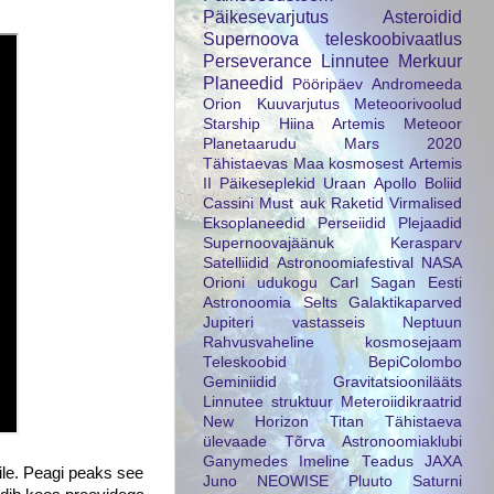
Päikesevarjutus
Asteroidid
Supernoova
teleskoobivaatlus
Perseverance
Linnutee
Merkuur
Planeedid
Pööripäev
Andromeeda
Orion
Kuuvarjutus
Meteoorivoolud
Starship
Hiina
Artemis
Meteoor
Planetaarudu
Mars 2020
Tähistaevas
Maa kosmosest
Artemis
II
Päikeseplekid
Uraan
Apollo
Boliid
Cassini
Must auk
Raketid
Virmalised
Eksoplaneedid
Perseiidid
Plejaadid
Supernoovajäänuk
Kerasparv
Satelliidid
Astronoomiafestival
NASA
Orioni udukogu
Carl Sagan
Eesti
Astronoomia Selts
Galaktikaparved
Jupiteri vastasseis
Neptuun
Rahvusvaheline kosmosejaam
Teleskoobid
BepiColombo
Geminiidid
Gravitatsioonilääts
Linnutee struktuur
Meteroiidikraatrid
New Horizon
Titan
Tähistaeva
ülevaade
Tõrva Astronoomiaklubi
Ganymedes
Imeline Teadus
JAXA
ile. Peagi peaks see
Juno
NEOWISE
Pluuto
Saturni