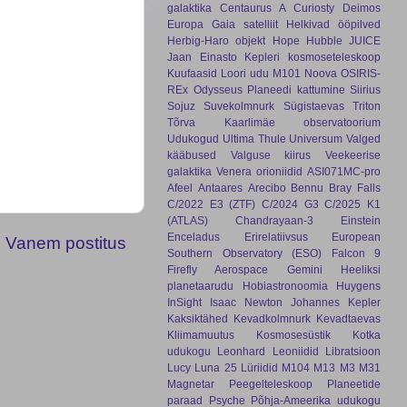
galaktika
Centaurus A
Curiosty
Deimos
Europa
Gaia satelliit
Helkivad ööpilved
Herbig-Haro objekt
Hope
Hubble
JUICE
Jaan Einasto
Kepleri kosmoseteleskoop
Kuufaasid
Loori udu
M101
Noova
OSIRIS-
REx
Odysseus
Planeedi kattumine
Siirius
Sojuz
Suvekolmnurk
Sügistaevas
Triton
Tõrva Kaarlimäe observatoorium
Udukogud
Ultima Thule
Universum
Valged
kääbused
Valguse kiirus
Veekeerise
galaktika
Venera
orioniidid
ASI071MC-pro
Afeel
Antaares
Arecibo
Bennu
Bray Falls
C/2022 E3 (ZTF)
C/2024 G3
C/2025 K1
(ATLAS)
Chandrayaan-3
Einstein
Enceladus
Erirelatiivsus
European
Vanem postitus
Southern Observatory (ESO)
Falcon 9
Firefly Aerospace
Gemini
Heeliksi
planetaarudu
Hobiastronoomia
Huygens
InSight
Isaac Newton
Johannes Kepler
Kaksiktähed
Kevadkolmnurk
Kevadtaevas
Kliimamuutus
Kosmosesüstik
Kotka
udukogu
Leonhard
Leoniidid
Libratsioon
Lucy
Luna 25
Lüriidid
M104
M13
M3
M31
Magnetar
Peegelteleskoop
Planeetide
paraad
Psyche
Põhja-Ameerika udukogu