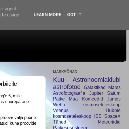
ser-agent
rate usage
LEARN MORE
GOT IT
MÄRKSÕNAD
Kuu
Astronoomiaklubi
biidile
astrofotod
Galaktikad
Marss
Astrofotograafia
Jupiter
Saturn
g'e 6, mille
Päike
Maa
Komeedid
James
sas suurepärane
Webb kosmoseteleskoop
Veenus
Hubble
kosmoseteleskoop
ISS
SpaceX
proove välja puurib
Tähed
Meteoriidid
datud, kuna proovide
Päikesesüsteem