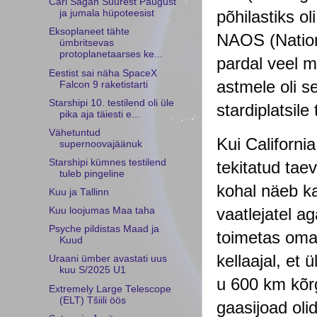
Carl Sagan Suurest Paugust
põhilastiks o
ja jumala hüpoteesist
Eksoplaneet tähte
NAOS (Nation
ümbritsevas
protoplanetaarses ke...
pardal veel m
Eestist sai näha SpaceX
astmele oli s
Falcon 9 raketistarti
Starshipi 10. testilend oli üle
stardiplatsil
pika aja täiesti e...
Vähetuntud
Kui Californi
supernoovajäänuk
Starshipi kümnes testilend
tekitatud tae
tuleb pingeline
kohal näeb k
Kuu ja Tallinn
vaatlejatel a
Kuu loojumas Maa taha
Psyche pildistas Maad ja
toimetas oma 
Kuud
kellaajal, et 
Uraani ümber avastati uus
kuu S/2025 U1
u 600 km kõrg
Extremely Large Telescope
(ELT) Tšiili öös
gaasijoad oli