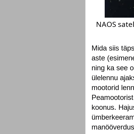
NAOS satell
Mida siis täp
aste (esimene
ning ka see o
ülelennu ajak
mootorid lenn
Peamootorist
koonus. Haju
ümberkeerami
manööverdusm