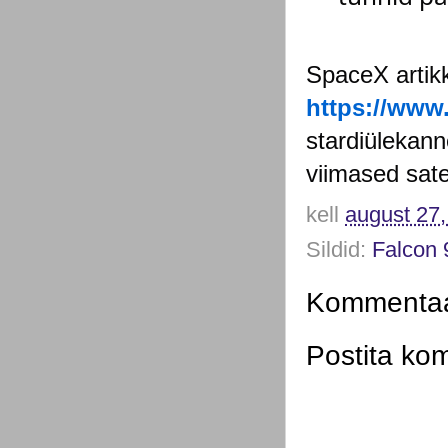
SpaceX artikk
https://www
stardiülekann
viimased satel
kell
august 27
Sildid:
Falcon 
Kommentaar
Postita ko