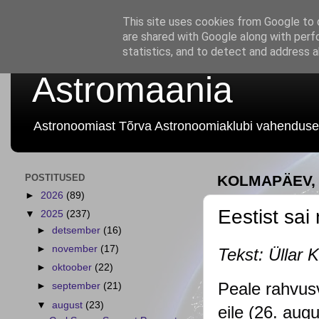
This site uses cookies from Google to d
are shared with Google along with perf
statistics, and to detect and address 
Astromaania
Astronoomiast Tõrva Astronoomiaklubi vahenduse
POSTITUSED
KOLMAPÄEV, 
►
2026
(89)
Eestist sai
▼
2025
(237)
►
detsember
(16)
►
november
(17)
Tekst: Üllar K
►
oktoober
(22)
Peale rahvus
►
september
(21)
▼
august
(23)
eile (26. augu