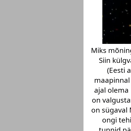
Miks mõninga
Siin külg
(Eesti 
maapinnal 
ajal olema 
on valgusta
on sügaval M
ongi teh
tunnid p