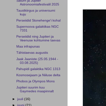
Saturn ja Jupiter
Astronoomiafestivalil 2025
Taustkiirgus ja universumi
kuju
Perseiidid Stonehenge'i kohal
Supernoova galaktikas NGC
7331
Perseiidid ning Jupiteri ja
Veenuse kohtumine taevas
Maa infrapunas
Tähistaevas augustis
Jaak Jaaniste (25.05.1944 -
03.08.2025)
Pahupidi galaktika NGC 1313
Kosmosejaam ja Niiluse delta
Phobos ja Olympos Mons
Jupiteri suurim kuu
Gaymedes maapinnalt
►
juuli
(16)
►
juuni
(21)