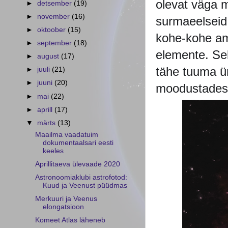
olevat väga m
►
detsember
(19)
►
november
(16)
surmaeelseid
►
oktoober
(15)
kohe-kohe a
►
september
(18)
elemente. Se
►
august
(17)
tähe tuuma ü
►
juuli
(21)
►
juuni
(20)
moodustades o
►
mai
(22)
►
aprill
(17)
▼
märts
(13)
Maailma vaadatuim
dokumentaalsari eesti
keeles
Aprillitaeva ülevaade 2020
Astronoomiaklubi astrofotod:
Kuud ja Veenust püüdmas
Merkuuri ja Veenus
elongatsioon
Komeet Atlas läheneb