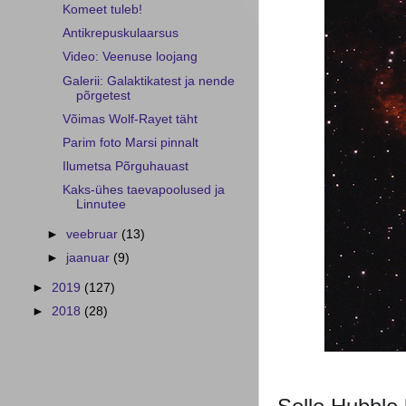
Komeet tuleb!
Antikrepuskulaarsus
Video: Veenuse loojang
Galerii: Galaktikatest ja nende
põrgetest
Võimas Wolf-Rayet täht
Parim foto Marsi pinnalt
Ilumetsa Põrguhauast
Kaks-ühes taevapoolused ja
Linnutee
►
veebruar
(13)
►
jaanuar
(9)
►
2019
(127)
►
2018
(28)