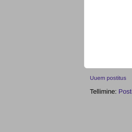
Uuem postitus
Tellimine:
Post