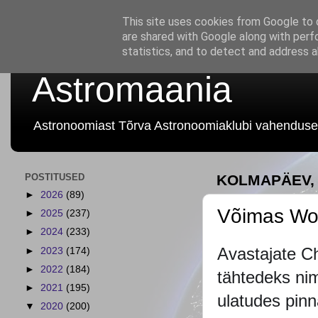
This site uses cookies from Google to d
are shared with Google along with perf
statistics, and to detect and address 
Astromaania
Astronoomiast Tõrva Astronoomiaklubi vahenduse
POSTITUSED
KOLMAPÄEV, 
►
2026
(89)
Võimas Wol
►
2025
(237)
►
2024
(233)
Avastajate Ch
►
2023
(174)
►
2022
(184)
tähtedeks ni
►
2021
(195)
ulatudes pinn
▼
2020
(200)