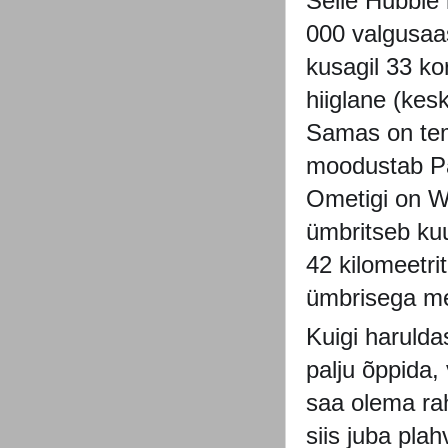
Selle Hubble
000 valgusaa
kusagil 33 k
hiiglane (kes
Samas on tema
moodustab Pä
Ometigi on W
ümbritseb kuu
42 kilomeetri
ümbrisega mei
Kuigi harulda
palju õppida,
saa olema ra
siis juba pla