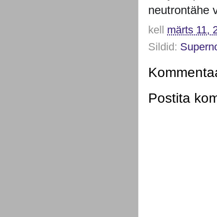
neutrontähe v
kell
märts 11, 
Sildid:
Supern
Kommentaar
Postita ko