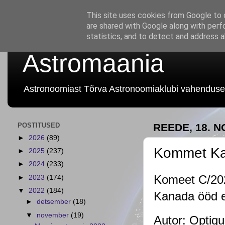
This site uses cookies from Google to d
are shared with Google along with perf
statistics, and to detect and address 
Astromaania
Astronoomiast Tõrva Astronoomiaklubi vahenduse
POSTITUSED
REEDE, 18. 
►
2026
(89)
Kommet Ka
►
2025
(237)
►
2024
(233)
Komeet C/2021
►
2023
(174)
▼
2022
(184)
Kanada ööd ee
►
detsember
(18)
▼
november
(19)
Autor: Optiq