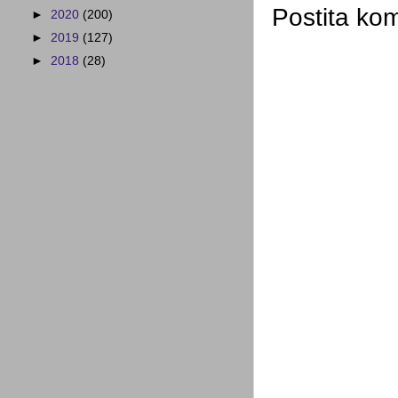
Postita ko
►
2020
(200)
►
2019
(127)
►
2018
(28)