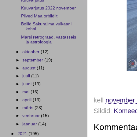
Kuuvarjutus
Kuuvarjutus 2022 november
Pilved Maa orbiidilt
Boliid Sakurajima vulkaani
kohal
Marsi retrograad, vastasseis
ja astroloogia
►
oktoober
(12)
►
september
(19)
►
august
(11)
►
juuli
(11)
►
juuni
(13)
►
mai
(16)
kell
november 
►
aprill
(13)
►
märts
(23)
Sildid:
Komeed
►
veebruar
(15)
►
jaanuar
(14)
Kommentaar
►
2021
(195)