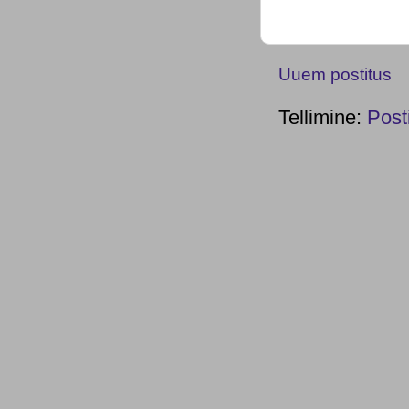
Uuem postitus
Tellimine:
Post