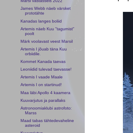
Marsi vastasseis 2022
James Webb näeb värsket
prototähte
Kanadas langes boliid
Artemis näeb Kuu "tagumist"
poolt
Märk voolavast veest Marsil
Artemis I jõuab täna Kuu
orbiidile.
Kommet Kanada taevas
Leoniidid tulevad taevasse!
Artemis I vaade Maale
Artemis I on startinud!
Maa läbi Apollo 4 kaamera
Kuuvarjutus ja parallaks
Astronoomiaklubi astrofoto:
Marss
Maad tabas tähtedevaheline
asteroid