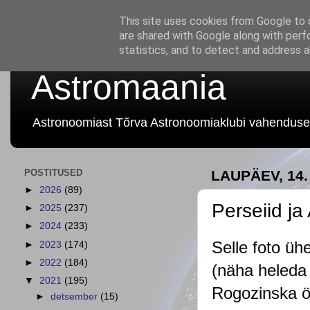
This site uses cookies from Google to d
are shared with Google along with perf
statistics, and to detect and address 
Astromaania
Astronoomiast Tõrva Astronoomiaklubi vahenduse
POSTITUSED
LAUPÄEV, 14
►
2026
(89)
Perseiid j
►
2025
(237)
►
2024
(233)
Selle foto üh
►
2023
(174)
►
2022
(184)
(näha heleda 
▼
2021
(195)
Rogozinska öö
►
detsember
(15)