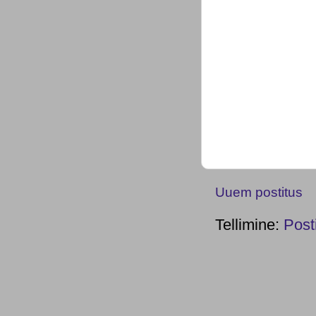
Uuem postitus
Tellimine:
Post