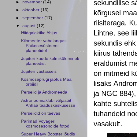
sekundilise s
►
november
(14)
►
oktoober
(16)
kõrgusel maap
►
september
(17)
riisiteraga. K
▼
august
(12)
Lihtne, see l
Hiidgalaktika Ahjus
Kilomeeter vabalangust
sekundis ehk 
Päikesesüsteemi
planeetidel
kiirus tähenda
Jupiteri kuude kolmiküleminek
eraldumist me
planeedist
on mitmeid kü
Jupiteri vastasseis
Kosmoseprügi jaotus Maa
lisaks Andro
orbiidil
ja NGC 884),
Perseiid ja Andromeeda
Astronoomiaklubi väljasõit
kahte suhteli
Ahhaa teaduskeskusesse
tuhandeid noor
Perseiidid on taevas
Parimad Voyageri
vasakult.
kosmosesondide fotod
Super Heavy Booster jõudis