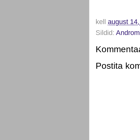
kell
august 14
Sildid:
Androm
Kommentaar
Postita ko