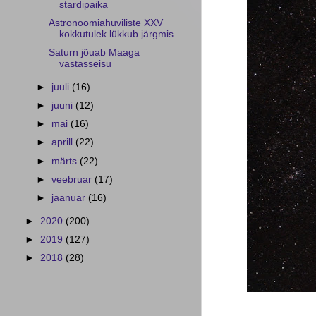
stardipaika
Astronoomiahuviliste XXV
kokkutulek lükkub järgmis...
Saturn jõuab Maaga
vastasseisu
►
juuli
(16)
►
juuni
(12)
►
mai
(16)
►
aprill
(22)
►
märts
(22)
►
veebruar
(17)
►
jaanuar
(16)
►
2020
(200)
►
2019
(127)
►
2018
(28)