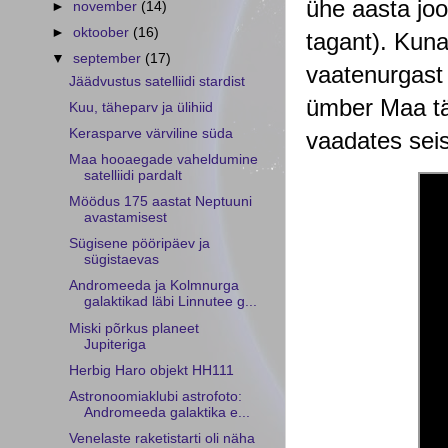
ühe aasta jook
►
november
(14)
►
oktoober
(16)
tagant). Kuna 
▼
september
(17)
vaatenurgast 
Jäädvustus satelliidi stardist
ümber Maa täp
Kuu, täheparv ja ülihiid
Kerasparve värviline süda
vaadates seisa
Maa hooaegade vaheldumine
satelliidi pardalt
Möödus 175 aastat Neptuuni
avastamisest
Sügisene pööripäev ja
sügistaevas
Andromeeda ja Kolmnurga
galaktikad läbi Linnutee g...
Miski põrkus planeet
Jupiteriga
Herbig Haro objekt HH111
Astronoomiaklubi astrofoto:
Andromeeda galaktika e...
Venelaste raketistarti oli näha