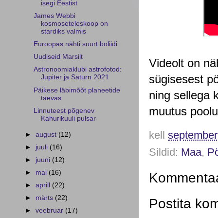
isegi Eestist
James Webbi
kosmoseteleskoop on
stardiks valmis
Euroopas nähti suurt boliidi
Uudiseid Marsilt
Videolt on nä
Astronoomiaklubi astrofotod:
sügisesest pö
Jupiter ja Saturn 2021
Päikese läbimõõt planeetide
ning sellega 
taevas
muutus poolu
Linnuteest põgenev
Kahurikuuli pulsar
kell
september
►
august
(12)
►
juuli
(16)
Sildid:
Maa
,
Pö
►
juuni
(12)
►
mai
(16)
Kommentaar
►
aprill
(22)
►
märts
(22)
Postita ko
►
veebruar
(17)