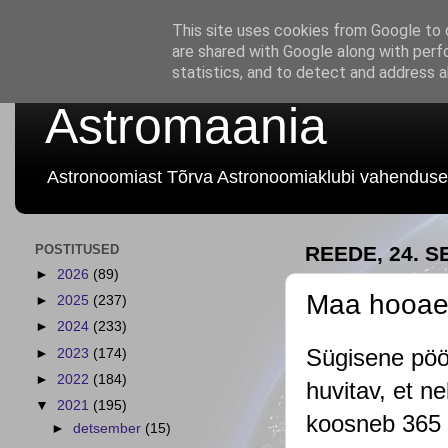
This site uses cookies from Google to d
are shared with Google along with perf
statistics, and to detect and address 
Astromaania
Astronoomiast Tõrva Astronoomiaklubi vahenduse
POSTITUSED
REEDE, 24. 
►
2026
(89)
Maa hooaeg
►
2025
(237)
►
2024
(233)
Sügisene pöör
►
2023
(174)
►
2022
(184)
huvitav, et n
▼
2021
(195)
koosneb 365 f
►
detsember
(15)