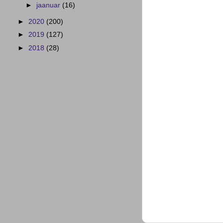
►
jaanuar
(16)
►
2020
(200)
►
2019
(127)
►
2018
(28)