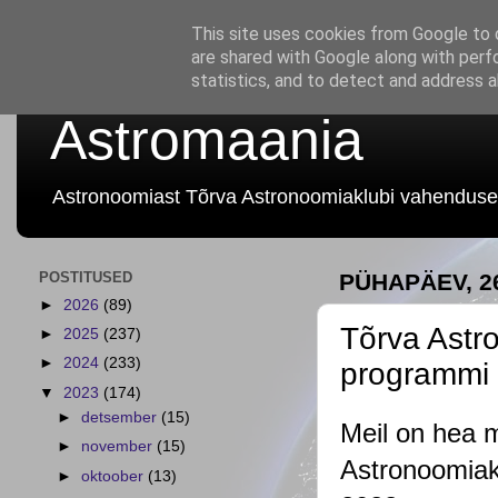
This site uses cookies from Google to d
are shared with Google along with perf
statistics, and to detect and address 
Astromaania
Astronoomiast Tõrva Astronoomiaklubi vahenduse
POSTITUSED
PÜHAPÄEV, 2
►
2026
(89)
Tõrva Astr
►
2025
(237)
►
2024
(233)
programmi 
▼
2023
(174)
►
detsember
(15)
Meil on hea m
►
november
(15)
Astronoomiak
►
oktoober
(13)