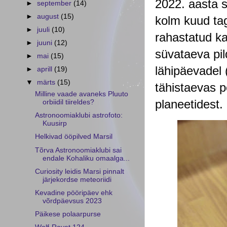
2022. aasta s
►
september
(14)
►
august
(15)
kolm kuud taga
►
juuli
(10)
rahastatud ka
►
juuni
(12)
süvataeva pil
►
mai
(15)
lähipäevadel 
►
aprill
(19)
▼
märts
(15)
tähistaevas p
Milline vaade avaneks Pluuto
planeetidest.
orbiidil tiireldes?
Astronoomiaklubi astrofoto:
Kuusirp
Helkivad ööpilved Marsil
Tõrva Astronoomiaklubi sai
endale Kohaliku omaalga...
Curiosity leidis Marsi pinnalt
järjekordse meteoriidi
Kevadine pööripäev ehk
võrdpäevsus 2023
Päikese polaarpurse