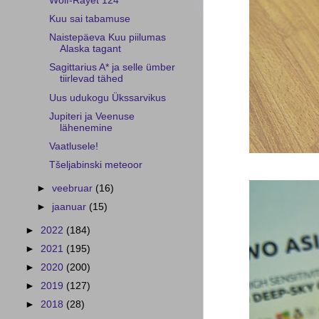
Wolf-Rayet 124
Kuu sai tabamuse
Naistepäeva Kuu piilumas
Alaska tagant
Sagittarius A* ja selle ümber
tiirlevad tähed
Uus udukogu Ükssarvikus
Jupiteri ja Veenuse
lähenemine
Vaatlusele!
Tšeljabinski meteoor
►
veebruar
(16)
►
jaanuar
(15)
►
2022
(184)
►
2021
(195)
►
2020
(200)
►
2019
(127)
►
2018
(28)