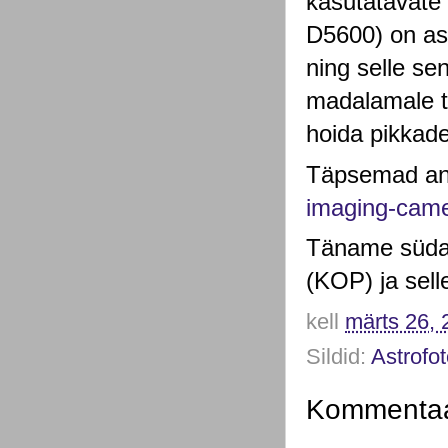
kasutatavate
D5600) on as
ning selle se
madalamale te
hoida pikkad
Täpsemad and
imaging-came
Täname süda
(KOP) ja selle
kell
märts 26, 
Sildid:
Astrofot
Kommentaar