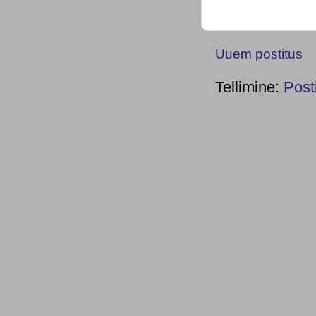
Uuem postitus
Tellimine:
Post