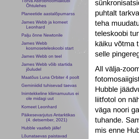
sünkronisatsi
Tõrva Astrobnoomiaklubi
Õhtulehes
puhtalt tarkva
Planeetide aastalõpumarss
teha muudatus
James Webb ja komeet
Leonhard
teleskoobi tur
Palju õnne Newtonile
käiku võtma t
James Webb
kosmoseteleskoobi start
selle pingere
James Webb on teel
James Webb võib startida
All välja-zoo
jõuludel
fotomosaiigist
Maatõus Luna Orbiter 4 poolt
Geminiidid tuhisevad taevas
Hubble jäädvu
Inimtekkeline kliimamuutus ei
liitfotol on 
ole midagi uut
Komeet Leonhard
väga noori ga
Päikesevarjutus Antarktikas
tuhande. Sama
(4. detsember, 2021)
Hubble vaatleb jälle!
mis enne Hubbl
Lõunataevas paistavad