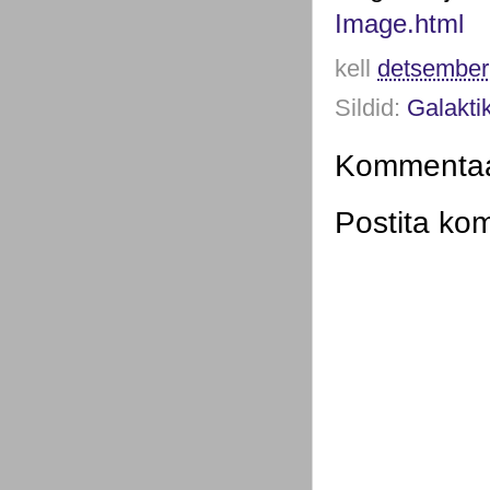
Image.html
kell
detsember
Sildid:
Galakti
Kommentaar
Postita ko