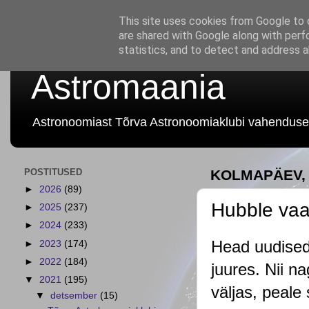
This site uses cookies from Google to d
are shared with Google along with perf
statistics, and to detect and address 
Astromaania
Astronoomiast Tõrva Astronoomiaklubi vahenduse
POSTITUSED
KOLMAPÄEV, 
►
2026
(89)
Hubble vaat
►
2025
(237)
►
2024
(233)
Head uudised
►
2023
(174)
►
2022
(184)
juures. Nii n
▼
2021
(195)
väljas, peale
▼
detsember
(15)