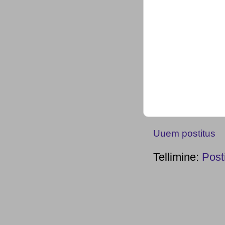
Uuem postitus
Tellimine:
Post