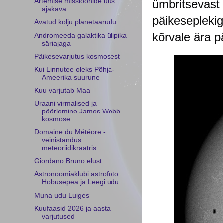
ümbritsevast 
Artemise missioonide uus
ajakava
päikeseplekig
Avatud kolju planetaarudu
kõrvale ära p
Andromeeda galaktika ülipika
säriajaga
Päikesevarjutus kosmosest
Kui Linnutee oleks Põhja-
Ameerika suurune
Kuu varjutab Maa
Uraani virmalised ja
pöörlemine James Webb
kosmose...
Domaine du Météore -
veinistandus
meteoriidikraatris
Giordano Bruno elust
Astronoomiaklubi astrofoto:
Hobusepea ja Leegi udu
Muna udu Luiges
Kuufaasid 2026 ja aasta
varjutused