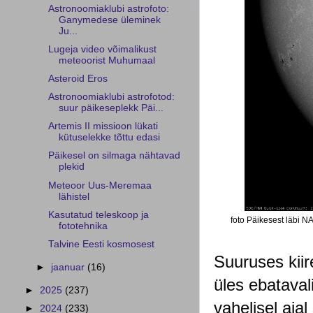
Astronoomiaklubi astrofoto:
Ganymedese üleminek
Ju...
Lugeja video võimalikust
meteoorist Muhumaal
Asteroid Eros
Astronoomiaklubi astrofotod:
suur päikeseplekk Päi...
Artemis II missioon lükati
kütuselekke tõttu edasi
Päikesel on silmaga nähtavad
plekid
Meteoor Uus-Meremaa
lähistel
Kasutatud teleskoop ja
foto Päikesest läbi 
fototehnika
Talvine Eesti kosmosest
Suuruses kiir
►
jaanuar
(16)
üles ebataval
►
2025
(237)
vahelisel aja
►
2024
(233)