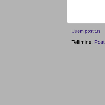
Uuem postitus
Tellimine:
Post