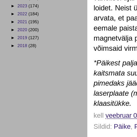
loidet. Neist
►
2023
(174)
►
2022
(184)
arvata, et pa
►
2021
(195)
eemale paista
►
2020
(200)
magnetvälja 
►
2019
(127)
►
2018
(28)
võimsaid virma
*Päikest palja
kaitsmata suur
pimedaks jää
laserplaate (
klaasitükke.
kell
veebruar 0
Sildid:
Päike
,