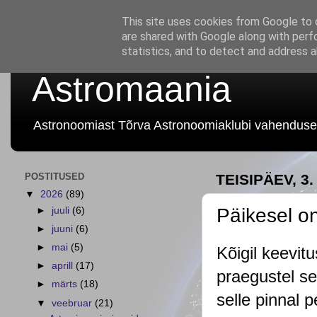
This site uses cookies from Google to d
are shared with Google along with perf
statistics, and to detect and address 
Astromaania
Astronoomiast Tõrva Astronoomiaklubi vahenduse
POSTITUSED
TEISIPÄEV, 3
▼
2026
(89)
Päikesel o
►
juuli
(6)
►
juuni
(6)
►
mai
(5)
Kõigil keevit
►
aprill
(17)
praegustel s
►
märts
(18)
selle pinnal 
▼
veebruar
(21)