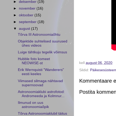
►
detsember
(19)
►
november
(16)
►
oktoober
(15)
►
september
(18)
▼
august
(17)
Tõrva III Astronoomiaõhtu
Objektide suhtelised suurused
ühes videos
Luige tähtkuju tegelik võimsus
Hubble foto komeet
kell
august 06, 2020
NEOWISE-st
Erik Wernquisti "Wanderers"
Sildid:
Päikesesüstee
eesti keeles
Kommentaare ei
Viimased silmaga nähtavad
supernoovad
Postita kommen
Astronoomiaklubi astrofotod:
Andromeeda ja Kolmnur...
Ilmunud on uus
astronoomiaõpik
Tõrva Astronoomiaklubil täitus