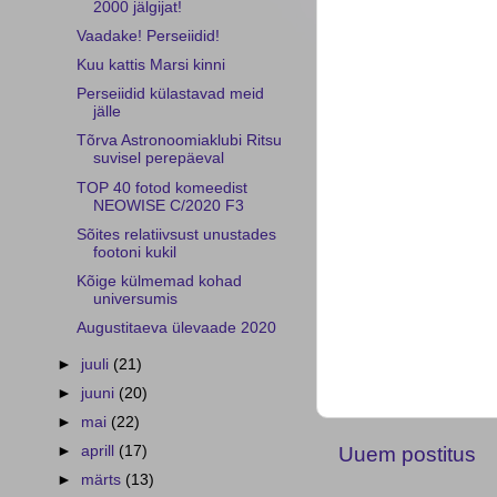
2000 jälgijat!
Vaadake! Perseiidid!
Kuu kattis Marsi kinni
Perseiidid külastavad meid
jälle
Tõrva Astronoomiaklubi Ritsu
suvisel perepäeval
TOP 40 fotod komeedist
NEOWISE C/2020 F3
Sõites relatiivsust unustades
footoni kukil
Kõige külmemad kohad
universumis
Augustitaeva ülevaade 2020
►
juuli
(21)
►
juuni
(20)
►
mai
(22)
Uuem postitus
►
aprill
(17)
►
märts
(13)