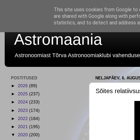
This site uses cookies from Google to d
are shared with Google along with perf
statistics, and to detect and address 
Astromaania
Astronoomiast Tõrva Astronoomiaklubi vahenduse
POSTITUSED
NELJAPÄEV, 6. AUGUS
►
2026
(89)
Sõites relatiivs
►
2025
(237)
►
2024
(233)
►
2023
(174)
►
2022
(184)
►
2021
(195)
▼
2020
(200)