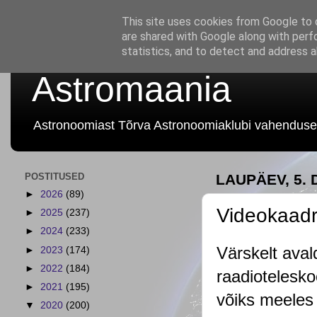
This site uses cookies from Google to d
are shared with Google along with perf
statistics, and to detect and address 
Astromaania
Astronoomiast Tõrva Astronoomiaklubi vahenduse
POSTITUSED
LAUPÄEV, 5.
►
2026
(89)
Videokaadr
►
2025
(237)
►
2024
(233)
Värskelt aval
►
2023
(174)
►
2022
(184)
raadiotelesko
►
2021
(195)
võiks meeles 
▼
2020
(200)