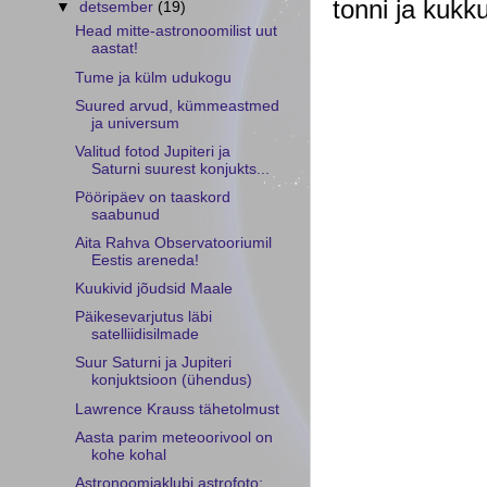
tonni ja kukk
▼
detsember
(19)
Head mitte-astronoomilist uut
aastat!
Tume ja külm udukogu
Suured arvud, kümmeastmed
ja universum
Valitud fotod Jupiteri ja
Saturni suurest konjukts...
Pööripäev on taaskord
saabunud
Aita Rahva Observatooriumil
Eestis areneda!
Kuukivid jõudsid Maale
Päikesevarjutus läbi
satelliidisilmade
Suur Saturni ja Jupiteri
konjuktsioon (ühendus)
Lawrence Krauss tähetolmust
Aasta parim meteoorivool on
kohe kohal
Astronoomiaklubi astrofoto: