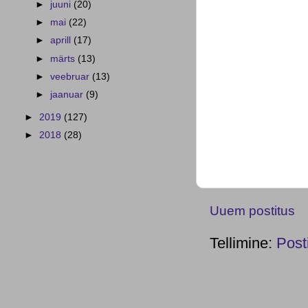
►
juuni
(20)
►
mai
(22)
►
aprill
(17)
►
märts
(13)
►
veebruar
(13)
►
jaanuar
(9)
►
2019
(127)
►
2018
(28)
Uuem postitus
Tellimine:
Post