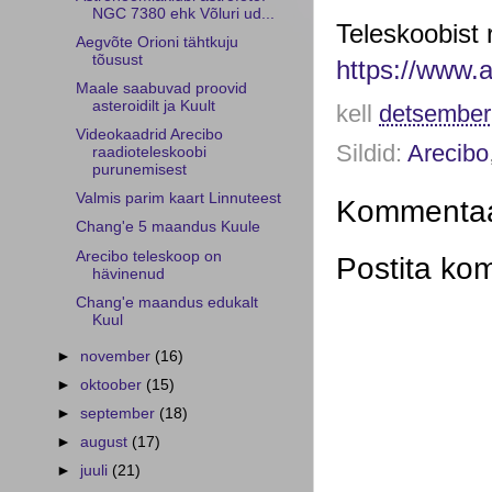
NGC 7380 ehk Võluri ud...
Aegvõte Orioni tähtkuju
tõusust
https://www.a
Maale saabuvad proovid
asteroidilt ja Kuult
kell
detsember
Videokaadrid Arecibo
Sildid:
Arecibo
raadioteleskoobi
purunemisest
Valmis parim kaart Linnuteest
Kommentaar
Chang'e 5 maandus Kuule
Arecibo teleskoop on
Postita ko
hävinenud
Chang'e maandus edukalt
Kuul
►
november
(16)
►
oktoober
(15)
►
september
(18)
►
august
(17)
►
juuli
(21)