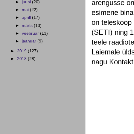
arengusse on 
►
juuni
(20)
►
mai
(22)
esimene binaa
►
aprill
(17)
on teleskoop 
►
märts
(13)
(SETI) ning 1
►
veebruar
(13)
teele raadiote
►
jaanuar
(9)
Laiemale ülds
►
2019
(127)
►
2018
(28)
nagu Kontakt