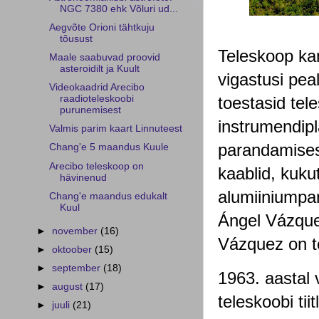
NGC 7380 ehk Võluri ud...
Aegvõte Orioni tähtkuju
tõusust
Teleskoop kan
Maale saabuvad proovid
asteroidilt ja Kuult
vigastusi peal
Videokaadrid Arecibo
toestasid tele
raadioteleskoobi
purunemisest
instrumendipla
Valmis parim kaart Linnuteest
parandamisest
Chang'e 5 maandus Kuule
Arecibo teleskoop on
kaablid, kuku
hävinenud
alumiiniumpan
Chang'e maandus edukalt
Kuul
Ángel Vázquez
►
november
(16)
Vázquez on t
►
oktoober
(15)
►
september
(18)
1963. aastal 
►
august
(17)
teleskoobi ti
►
juuli
(21)