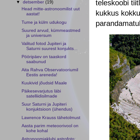
teleskoobi ti
▼
detsember
(19)
Head mitte-astronoomilist uut
kukkus kokku 
aastat!
Tume ja külm udukogu
Suured arvud, kümmeastmed
ja universum
Valitud fotod Jupiteri ja
Saturni suurest konjukts...
Pööripäev on taaskord
saabunud
Aita Rahva Observatooriumil
Eestis areneda!
Kuukivid jõudsid Maale
Päikesevarjutus läbi
satelliidisilmade
Suur Saturni ja Jupiteri
konjuktsioon (ühendus)
Lawrence Krauss tähetolmust
Aasta parim meteoorivool on
kohe kohal
Astronoomiaklubi astrofoto: