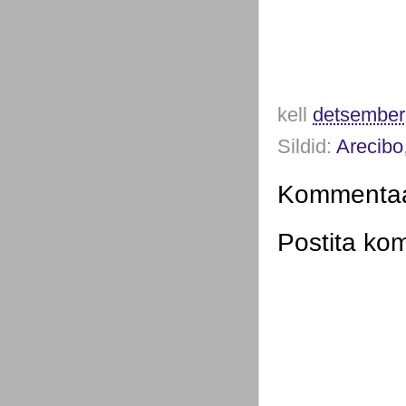
kell
detsember
Sildid:
Arecibo
Kommentaar
Postita ko