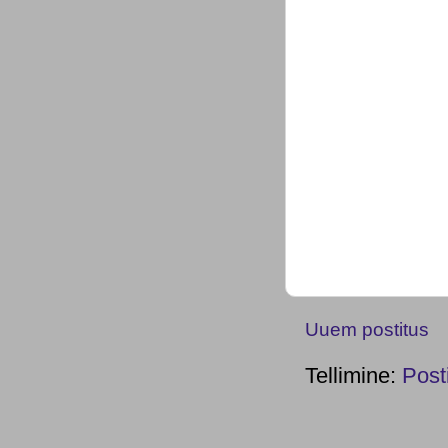
Uuem postitus
Tellimine:
Post