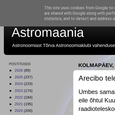
This site uses cookies from Google to d
are shared with Google along with perf
statistics, and to detect and address 
Astromaania
Astronoomiast Tõrva Astronoomiaklubi vahenduse
POSTITUSED
KOLMAPÄEV, 
►
2026
(89)
Arecibo te
►
2025
(237)
►
2024
(233)
Umbes samal a
►
2023
(174)
►
2022
(184)
eile õhtul Ku
►
2021
(195)
raadiotelesk
▼
2020
(200)