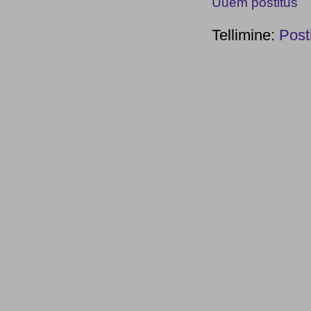
Uuem postitus
Tellimine:
Post