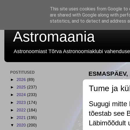
This site uses cookies from Google to d
are shared with Google along with perf
statistics, and to detect and address 
Astromaania
Astronoomiast Tõrva Astronoomiaklubi vahenduse
POSTITUSED
ESMASPÄEV, 
►
2026
(89)
Tume ja k
►
2025
(237)
►
2024
(233)
Sugugi mitte 
►
2023
(174)
►
2022
(184)
tõestab see 
►
2021
(195)
Läbimõõdult u
▼
2020
(200)