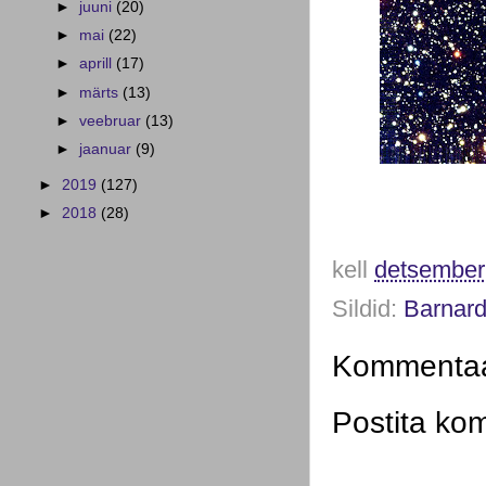
►
juuni
(20)
►
mai
(22)
►
aprill
(17)
►
märts
(13)
►
veebruar
(13)
►
jaanuar
(9)
►
2019
(127)
►
2018
(28)
kell
detsember
Sildid:
Barnard
Kommentaar
Postita ko