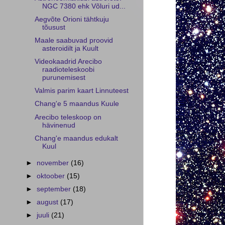
NGC 7380 ehk Võluri ud...
Aegvõte Orioni tähtkuju
tõusust
Maale saabuvad proovid
asteroidilt ja Kuult
Videokaadrid Arecibo
raadioteleskoobi
purunemisest
Valmis parim kaart Linnuteest
Chang'e 5 maandus Kuule
Arecibo teleskoop on
hävinenud
Chang'e maandus edukalt
Kuul
►
november
(16)
►
oktoober
(15)
►
september
(18)
►
august
(17)
►
juuli
(21)