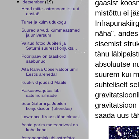
gaasist koos
▼
detsember
(19)
Head mitte-astronoomilist uut
mistõttu ei jä
aastat!
Infrapunakiirg
Tume ja külm udukogu
Suured arvud, kümmeastmed
näha", andes 
ja universum
sisemist stru
Valitud fotod Jupiteri ja
Saturni suurest konjukts...
tänu läbipais
Pööripäev on taaskord
saabunud
absoluutse nu
Aita Rahva Observatooriumil
suurem kui m
Eestis areneda!
Kuukivid jõudsid Maale
suhteliselt s
Päikesevarjutus läbi
gravitatsiooni
satelliidisilmade
gravitatsioon
Suur Saturni ja Jupiteri
konjuktsioon (ühendus)
saada uus täh
Lawrence Krauss tähetolmust
Aasta parim meteoorivool on
kohe kohal
Astronoomiaklubi astrofoto: