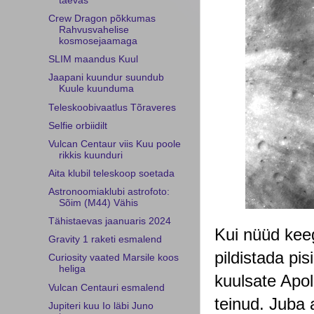
taevas
Crew Dragon põkkumas
Rahvusvahelise
kosmosejaamaga
SLIM maandus Kuul
Jaapani kuundur suundub
Kuule kuunduma
Teleskoobivaatlus Tõraveres
Selfie orbiidilt
Vulcan Centaur viis Kuu poole
rikkis kuunduri
Aita klubil teleskoop soetada
Astronoomiaklubi astrofoto:
Sõim (M44) Vähis
Tähistaevas jaanuaris 2024
Kui nüüd keeg
Gravity 1 raketi esmalend
pildistada pis
Curiosity vaated Marsile koos
heliga
kuulsate Apol
Vulcan Centauri esmalend
teinud. Juba 
Jupiteri kuu Io läbi Juno