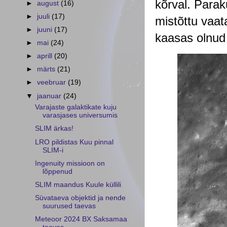
kõrval. Parak
►
august
(16)
►
juuli
(17)
mistõttu vaat
►
juuni
(17)
kaasas olnud 
►
mai
(24)
►
aprill
(20)
►
märts
(21)
►
veebruar
(19)
▼
jaanuar
(24)
Varajaste galaktikate kuju
varasjases universumis
SLIM ärkas!
LRO pildistas Kuu pinnal
SLIM-i
Ingenuity missioon on
lõppenud
SLIM maandus Kuule küllili
Süvataeva objektid ja nende
suurused taevas
Meteoor 2024 BX Saksamaa