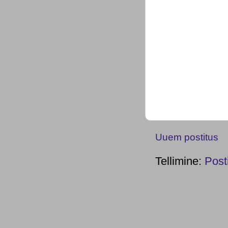
Uuem postitus
Tellimine:
Post