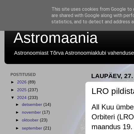
This site uses cookies from Google to d
are shared with Google along with perf
statistics, and to detect and address 
Astromaania
Astronoomiast Tõrva Astronoomiaklubi vahenduse
POSTITUSED
LAUPÄEV, 27
►
2026
(89)
LRO pildist
►
2025
(237)
▼
2024
(233)
►
detsember
(14)
All Kuu ümbe
►
november
(17)
Orbiteri (LRO
►
oktoober
(23)
maandus 19. j
►
september
(21)