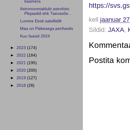
kaamera
https://svs.g
Astronoomiaklubi astrofoto:
Plejaadid ehk Taevasõe...
kell
jaanuar 27
Lumine Eesti satelliidilt
Sildid:
JAXA
,
Maa on Päikesega periheelis
Kuu faasid 2024
Kommentaar
►
2023
(174)
►
2022
(184)
Postita ko
►
2021
(195)
►
2020
(200)
►
2019
(127)
►
2018
(28)