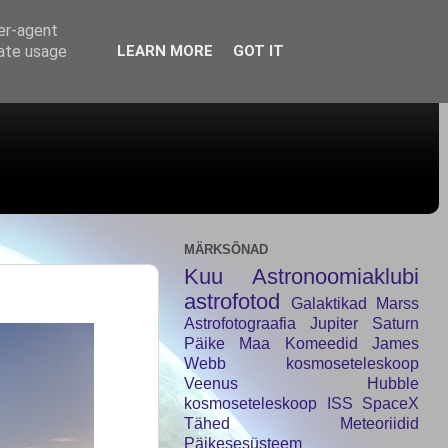
ser-agent
rate usage
LEARN MORE
GOT IT
MÄRKSÕNAD
Kuu
Astronoomiaklubi
astrofotod
Galaktikad
Marss
Astrofotograafia
Jupiter
Saturn
Päike
Maa
Komeedid
James
Webb kosmoseteleskoop
Veenus
Hubble
kosmoseteleskoop
ISS
SpaceX
Tähed
Meteoriidid
Päikesesüsteem