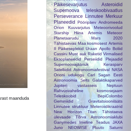
Päikesevarjutus
Asteroidid
Supernoova
teleskoobivaatlus
Perseverance
Linnutee
Merkuur
Planeedid
Pööripäev
Andromeeda
Orion
Kuuvarjutus
Meteoorivoolud
Starship
Hiina
Artemis
Meteoor
Planetaarudu
Mars 2020
Tähistaevas
Maa kosmosest
Artemis
II
Päikeseplekid
Uraan
Apollo
Boliid
Cassini
Must auk
Raketid
Virmalised
Eksoplaneedid
Perseiidid
Plejaadid
Supernoovajäänuk
Kerasparv
Satelliidid
Astronoomiafestival
NASA
Orioni udukogu
Carl Sagan
Eesti
Astronoomia Selts
Galaktikaparved
Jupiteri vastasseis
Neptuun
Rahvusvaheline kosmosejaam
Teleskoobid
BepiColombo
pärast maanduda
Geminiidid
Gravitatsioonilääts
Linnutee struktuur
Meteroiidikraatrid
New Horizon
Titan
Tähistaeva
ülevaade
Tõrva Astronoomiaklubi
Ganymedes
Imeline Teadus
JAXA
Juno
NEOWISE
Pluuto
Saturni