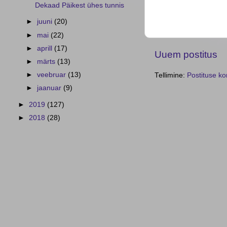
Dekaad Päikest ühes tunnis
►
juuni
(20)
►
mai
(22)
►
aprill
(17)
Uuem postitus
►
märts
(13)
►
veebruar
(13)
Tellimine:
Postituse k
►
jaanuar
(9)
►
2019
(127)
►
2018
(28)