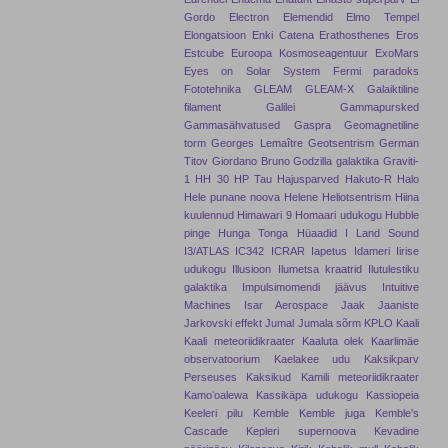
Gordo
Electron
Elemendid
Elmo Tempel
Elongatsioon
Enki Catena
Erathosthenes
Eros
Estcube
Euroopa Kosmoseagentuur
ExoMars
Eyes on Solar System
Fermi paradoks
Fototehnika
GLEAM
GLEAM-X
Galaiktiline
filament
Galilei
Gammapursked
Gammasähvatused
Gaspra
Geomagnetiline
torm
Georges Lemaître
Geotsentrism
German
Titov
Giordano Bruno
Godzilla galaktika
Graviti-
1
HH 30
HP Tau
Hajusparved
Hakuto-R
Halo
Hele punane noova
Helene
Heliotsentrism
Hiina
kuulennud
Himawari 9
Homaari udukogu
Hubble
pinge
Hunga Tonga
Hüaadid
I Land Sound
I3/ATLAS
IC342
ICRAR
Iapetus
Idameri
Iirise
udukogu
Illusioon
Ilumetsa kraatrid
Ilutulestiku
galaktika
Impulsimomendi jäävus
Intuitive
Machines
Isar Aerospace
Jaak Jaaniste
Jarkovski effekt
Jumal
Jumala sõrm
KPLO
Kaali
Kaali meteoriidikraater
Kaaluta olek
Kaarlimäe
observatoorium
Kaelakee udu
Kaksikparv
Perseuses
Kaksikud
Kamili meteoriidikraater
Kamoʻoalewa
Kassikäpa udukogu
Kassiopeia
Keeleri pilu
Kemble
Kemble juga
Kemble's
Cascade
Kepleri supernoova
Kevadine