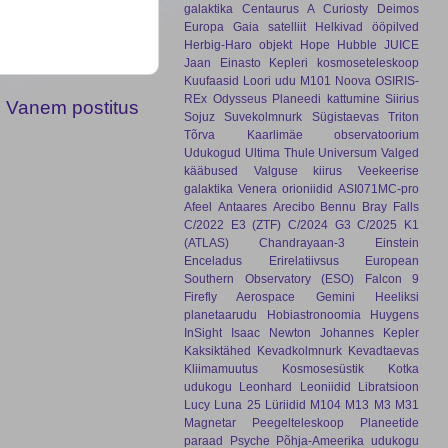
galaktika
Centaurus A
Curiosty
Deimos
Europa
Gaia satelliit
Helkivad ööpilved
Herbig-Haro objekt
Hope
Hubble
JUICE
Jaan Einasto
Kepleri kosmoseteleskoop
Kuufaasid
Loori udu
M101
Noova
OSIRIS-
REx
Odysseus
Planeedi kattumine
Siirius
Vanem postitus
Sojuz
Suvekolmnurk
Sügistaevas
Triton
Tõrva Kaarlimäe observatoorium
Udukogud
Ultima Thule
Universum
Valged
kääbused
Valguse kiirus
Veekeerise
galaktika
Venera
orioniidid
ASI071MC-pro
Afeel
Antaares
Arecibo
Bennu
Bray Falls
C/2022 E3 (ZTF)
C/2024 G3
C/2025 K1
(ATLAS)
Chandrayaan-3
Einstein
Enceladus
Erirelatiivsus
European
Southern Observatory (ESO)
Falcon 9
Firefly Aerospace
Gemini
Heeliksi
planetaarudu
Hobiastronoomia
Huygens
InSight
Isaac Newton
Johannes Kepler
Kaksiktähed
Kevadkolmnurk
Kevadtaevas
Kliimamuutus
Kosmosesüstik
Kotka
udukogu
Leonhard
Leoniidid
Libratsioon
Lucy
Luna 25
Lüriidid
M104
M13
M3
M31
Magnetar
Peegelteleskoop
Planeetide
paraad
Psyche
Põhja-Ameerika udukogu