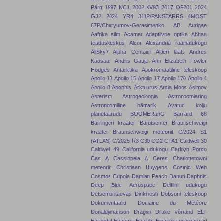
Pärg
1997 NC1
2002 XV93
2017 OF201
2024
GJ2
2024 YR4
311P/PANSTARRS
4MOST
67P/Churyumov-Gerasimenko
AB Aurigae
Aafrika silm
Acamar
Adaptiivne optika
Ahhaa
teaduskeskus
Alcor
Alexandria raamatukogu
AllSky7
Alpha Centauri
Altieri lääts
Andres
Käosaar
Andris Gauja
Ann Elizabeth Fowler
Hodges
Antarktika
Apokromaatiline teleskoop
Apollo 13
Apollo 15
Apollo 17
Apollo 170
Apollo 4
Apollo 8
Apophis
Arktuurus
Arsia Mons
Asimov
Asterism
Astrogeoloogia
Astronoomiaring
Astronoomiline hämarik
Avatud kolju
planetaarudu
BOOMERanG
Barnard 68
Barringeri kraater
Barütsenter
Braunschweigi
kraater
Braunschweigi meteoriit
C/2024 S1
(ATLAS)
C/2025 R3
C30
CO2
CTA1
Caldwell 30
Caldwell 49
California udukogu
Carloyn Porco
Cas A
Cassiopeia A
Ceres
Charlottetowni
meteoriit
Christiaan Huygens
Cosmic Web
Cosmos
Cupola
Damian Peach
Danuri
Daphnis
Deep Blue Aerospace
Delfiini udukogu
Detsembritaevas
Dinkinesh
Dobsoni teleskoop
Dokumentaalid
Domaine du Météore
Donaldjohanson
Dragon
Drake võrrand
ELT
Earendel
Ehaema
Ehatäht
Einasto superparv
El