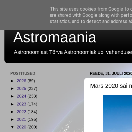
This site uses cookies from Google to de
are shared with Google along with perfo
statistics, and to detect and address a
Astromaania
Astronoomiast Tõrva Astronoomiaklubi vahenduse
POSTITUSED
REEDE, 31. JUULI 202
►
2026
(89)
Mars 2020 sai m
►
2025
(237)
►
2024
(233)
►
2023
(174)
►
2022
(184)
►
2021
(195)
▼
2020
(200)