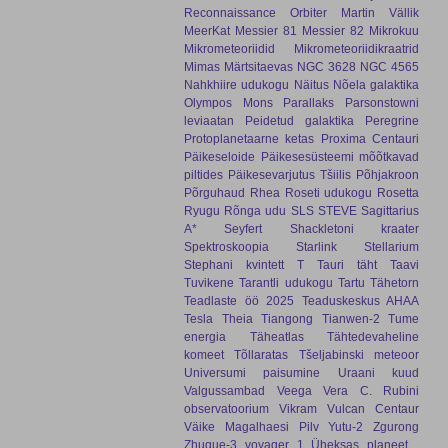
Reconnaissance Orbiter
Martin Vällik
MeerKat
Messier 81
Messier 82
Mikrokuu
Mikrometeoriidid
Mikrometeoriidikraatrid
Mimas
Märtsitaevas
NGC 3628
NGC 4565
Nahkhiire udukogu
Näitus
Nõela galaktika
Olympos Mons
Parallaks
Parsonstowni
leviaatan
Peidetud galaktika
Peregrine
Protoplanetaarne ketas
Proxima Centauri
Päikeseloide
Päikesesüsteemi mõõtkavad
piltides
Päikesevarjutus Tšiilis
Põhjakroon
Põrguhaud
Rhea
Roseti udukogu
Rosetta
Ryugu
Rõnga udu
SLS
STEVE
Sagittarius
A*
Seyfert
Shackletoni kraater
Spektroskoopia
Starlink
Stellarium
Stephani kvintett
T Tauri täht
Taavi
Tuvikene
Tarantli udukogu
Tartu Tähetorn
Teadlaste öö 2025
Teaduskeskus AHAA
Tesla
Theia
Tiangong
Tianwen-2
Tume
energia
Täheatlas
Tähtedevaheline
komeet
Tõllaratas
Tšeljabinski meteoor
Universumi paisumine
Uraani kuud
Valgussambad
Veega
Vera C. Rubini
observatoorium
Vikram
Vulcan Centaur
Väike Magalhaesi Pilv
Yutu-2
Zgurong
Zhuque-3
voyager 1
Üheksas planeet
.