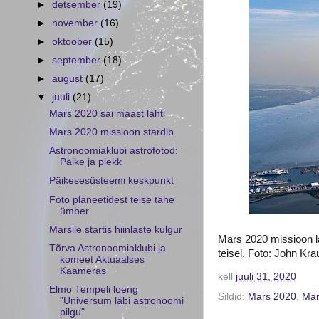
►
detsember
(19)
►
november
(16)
►
oktoober
(15)
►
september
(18)
►
august
(17)
▼
juuli
(21)
Mars 2020 sai maast lahti
Mars 2020 missioon stardib
Astronoomiaklubi astrofotod:
Päike ja plekk
Päikesesüsteemi keskpunkt
Foto planeetidest teise tähe
ümber
Marsile startis hiinlaste kulgur
Mars 2020 missioon la
Tõrva Astronoomiaklubi ja
teisel. Foto: John Kra
komeet Aktuaalses
Kaameras
kell
juuli 31, 2020
Elmo Tempeli loeng
Sildid:
Mars 2020
,
Mar
"Universum läbi astronoomi
pilgu"