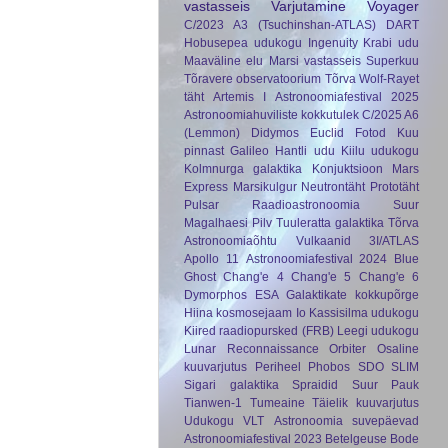
vastasseis
Varjutamine
Voyager
C/2023 A3 (Tsuchinshan-ATLAS)
DART
Hobusepea udukogu
Ingenuity
Krabi udu
Maaväline elu
Marsi vastasseis
Superkuu
Tõravere observatoorium
Tõrva
Wolf-Rayet
täht
Artemis I
Astronoomiafestival 2025
Astronoomiahuviliste kokkutulek
C/2025 A6
(Lemmon)
Didymos
Euclid
Fotod Kuu
pinnast
Galileo
Hantli udu
Kiilu udukogu
Kolmnurga galaktika
Konjuktsioon
Mars
Express
Marsikulgur
Neutrontäht
Prototäht
Pulsar
Raadioastronoomia
Suur
Magalhaesi Pilv
Tuuleratta galaktika
Tõrva
Astronoomiaõhtu
Vulkaanid
3I/ATLAS
Apollo 11
Astronoomiafestival 2024
Blue
Ghost
Chang'e 4
Chang'e 5
Chang'e 6
Dymorphos
ESA
Galaktikate kokkupõrge
Hiina kosmosejaam
Io
Kassisilma udukogu
Kiired raadiopursked (FRB)
Leegi udukogu
Lunar Reconnaissance Orbiter
Osaline
kuuvarjutus
Periheel
Phobos
SDO
SLIM
Sigari galaktika
Spraidid
Suur Pauk
Tianwen-1
Tumeaine
Täielik kuuvarjutus
Udukogu
VLT
Astronoomia suvepäevad
Astronoomiafestival 2023
Betelgeuse
Bode