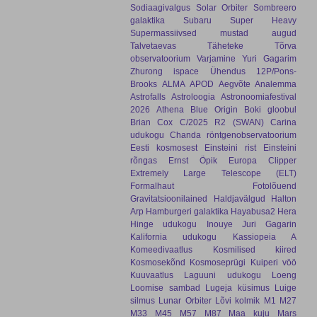
Sodiaagivalgus
Solar Orbiter
Sombreero
galaktika
Subaru
Super Heavy
Supermassiivsed mustad augud
Talvetaevas
Täheteke
Tõrva
observatoorium
Varjamine
Yuri Gagarim
Zhurong
ispace
Ühendus
12P/Pons-
Brooks
ALMA
APOD
Aegvõte
Analemma
Astrofalls
Astroloogia
Astronoomiafestival
2026
Athena
Blue Origin
Boki gloobul
Brian Cox
C/2025 R2 (SWAN)
Carina
udukogu
Chanda röntgenobservatoorium
Eesti kosmosest
Einsteini rist
Einsteini
rõngas
Ernst Öpik
Europa Clipper
Extremely Large Telescope (ELT)
Formalhaut
Fotolõuend
Gravitatsioonilained
Haldjavälgud
Halton
Arp
Hamburgeri galaktika
Hayabusa2
Hera
Hinge udukogu
Inouye
Juri Gagarin
Kalifornia udukogu
Kassiopeia A
Komeedivaatlus
Kosmilised kiired
Kosmosekõnd
Kosmoseprügi
Kuiperi vöö
Kuuvaatlus
Laguuni udukogu
Loeng
Loomise sambad
Lugeja küsimus
Luige
silmus
Lunar Orbiter
Lõvi kolmik
M1
M27
M33
M45
M57
M87
Maa kuju
Mars