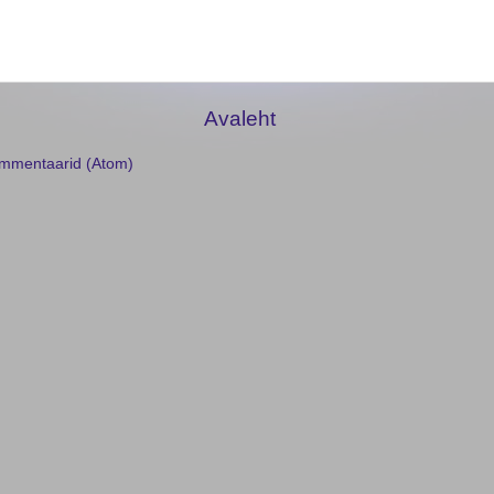
Avaleht
ommentaarid (Atom)