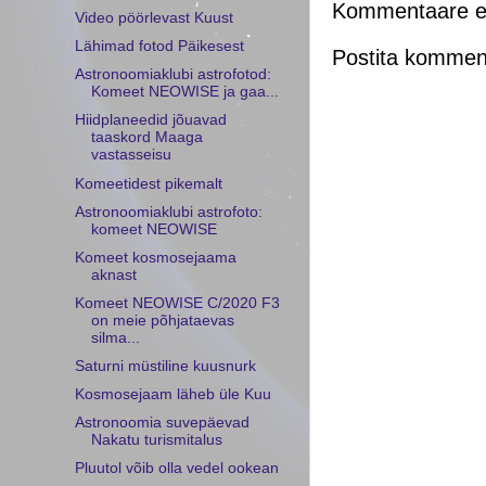
Kommentaare ei
Video pöörlevast Kuust
Lähimad fotod Päikesest
Postita kommen
Astronoomiaklubi astrofotod:
Komeet NEOWISE ja gaa...
Hiidplaneedid jõuavad
taaskord Maaga
vastasseisu
Komeetidest pikemalt
Astronoomiaklubi astrofoto:
komeet NEOWISE
Komeet kosmosejaama
aknast
Komeet NEOWISE C/2020 F3
on meie põhjataevas
silma...
Saturni müstiline kuusnurk
Kosmosejaam läheb üle Kuu
Astronoomia suvepäevad
Nakatu turismitalus
Pluutol võib olla vedel ookean